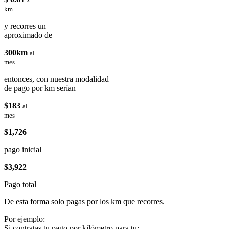
km
y recorres un
aproximado de
300km
al
mes
entonces, con nuestra modalidad
de pago por km serían
$183
al
mes
$1,726
pago inicial
$3,922
Pago total
De esta forma solo pagas por los km que recorres.
Por ejemplo:
Si contratas tu pago por kilómetro para tu: