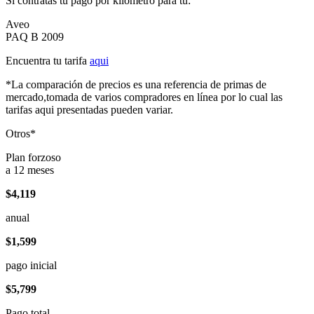
Si contratas tu pago por kilómetro para tu:
Aveo
PAQ B 2009
Encuentra tu tarifa
aqui
*La comparación de precios es una referencia de primas de
mercado,tomada de varios compradores en línea por lo cual las
tarifas aqui presentadas pueden variar.
Otros*
Plan forzoso
a 12 meses
$4,119
anual
$1,599
pago inicial
$5,799
Pago total