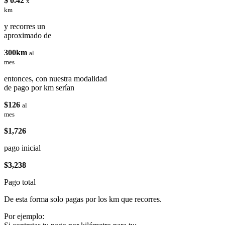
$ 0.42
x
km
y recorres un
aproximado de
300km
al
mes
entonces, con nuestra modalidad
de pago por km serían
$126
al
mes
$1,726
pago inicial
$3,238
Pago total
De esta forma solo pagas por los km que recorres.
Por ejemplo: