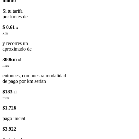
miituo
Si tu tarifa
por km es de
$ 0.61
x
km
y recorres un
aproximado de
300km
al
mes
entonces, con nuestra modalidad
de pago por km serían
$183
al
mes
$1,726
pago inicial
$3,922