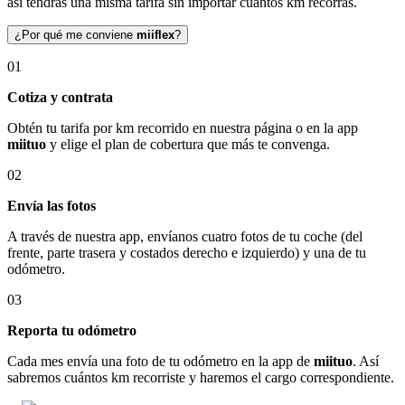
así tendrás una misma tarifa sin importar cuántos km recorras.
¿Por qué me conviene
miiflex
?
01
Cotiza y contrata
Obtén tu tarifa por km recorrido en nuestra página o en la app
miituo
y elige el plan de cobertura que más te convenga.
02
Envía las fotos
A través de nuestra app, envíanos cuatro fotos de tu coche (del
frente, parte trasera y costados derecho e izquierdo) y una de tu
odómetro.
03
Reporta tu odómetro
Cada mes envía una foto de tu odómetro en la app de
miituo
. Así
sabremos cuántos km recorriste y haremos el cargo correspondiente.