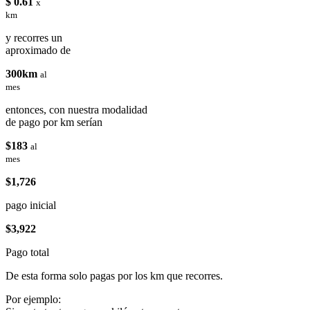
$ 0.61
x
km
y recorres un
aproximado de
300km
al
mes
entonces, con nuestra modalidad
de pago por km serían
$183
al
mes
$1,726
pago inicial
$3,922
Pago total
De esta forma solo pagas por los km que recorres.
Por ejemplo: