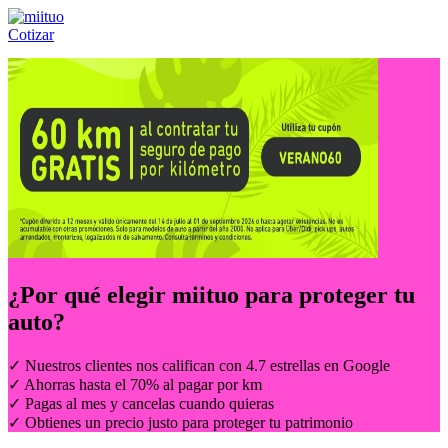
Cotizar
Llámanos al:
(55) 84-21-05-00
ó
800-953-00-59
¿Por qué elegir
miituo
para proteger tu
auto?
✓ Nuestros clientes nos califican con 4.7 estrellas en Google
✓ Ahorras hasta el 70% al pagar por km
✓ Pagas al mes y cancelas cuando quieras
✓ Obtienes un precio justo para proteger tu patrimonio