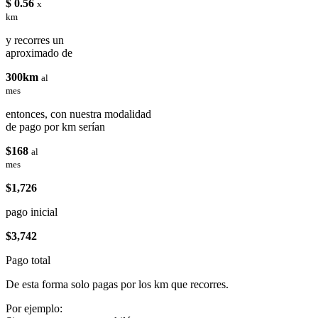
$ 0.56
x
km
y recorres un
aproximado de
300km
al
mes
entonces, con nuestra modalidad
de pago por km serían
$168
al
mes
$1,726
pago inicial
$3,742
Pago total
De esta forma solo pagas por los km que recorres.
Por ejemplo: