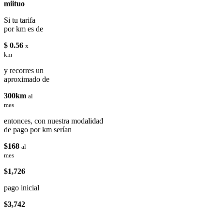
miituo
Si tu tarifa
por km es de
$ 0.56
x
km
y recorres un
aproximado de
300km
al
mes
entonces, con nuestra modalidad
de pago por km serían
$168
al
mes
$1,726
pago inicial
$3,742