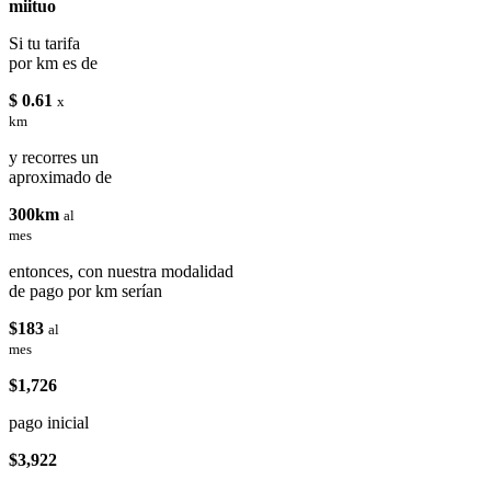
miituo
Si tu tarifa
por km es de
$ 0.61
x
km
y recorres un
aproximado de
300km
al
mes
entonces, con nuestra modalidad
de pago por km serían
$183
al
mes
$1,726
pago inicial
$3,922