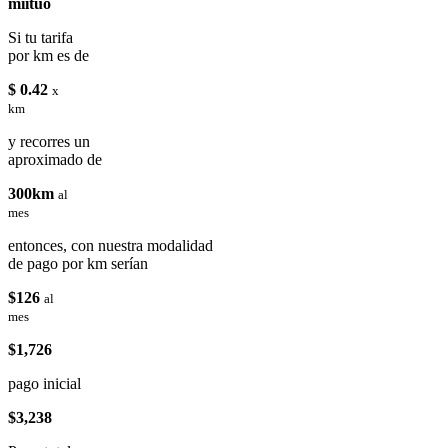
miituo
Si tu tarifa
por km es de
$ 0.42
x
km
y recorres un
aproximado de
300km
al
mes
entonces, con nuestra modalidad
de pago por km serían
$126
al
mes
$1,726
pago inicial
$3,238