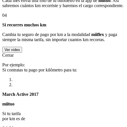
Cada mes envía una foto de tu odómetro en la app de
miituo
. Así
sabremos cuántos km recorriste y haremos el cargo correspondiente.
04
Si recorres muchos km
Cambia tu seguro de pago por km a la modalidad
miiflex
y paga
siempre la misma tarifa, sin importar cuantos km recorras.
Ver video
Cerrar
Por ejemplo:
Si contratas tu pago por kilómetro para tu:
March Active 2017
miituo
Si tu tarifa
por km es de