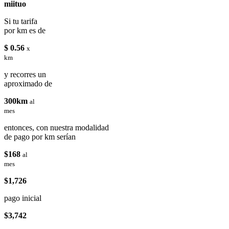
miituo
Si tu tarifa
por km es de
$ 0.56
x
km
y recorres un
aproximado de
300km
al
mes
entonces, con nuestra modalidad
de pago por km serían
$168
al
mes
$1,726
pago inicial
$3,742