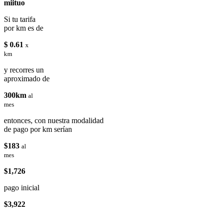
miituo
Si tu tarifa
por km es de
$ 0.61
x
km
y recorres un
aproximado de
300km
al
mes
entonces, con nuestra modalidad
de pago por km serían
$183
al
mes
$1,726
pago inicial
$3,922