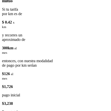
miituo
Si tu tarifa
por km es de
$ 0.42
x
km
y recorres un
aproximado de
300km
al
mes
entonces, con nuestra modalidad
de pago por km serían
$126
al
mes
$1,726
pago inicial
$3,238