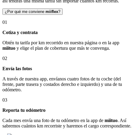
así tendrás una misma tarifa sin importar cuántos km recorras.
¿Por qué me conviene
miiflex
?
01
Cotiza y contrata
Obtén tu tarifa por km recorrido en nuestra página o en la app
miituo
y elige el plan de cobertura que más te convenga.
02
Envía las fotos
A través de nuestra app, envíanos cuatro fotos de tu coche (del
frente, parte trasera y costados derecho e izquierdo) y una de tu
odómetro.
03
Reporta tu odómetro
Cada mes envía una foto de tu odómetro en la app de
miituo
. Así
sabremos cuántos km recorriste y haremos el cargo correspondiente.