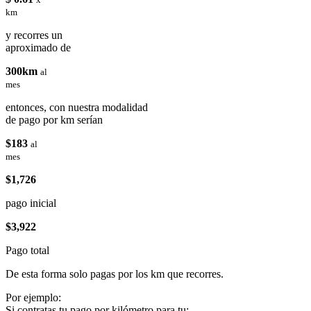
km
y recorres un
aproximado de
300km
al
mes
entonces, con nuestra modalidad
de pago por km serían
$183
al
mes
$1,726
pago inicial
$3,922
Pago total
De esta forma solo pagas por los km que recorres.
Por ejemplo:
Si contratas tu pago por kilómetro para tu: