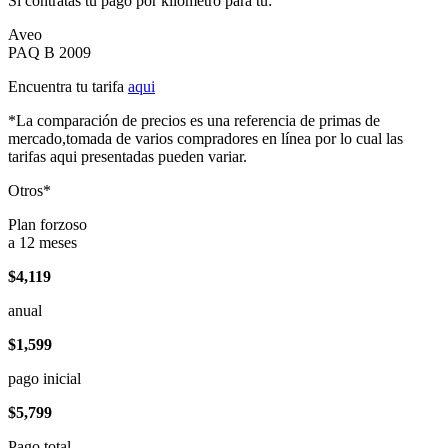
Si contratas tu pago por kilómetro para tu:
Aveo
PAQ B 2009
Encuentra tu tarifa
aqui
*La comparación de precios es una referencia de primas de
mercado,tomada de varios compradores en línea por lo cual las
tarifas aqui presentadas pueden variar.
Otros*
Plan forzoso
a 12 meses
$4,119
anual
$1,599
pago inicial
$5,799
Pago total