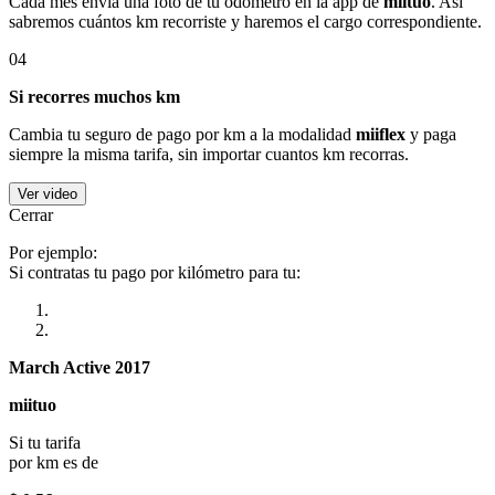
Cada mes envía una foto de tu odómetro en la app de
miituo
. Así
sabremos cuántos km recorriste y haremos el cargo correspondiente.
04
Si recorres muchos km
Cambia tu seguro de pago por km a la modalidad
miiflex
y paga
siempre la misma tarifa, sin importar cuantos km recorras.
Ver video
Cerrar
Por ejemplo:
Si contratas tu pago por kilómetro para tu:
March Active 2017
miituo
Si tu tarifa
por km es de