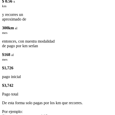
$ 0.56
x
km
y recorres un
aproximado de
300km
al
mes
entonces, con nuestra modalidad
de pago por km serían
$168
al
mes
$1,726
pago inicial
$3,742
Pago total
De esta forma solo pagas por los km que recorres.
Por ejemplo: