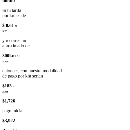
miituo
Si tu tarifa
por km es de
$ 0.61
x
km
y recorres un
aproximado de
300km
al
mes
entonces, con nuestra modalidad
de pago por km serían
$183
al
mes
$1,726
pago inicial
$3,922