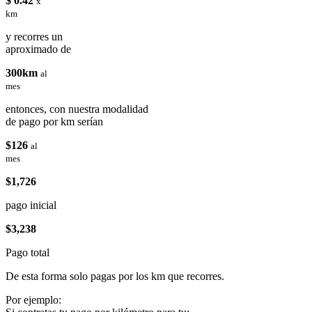
$ 0.42
x
km
y recorres un
aproximado de
300km
al
mes
entonces, con nuestra modalidad
de pago por km serían
$126
al
mes
$1,726
pago inicial
$3,238
Pago total
De esta forma solo pagas por los km que recorres.
Por ejemplo: