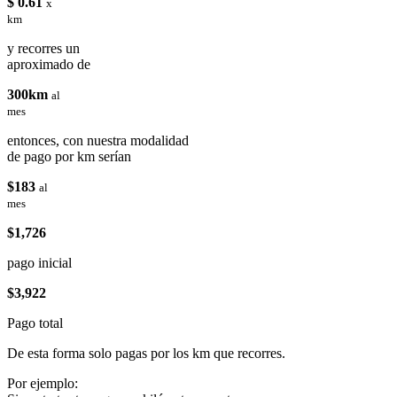
$ 0.61
x
km
y recorres un
aproximado de
300km
al
mes
entonces, con nuestra modalidad
de pago por km serían
$183
al
mes
$1,726
pago inicial
$3,922
Pago total
De esta forma solo pagas por los km que recorres.
Por ejemplo: