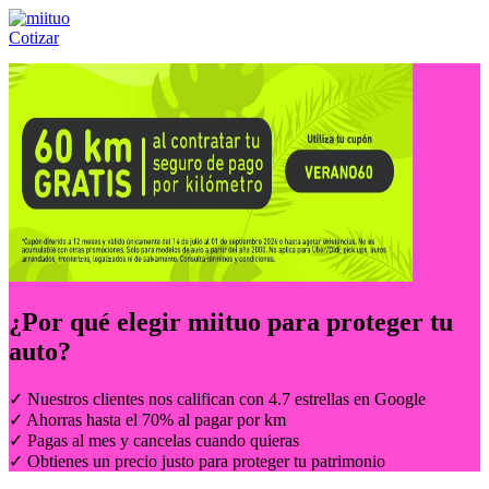
Cotizar
Llámanos al:
(55) 84-21-05-00
ó
800-953-00-59
¿Por qué elegir
miituo
para proteger tu
auto?
✓ Nuestros clientes nos califican con 4.7 estrellas en Google
✓ Ahorras hasta el 70% al pagar por km
✓ Pagas al mes y cancelas cuando quieras
✓ Obtienes un precio justo para proteger tu patrimonio