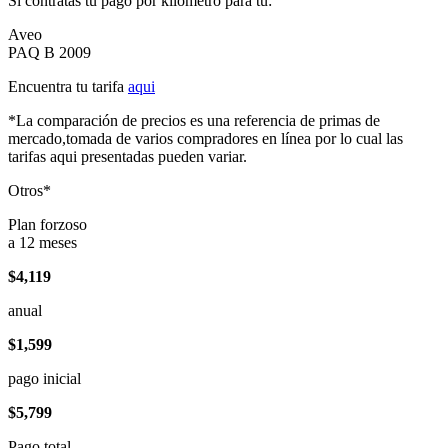
Si contratas tu pago por kilómetro para tu:
Aveo
PAQ B 2009
Encuentra tu tarifa
aqui
*La comparación de precios es una referencia de primas de
mercado,tomada de varios compradores en línea por lo cual las
tarifas aqui presentadas pueden variar.
Otros*
Plan forzoso
a 12 meses
$4,119
anual
$1,599
pago inicial
$5,799
Pago total