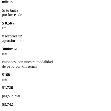
miituo
Si tu tarifa
por km es de
$ 0.56
x
km
y recorres un
aproximado de
300km
al
mes
entonces, con nuestra modalidad
de pago por km serían
$168
al
mes
$1,726
pago inicial
$3,742