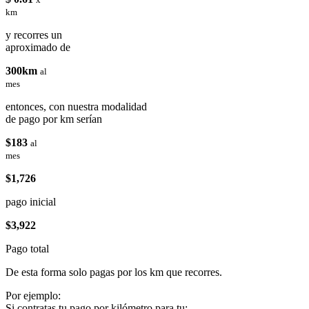
km
y recorres un
aproximado de
300km
al
mes
entonces, con nuestra modalidad
de pago por km serían
$183
al
mes
$1,726
pago inicial
$3,922
Pago total
De esta forma solo pagas por los km que recorres.
Por ejemplo:
Si contratas tu pago por kilómetro para tu: