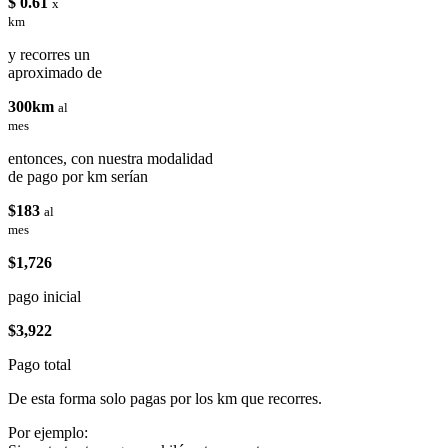
$ 0.61
x
km
y recorres un
aproximado de
300km
al
mes
entonces, con nuestra modalidad
de pago por km serían
$183
al
mes
$1,726
pago inicial
$3,922
Pago total
De esta forma solo pagas por los km que recorres.
Por ejemplo: