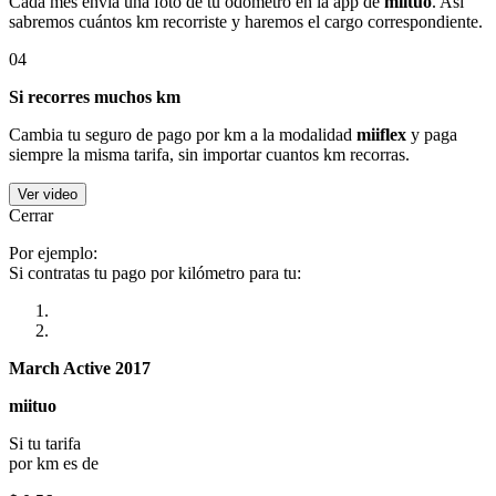
Cada mes envía una foto de tu odómetro en la app de
miituo
. Así
sabremos cuántos km recorriste y haremos el cargo correspondiente.
04
Si recorres muchos km
Cambia tu seguro de pago por km a la modalidad
miiflex
y paga
siempre la misma tarifa, sin importar cuantos km recorras.
Ver video
Cerrar
Por ejemplo:
Si contratas tu pago por kilómetro para tu:
March Active 2017
miituo
Si tu tarifa
por km es de