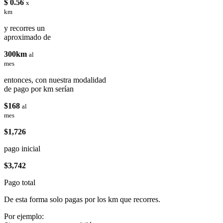
$ 0.56
x
km
y recorres un
aproximado de
300km
al
mes
entonces, con nuestra modalidad
de pago por km serían
$168
al
mes
$1,726
pago inicial
$3,742
Pago total
De esta forma solo pagas por los km que recorres.
Por ejemplo: