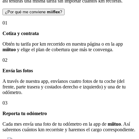
así tendrás una misma tarifa sin importar cuántos km recorras.
¿Por qué me conviene
miiflex
?
01
Cotiza y contrata
Obtén tu tarifa por km recorrido en nuestra página o en la app
miituo
y elige el plan de cobertura que más te convenga.
02
Envía las fotos
A través de nuestra app, envíanos cuatro fotos de tu coche (del
frente, parte trasera y costados derecho e izquierdo) y una de tu
odómetro.
03
Reporta tu odómetro
Cada mes envía una foto de tu odómetro en la app de
miituo
. Así
sabremos cuántos km recorriste y haremos el cargo correspondiente.