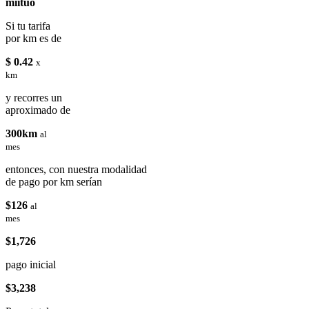
miituo
Si tu tarifa
por km es de
$ 0.42
x
km
y recorres un
aproximado de
300km
al
mes
entonces, con nuestra modalidad
de pago por km serían
$126
al
mes
$1,726
pago inicial
$3,238