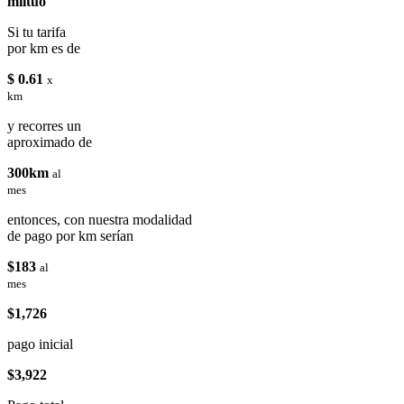
miituo
Si tu tarifa
por km es de
$ 0.61
x
km
y recorres un
aproximado de
300km
al
mes
entonces, con nuestra modalidad
de pago por km serían
$183
al
mes
$1,726
pago inicial
$3,922