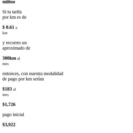
miituo
Si tu tarifa
por km es de
$ 0.61
x
km
y recorres un
aproximado de
300km
al
mes
entonces, con nuestra modalidad
de pago por km serían
$183
al
mes
$1,726
pago inicial
$3,922