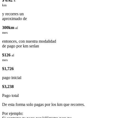
$ 0.42
x
km
y recorres un
aproximado de
300km
al
mes
entonces, con nuestra modalidad
de pago por km serían
$126
al
mes
$1,726
pago inicial
$3,238
Pago total
De esta forma solo pagas por los km que recorres.
Por ejemplo: