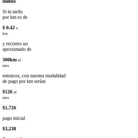
miituo
Si tu tarifa
por km es de
$ 0.42
x
km
y recorres un
aproximado de
300km
al
mes
entonces, con nuestra modalidad
de pago por km serían
$126
al
mes
$1,726
pago inicial
$3,238