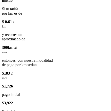
miituo
Si tu tarifa
por km es de
$ 0.61
x
km
y recorres un
aproximado de
300km
al
mes
entonces, con nuestra modalidad
de pago por km serían
$183
al
mes
$1,726
pago inicial
$3,922