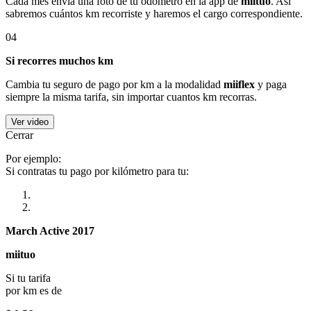
Cada mes envía una foto de tu odómetro en la app de
miituo
. Así
sabremos cuántos km recorriste y haremos el cargo correspondiente.
04
Si recorres muchos km
Cambia tu seguro de pago por km a la modalidad
miiflex
y paga
siempre la misma tarifa, sin importar cuantos km recorras.
Ver video
Cerrar
Por ejemplo:
Si contratas tu pago por kilómetro para tu:
March Active 2017
miituo
Si tu tarifa
por km es de