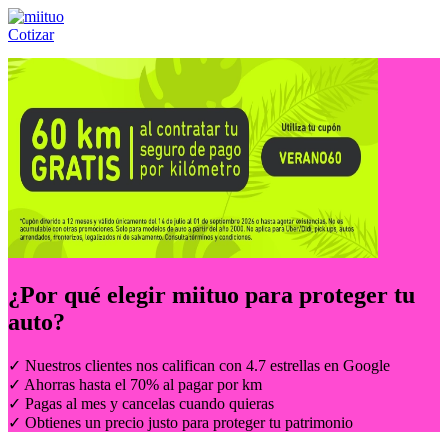
Cotizar
Llámanos al:
(55) 84-21-05-00
ó
800-953-00-59
¿Por qué elegir
miituo
para proteger tu
auto?
✓ Nuestros clientes nos califican con 4.7 estrellas en Google
✓ Ahorras hasta el 70% al pagar por km
✓ Pagas al mes y cancelas cuando quieras
✓ Obtienes un precio justo para proteger tu patrimonio