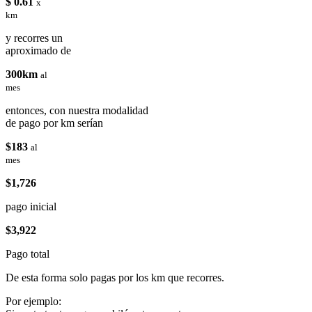
$ 0.61
x
km
y recorres un
aproximado de
300km
al
mes
entonces, con nuestra modalidad
de pago por km serían
$183
al
mes
$1,726
pago inicial
$3,922
Pago total
De esta forma solo pagas por los km que recorres.
Por ejemplo: