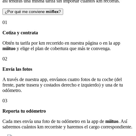
así tendrás una misma tarifa sin importar cuántos km recorras.
¿Por qué me conviene
miiflex
?
01
Cotiza y contrata
Obtén tu tarifa por km recorrido en nuestra página o en la app
miituo
y elige el plan de cobertura que más te convenga.
02
Envía las fotos
A través de nuestra app, envíanos cuatro fotos de tu coche (del
frente, parte trasera y costados derecho e izquierdo) y una de tu
odómetro.
03
Reporta tu odómetro
Cada mes envía una foto de tu odómetro en la app de
miituo
. Así
sabremos cuántos km recorriste y haremos el cargo correspondiente.