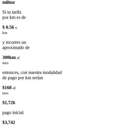
miituo
Si tu tarifa
por km es de
$ 0.56
x
km
y recorres un
aproximado de
300km
al
mes
entonces, con nuestra modalidad
de pago por km serían
$168
al
mes
$1,726
pago inicial
$3,742