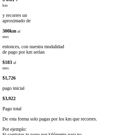
km
y recorres un
aproximado de
300km
al
mes
entonces, con nuestra modalidad
de pago por km serían
$183
al
mes
$1,726
pago inicial
$3,922
Pago total
De esta forma solo pagas por los km que recorres.
Por ejemplo:
Si contratas tu pago por kilómetro para tu: