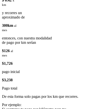
$ 0.42
x
km
y recorres un
aproximado de
300km
al
mes
entonces, con nuestra modalidad
de pago por km serían
$126
al
mes
$1,726
pago inicial
$3,238
Pago total
De esta forma solo pagas por los km que recorres.
Por ejemplo: