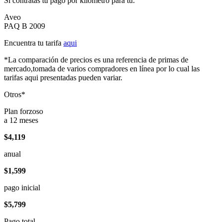
Si contratas tu pago por kilómetro para tu:
Aveo
PAQ B 2009
Encuentra tu tarifa
aqui
*La comparación de precios es una referencia de primas de
mercado,tomada de varios compradores en línea por lo cual las
tarifas aqui presentadas pueden variar.
Otros*
Plan forzoso
a 12 meses
$4,119
anual
$1,599
pago inicial
$5,799
Pago total