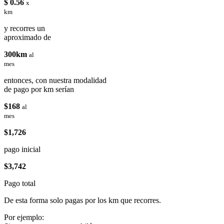
$ 0.56
x
km
y recorres un
aproximado de
300km
al
mes
entonces, con nuestra modalidad
de pago por km serían
$168
al
mes
$1,726
pago inicial
$3,742
Pago total
De esta forma solo pagas por los km que recorres.
Por ejemplo: