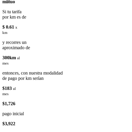
miituo
Si tu tarifa
por km es de
$ 0.61
x
km
y recorres un
aproximado de
300km
al
mes
entonces, con nuestra modalidad
de pago por km serían
$183
al
mes
$1,726
pago inicial
$3,922