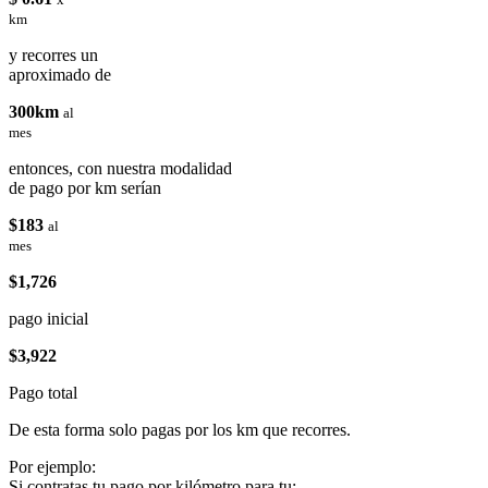
km
y recorres un
aproximado de
300km
al
mes
entonces, con nuestra modalidad
de pago por km serían
$183
al
mes
$1,726
pago inicial
$3,922
Pago total
De esta forma solo pagas por los km que recorres.
Por ejemplo:
Si contratas tu pago por kilómetro para tu: