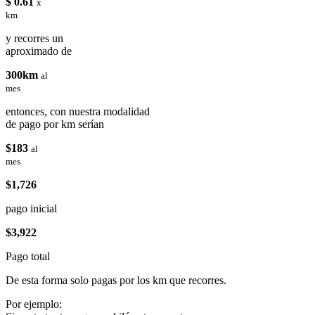
$ 0.61
x
km
y recorres un
aproximado de
300km
al
mes
entonces, con nuestra modalidad
de pago por km serían
$183
al
mes
$1,726
pago inicial
$3,922
Pago total
De esta forma solo pagas por los km que recorres.
Por ejemplo: