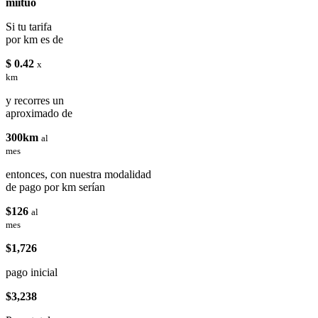
miituo
Si tu tarifa
por km es de
$ 0.42
x
km
y recorres un
aproximado de
300km
al
mes
entonces, con nuestra modalidad
de pago por km serían
$126
al
mes
$1,726
pago inicial
$3,238