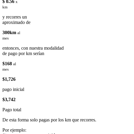
$ 0.56
x
km
y recorres un
aproximado de
300km
al
mes
entonces, con nuestra modalidad
de pago por km serían
$168
al
mes
$1,726
pago inicial
$3,742
Pago total
De esta forma solo pagas por los km que recorres.
Por ejemplo: