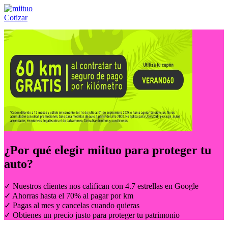
Cotizar
Llámanos al:
(55) 84-21-05-00
ó
800-953-00-59
¿Por qué elegir
miituo
para proteger tu
auto?
✓ Nuestros clientes nos califican con 4.7 estrellas en Google
✓ Ahorras hasta el 70% al pagar por km
✓ Pagas al mes y cancelas cuando quieras
✓ Obtienes un precio justo para proteger tu patrimonio