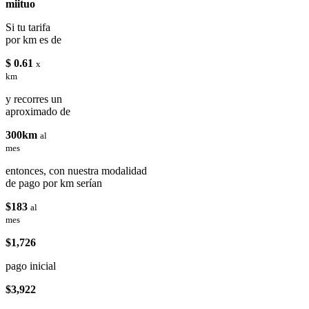
miituo
Si tu tarifa
por km es de
$ 0.61
x
km
y recorres un
aproximado de
300km
al
mes
entonces, con nuestra modalidad
de pago por km serían
$183
al
mes
$1,726
pago inicial
$3,922