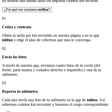
así tendrás una misma tarifa sin importar cuántos km recorras.
¿Por qué me conviene
miiflex
?
01
Cotiza y contrata
Obtén tu tarifa por km recorrido en nuestra página o en la app
miituo
y elige el plan de cobertura que más te convenga.
02
Envía las fotos
A través de nuestra app, envíanos cuatro fotos de tu coche (del
frente, parte trasera y costados derecho e izquierdo) y una de tu
odómetro.
03
Reporta tu odómetro
Cada mes envía una foto de tu odómetro en la app de
miituo
. Así
sabremos cuántos km recorriste y haremos el cargo correspondiente.