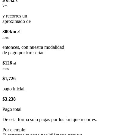
$ 0.42
x
km
y recorres un
aproximado de
300km
al
mes
entonces, con nuestra modalidad
de pago por km serían
$126
al
mes
$1,726
pago inicial
$3,238
Pago total
De esta forma solo pagas por los km que recorres.
Por ejemplo: