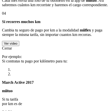
Cada mes envía una foto de tu odómetro en la app de
miituo
. Así
sabremos cuántos km recorriste y haremos el cargo correspondiente.
04
Si recorres muchos km
Cambia tu seguro de pago por km a la modalidad
miiflex
y paga
siempre la misma tarifa, sin importar cuantos km recorras.
Ver video
Cerrar
Por ejemplo:
Si contratas tu pago por kilómetro para tu:
March Active 2017
miituo
Si tu tarifa
por km es de