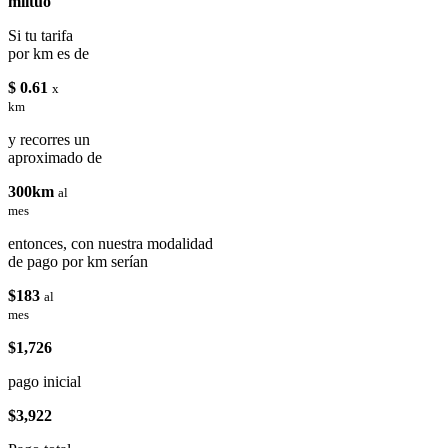
miituo
Si tu tarifa
por km es de
$ 0.61
x
km
y recorres un
aproximado de
300km
al
mes
entonces, con nuestra modalidad
de pago por km serían
$183
al
mes
$1,726
pago inicial
$3,922