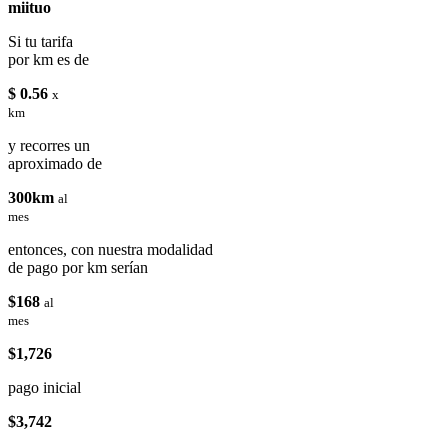
miituo
Si tu tarifa
por km es de
$ 0.56
x
km
y recorres un
aproximado de
300km
al
mes
entonces, con nuestra modalidad
de pago por km serían
$168
al
mes
$1,726
pago inicial
$3,742