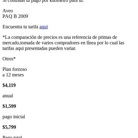
Si contratas tu pago por kilómetro para tu:
Aveo
PAQ B 2009
Encuentra tu tarifa
aqui
*La comparación de precios es una referencia de primas de
mercado,tomada de varios compradores en línea por lo cual las
tarifas aqui presentadas pueden variar.
Otros*
Plan forzoso
a 12 meses
$4,119
anual
$1,599
pago inicial
$5,799
Pago total