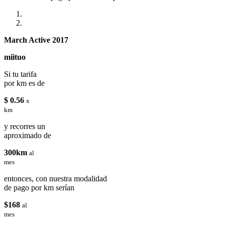
March Active 2017
miituo
Si tu tarifa
por km es de
$ 0.56
x
km
y recorres un
aproximado de
300km
al
mes
entonces, con nuestra modalidad
de pago por km serían
$168
al
mes