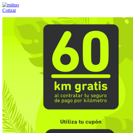
Cotizar
Llámanos al:
(55) 84-21-05-00
ó
800-953-00-59