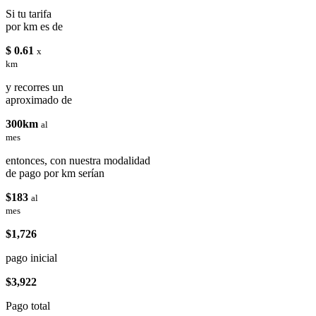
Si tu tarifa
por km es de
$ 0.61
x
km
y recorres un
aproximado de
300km
al
mes
entonces, con nuestra modalidad
de pago por km serían
$183
al
mes
$1,726
pago inicial
$3,922
Pago total