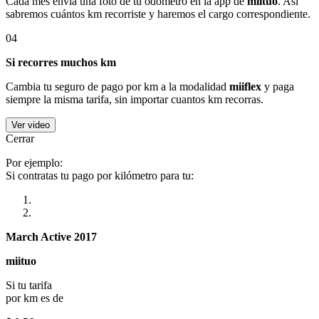
Cada mes envía una foto de tu odómetro en la app de
miituo
. Así
sabremos cuántos km recorriste y haremos el cargo correspondiente.
04
Si recorres muchos km
Cambia tu seguro de pago por km a la modalidad
miiflex
y paga
siempre la misma tarifa, sin importar cuantos km recorras.
Ver video
Cerrar
Por ejemplo:
Si contratas tu pago por kilómetro para tu:
March Active 2017
miituo
Si tu tarifa
por km es de