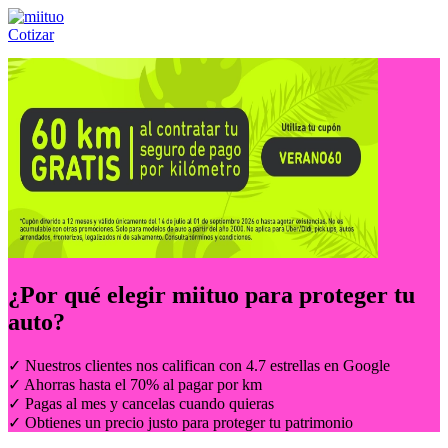
Cotizar
Llámanos al:
(55) 84-21-05-00
ó
800-953-00-59
¿Por qué elegir
miituo
para proteger tu
auto?
✓ Nuestros clientes nos califican con 4.7 estrellas en Google
✓ Ahorras hasta el 70% al pagar por km
✓ Pagas al mes y cancelas cuando quieras
✓ Obtienes un precio justo para proteger tu patrimonio