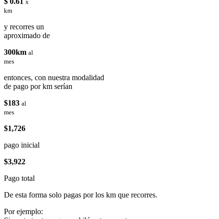
$ 0.61
x
km
y recorres un
aproximado de
300km
al
mes
entonces, con nuestra modalidad
de pago por km serían
$183
al
mes
$1,726
pago inicial
$3,922
Pago total
De esta forma solo pagas por los km que recorres.
Por ejemplo: