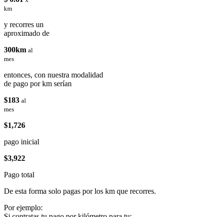
km
y recorres un
aproximado de
300km
al
mes
entonces, con nuestra modalidad
de pago por km serían
$183
al
mes
$1,726
pago inicial
$3,922
Pago total
De esta forma solo pagas por los km que recorres.
Por ejemplo:
Si contratas tu pago por kilómetro para tu: