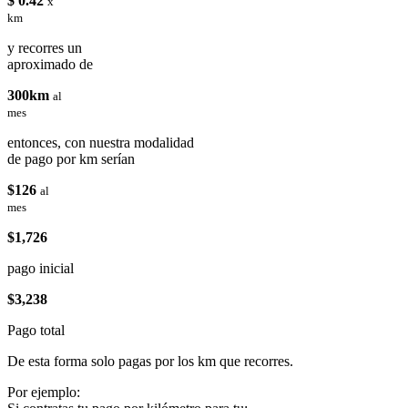
$ 0.42
x
km
y recorres un
aproximado de
300km
al
mes
entonces, con nuestra modalidad
de pago por km serían
$126
al
mes
$1,726
pago inicial
$3,238
Pago total
De esta forma solo pagas por los km que recorres.
Por ejemplo: