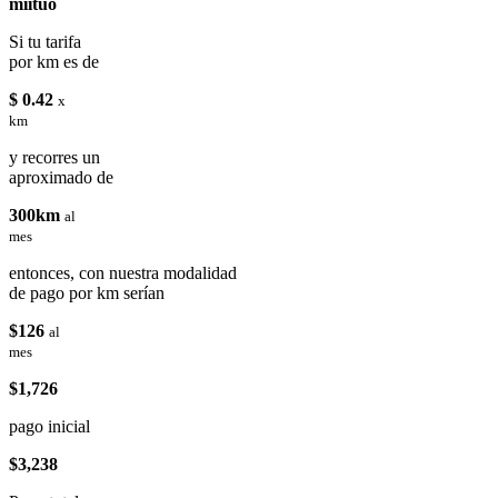
miituo
Si tu tarifa
por km es de
$ 0.42
x
km
y recorres un
aproximado de
300km
al
mes
entonces, con nuestra modalidad
de pago por km serían
$126
al
mes
$1,726
pago inicial
$3,238