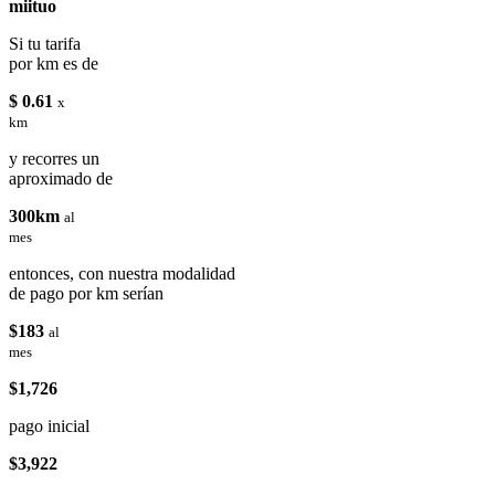
miituo
Si tu tarifa
por km es de
$ 0.61
x
km
y recorres un
aproximado de
300km
al
mes
entonces, con nuestra modalidad
de pago por km serían
$183
al
mes
$1,726
pago inicial
$3,922