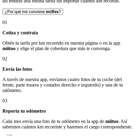
así tendrás una misma tarifa sin importar cuántos km recorras.
¿Por qué me conviene
miiflex
?
01
Cotiza y contrata
Obtén tu tarifa por km recorrido en nuestra página o en la app
miituo
y elige el plan de cobertura que más te convenga.
02
Envía las fotos
A través de nuestra app, envíanos cuatro fotos de tu coche (del
frente, parte trasera y costados derecho e izquierdo) y una de tu
odómetro.
03
Reporta tu odómetro
Cada mes envía una foto de tu odómetro en la app de
miituo
. Así
sabremos cuántos km recorriste y haremos el cargo correspondiente.