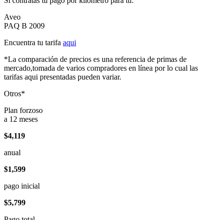
Si contratas tu pago por kilómetro para tu:
Aveo
PAQ B 2009
Encuentra tu tarifa
aqui
*La comparación de precios es una referencia de primas de
mercado,tomada de varios compradores en línea por lo cual las
tarifas aqui presentadas pueden variar.
Otros*
Plan forzoso
a 12 meses
$4,119
anual
$1,599
pago inicial
$5,799
Pago total