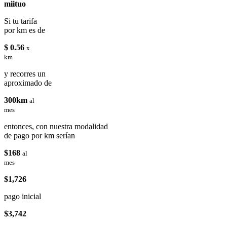
miituo
Si tu tarifa
por km es de
$ 0.56
x
km
y recorres un
aproximado de
300km
al
mes
entonces, con nuestra modalidad
de pago por km serían
$168
al
mes
$1,726
pago inicial
$3,742