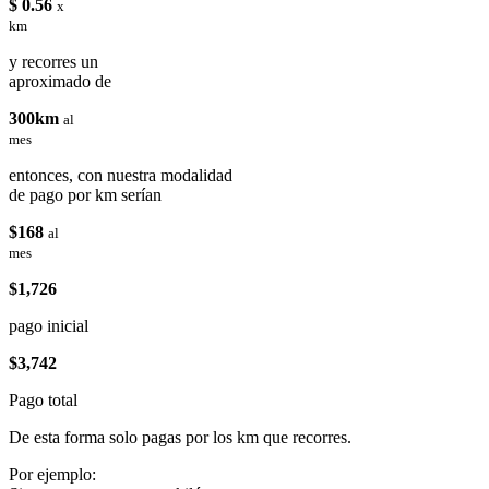
$ 0.56
x
km
y recorres un
aproximado de
300km
al
mes
entonces, con nuestra modalidad
de pago por km serían
$168
al
mes
$1,726
pago inicial
$3,742
Pago total
De esta forma solo pagas por los km que recorres.
Por ejemplo: