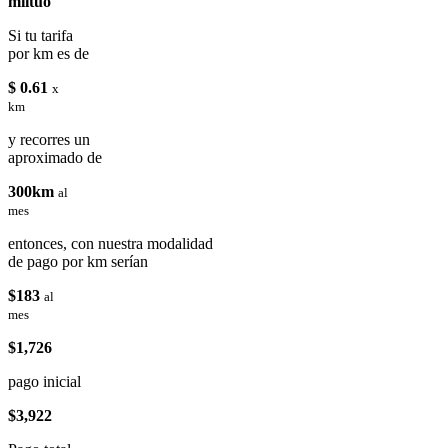
miituo
Si tu tarifa
por km es de
$ 0.61
x
km
y recorres un
aproximado de
300km
al
mes
entonces, con nuestra modalidad
de pago por km serían
$183
al
mes
$1,726
pago inicial
$3,922