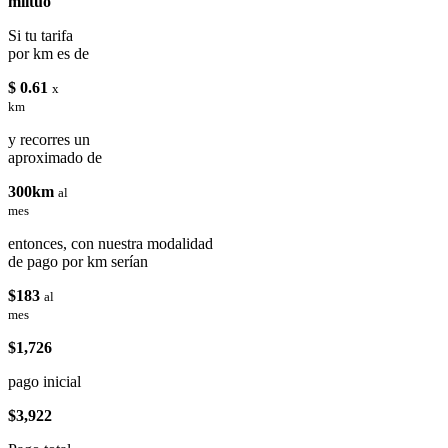
miituo
Si tu tarifa
por km es de
$ 0.61
x
km
y recorres un
aproximado de
300km
al
mes
entonces, con nuestra modalidad
de pago por km serían
$183
al
mes
$1,726
pago inicial
$3,922