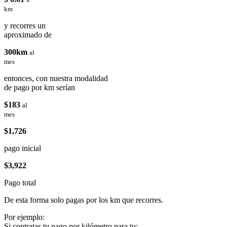
km
y recorres un
aproximado de
300km
al
mes
entonces, con nuestra modalidad
de pago por km serían
$183
al
mes
$1,726
pago inicial
$3,922
Pago total
De esta forma solo pagas por los km que recorres.
Por ejemplo:
Si contratas tu pago por kilómetro para tu: