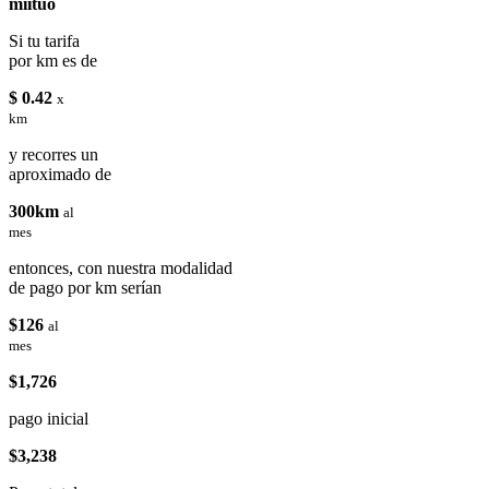
miituo
Si tu tarifa
por km es de
$ 0.42
x
km
y recorres un
aproximado de
300km
al
mes
entonces, con nuestra modalidad
de pago por km serían
$126
al
mes
$1,726
pago inicial
$3,238