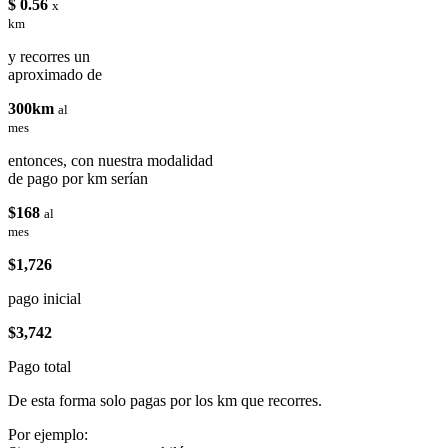
$ 0.56
x
km
y recorres un
aproximado de
300km
al
mes
entonces, con nuestra modalidad
de pago por km serían
$168
al
mes
$1,726
pago inicial
$3,742
Pago total
De esta forma solo pagas por los km que recorres.
Por ejemplo: