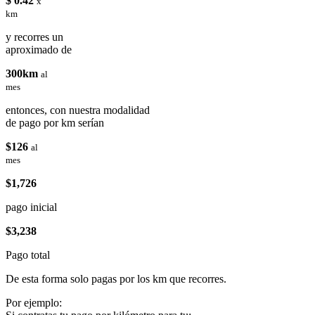
$ 0.42
x
km
y recorres un
aproximado de
300km
al
mes
entonces, con nuestra modalidad
de pago por km serían
$126
al
mes
$1,726
pago inicial
$3,238
Pago total
De esta forma solo pagas por los km que recorres.
Por ejemplo: