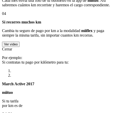
Cada mes envía una foto de tu odómetro en la app de
miituo
. Así
sabremos cuántos km recorriste y haremos el cargo correspondiente.
04
Si recorres muchos km
Cambia tu seguro de pago por km a la modalidad
miiflex
y paga
siempre la misma tarifa, sin importar cuantos km recorras.
Ver video
Cerrar
Por ejemplo:
Si contratas tu pago por kilómetro para tu:
March Active 2017
miituo
Si tu tarifa
por km es de