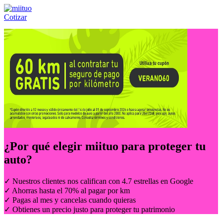
Cotizar
Llámanos al:
(55) 84-21-05-00
ó
800-953-00-59
¿Por qué elegir
miituo
para proteger tu
auto?
✓ Nuestros clientes nos califican con 4.7 estrellas en Google
✓ Ahorras hasta el 70% al pagar por km
✓ Pagas al mes y cancelas cuando quieras
✓ Obtienes un precio justo para proteger tu patrimonio