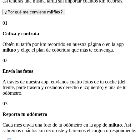
así tendrás una misma tarifa sin importar cuántos km recorras.
¿Por qué me conviene
miiflex
?
01
Cotiza y contrata
Obtén tu tarifa por km recorrido en nuestra página o en la app
miituo
y elige el plan de cobertura que más te convenga.
02
Envía las fotos
A través de nuestra app, envíanos cuatro fotos de tu coche (del
frente, parte trasera y costados derecho e izquierdo) y una de tu
odómetro.
03
Reporta tu odómetro
Cada mes envía una foto de tu odómetro en la app de
miituo
. Así
sabremos cuántos km recorriste y haremos el cargo correspondiente.