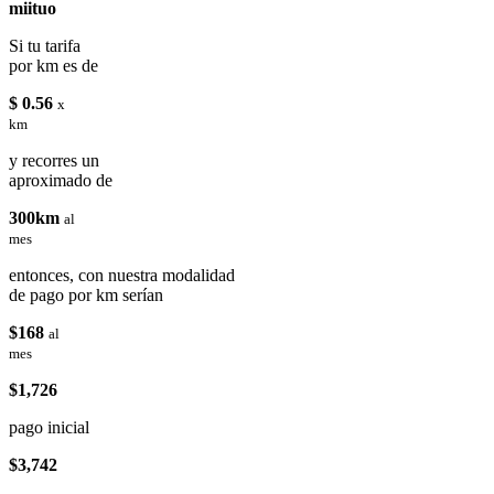
miituo
Si tu tarifa
por km es de
$ 0.56
x
km
y recorres un
aproximado de
300km
al
mes
entonces, con nuestra modalidad
de pago por km serían
$168
al
mes
$1,726
pago inicial
$3,742