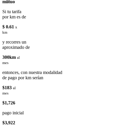
miituo
Si tu tarifa
por km es de
$ 0.61
x
km
y recorres un
aproximado de
300km
al
mes
entonces, con nuestra modalidad
de pago por km serían
$183
al
mes
$1,726
pago inicial
$3,922