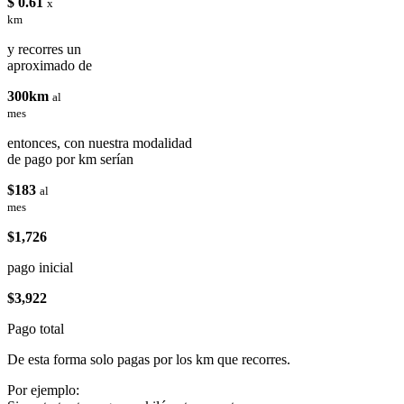
$ 0.61
x
km
y recorres un
aproximado de
300km
al
mes
entonces, con nuestra modalidad
de pago por km serían
$183
al
mes
$1,726
pago inicial
$3,922
Pago total
De esta forma solo pagas por los km que recorres.
Por ejemplo: