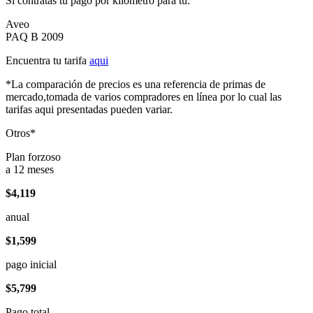
Si contratas tu pago por kilómetro para tu:
Aveo
PAQ B 2009
Encuentra tu tarifa
aqui
*La comparación de precios es una referencia de primas de
mercado,tomada de varios compradores en línea por lo cual las
tarifas aqui presentadas pueden variar.
Otros*
Plan forzoso
a 12 meses
$4,119
anual
$1,599
pago inicial
$5,799
Pago total