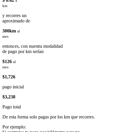
$ 0.42
x
km
y recorres un
aproximado de
300km
al
mes
entonces, con nuestra modalidad
de pago por km serían
$126
al
mes
$1,726
pago inicial
$3,238
Pago total
De esta forma solo pagas por los km que recorres.
Por ejemplo: