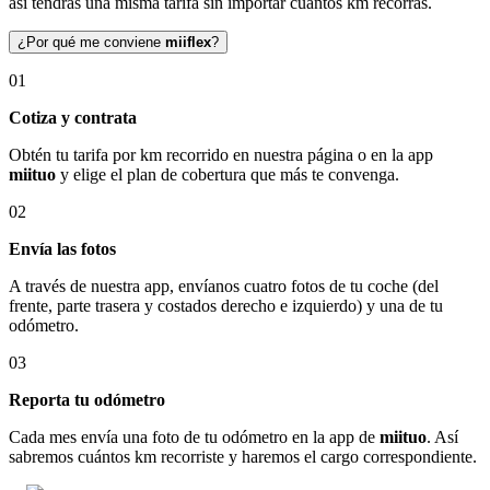
así tendrás una misma tarifa sin importar cuántos km recorras.
¿Por qué me conviene
miiflex
?
01
Cotiza y contrata
Obtén tu tarifa por km recorrido en nuestra página o en la app
miituo
y elige el plan de cobertura que más te convenga.
02
Envía las fotos
A través de nuestra app, envíanos cuatro fotos de tu coche (del
frente, parte trasera y costados derecho e izquierdo) y una de tu
odómetro.
03
Reporta tu odómetro
Cada mes envía una foto de tu odómetro en la app de
miituo
. Así
sabremos cuántos km recorriste y haremos el cargo correspondiente.