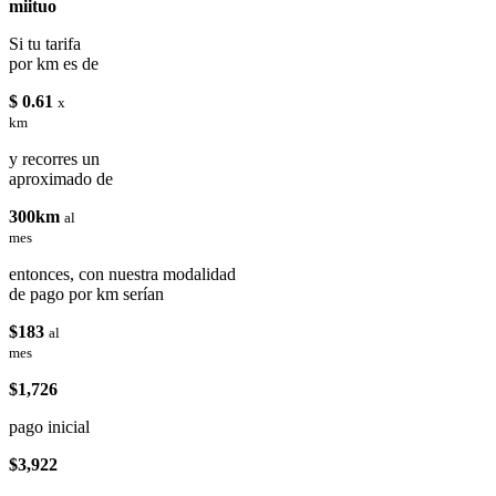
miituo
Si tu tarifa
por km es de
$ 0.61
x
km
y recorres un
aproximado de
300km
al
mes
entonces, con nuestra modalidad
de pago por km serían
$183
al
mes
$1,726
pago inicial
$3,922