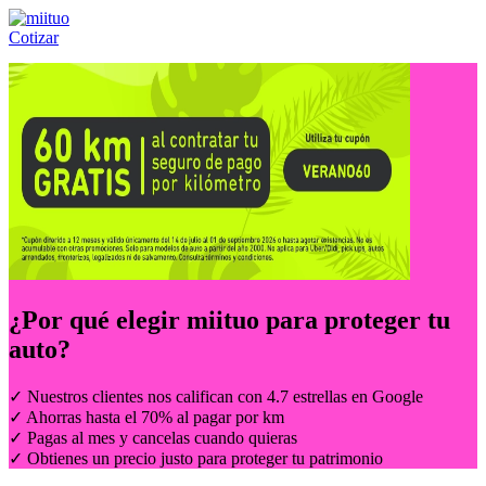
Cotizar
Llámanos al:
(55) 84-21-05-00
ó
800-953-00-59
¿Por qué elegir
miituo
para proteger tu
auto?
✓ Nuestros clientes nos califican con 4.7 estrellas en Google
✓ Ahorras hasta el 70% al pagar por km
✓ Pagas al mes y cancelas cuando quieras
✓ Obtienes un precio justo para proteger tu patrimonio