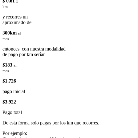
$ 0.61
x
km
y recorres un
aproximado de
300km
al
mes
entonces, con nuestra modalidad
de pago por km serían
$183
al
mes
$1,726
pago inicial
$3,922
Pago total
De esta forma solo pagas por los km que recorres.
Por ejemplo: