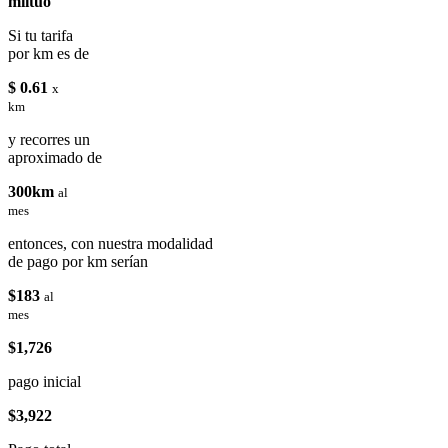
miituo
Si tu tarifa
por km es de
$ 0.61
x
km
y recorres un
aproximado de
300km
al
mes
entonces, con nuestra modalidad
de pago por km serían
$183
al
mes
$1,726
pago inicial
$3,922