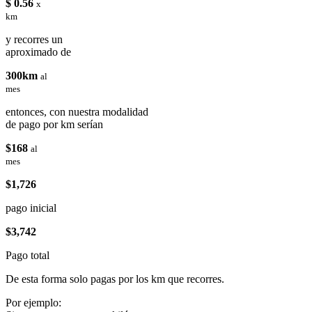
$ 0.56
x
km
y recorres un
aproximado de
300km
al
mes
entonces, con nuestra modalidad
de pago por km serían
$168
al
mes
$1,726
pago inicial
$3,742
Pago total
De esta forma solo pagas por los km que recorres.
Por ejemplo: