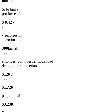
miituo
Si tu tarifa
por km es de
$ 0.42
x
km
y recorres un
aproximado de
300km
al
mes
entonces, con nuestra modalidad
de pago por km serían
$126
al
mes
$1,726
pago inicial
$3,238