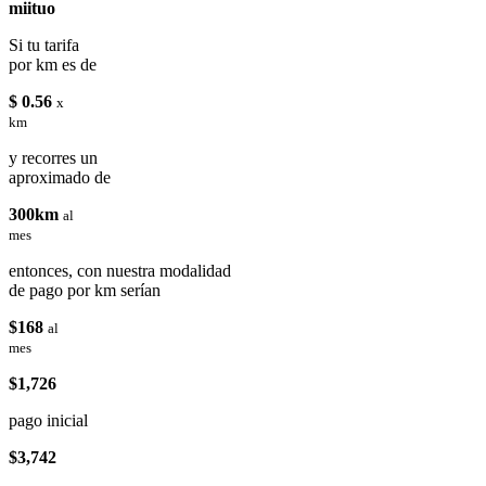
miituo
Si tu tarifa
por km es de
$ 0.56
x
km
y recorres un
aproximado de
300km
al
mes
entonces, con nuestra modalidad
de pago por km serían
$168
al
mes
$1,726
pago inicial
$3,742