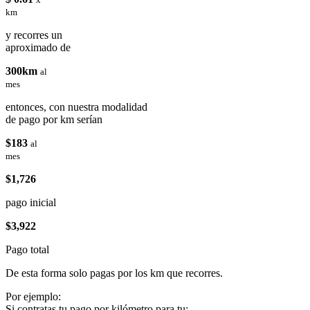
km
y recorres un
aproximado de
300km
al
mes
entonces, con nuestra modalidad
de pago por km serían
$183
al
mes
$1,726
pago inicial
$3,922
Pago total
De esta forma solo pagas por los km que recorres.
Por ejemplo:
Si contratas tu pago por kilómetro para tu: