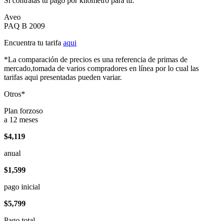
Si contratas tu pago por kilómetro para tu:
Aveo
PAQ B 2009
Encuentra tu tarifa
aqui
*La comparación de precios es una referencia de primas de
mercado,tomada de varios compradores en línea por lo cual las
tarifas aqui presentadas pueden variar.
Otros*
Plan forzoso
a 12 meses
$4,119
anual
$1,599
pago inicial
$5,799
Pago total