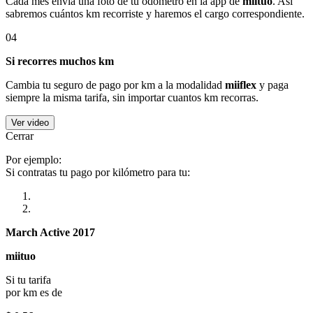
Cada mes envía una foto de tu odómetro en la app de
miituo
. Así
sabremos cuántos km recorriste y haremos el cargo correspondiente.
04
Si recorres muchos km
Cambia tu seguro de pago por km a la modalidad
miiflex
y paga
siempre la misma tarifa, sin importar cuantos km recorras.
Ver video
Cerrar
Por ejemplo:
Si contratas tu pago por kilómetro para tu:
March Active 2017
miituo
Si tu tarifa
por km es de