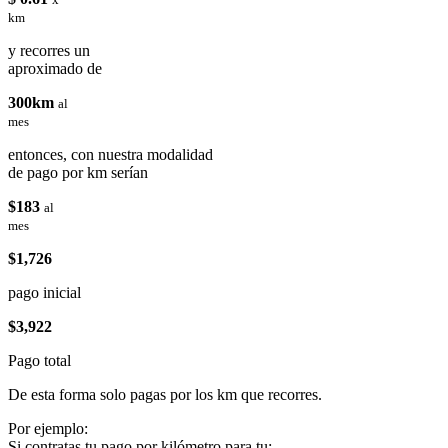
km
y recorres un
aproximado de
300km
al
mes
entonces, con nuestra modalidad
de pago por km serían
$183
al
mes
$1,726
pago inicial
$3,922
Pago total
De esta forma solo pagas por los km que recorres.
Por ejemplo:
Si contratas tu pago por kilómetro para tu: