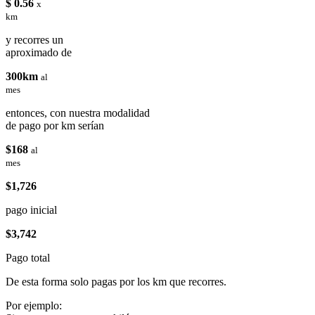
$ 0.56
x
km
y recorres un
aproximado de
300km
al
mes
entonces, con nuestra modalidad
de pago por km serían
$168
al
mes
$1,726
pago inicial
$3,742
Pago total
De esta forma solo pagas por los km que recorres.
Por ejemplo: