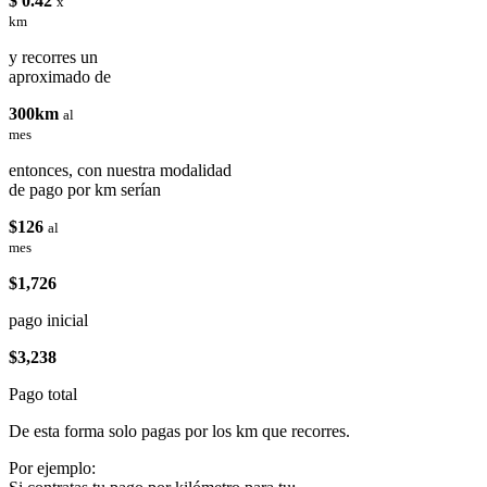
$ 0.42
x
km
y recorres un
aproximado de
300km
al
mes
entonces, con nuestra modalidad
de pago por km serían
$126
al
mes
$1,726
pago inicial
$3,238
Pago total
De esta forma solo pagas por los km que recorres.
Por ejemplo: