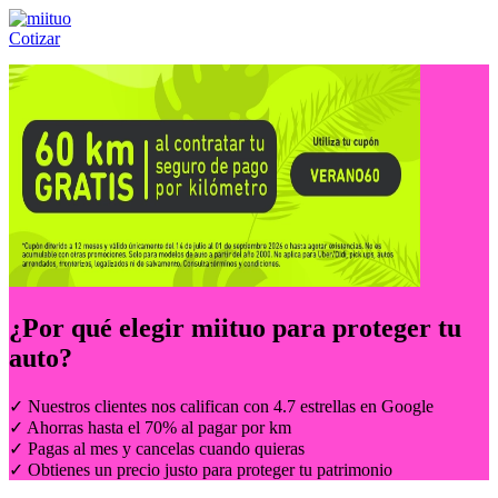
Cotizar
Llámanos al:
(55) 84-21-05-00
ó
800-953-00-59
¿Por qué elegir
miituo
para proteger tu
auto?
✓ Nuestros clientes nos califican con 4.7 estrellas en Google
✓ Ahorras hasta el 70% al pagar por km
✓ Pagas al mes y cancelas cuando quieras
✓ Obtienes un precio justo para proteger tu patrimonio