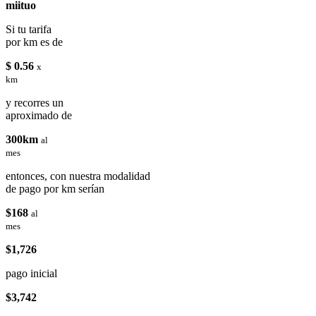
miituo
Si tu tarifa
por km es de
$ 0.56
x
km
y recorres un
aproximado de
300km
al
mes
entonces, con nuestra modalidad
de pago por km serían
$168
al
mes
$1,726
pago inicial
$3,742