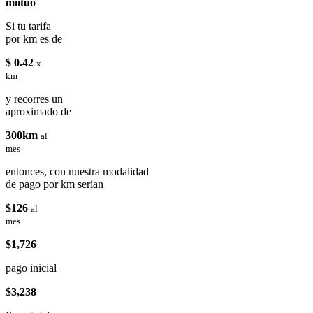
miituo
Si tu tarifa
por km es de
$ 0.42
x
km
y recorres un
aproximado de
300km
al
mes
entonces, con nuestra modalidad
de pago por km serían
$126
al
mes
$1,726
pago inicial
$3,238