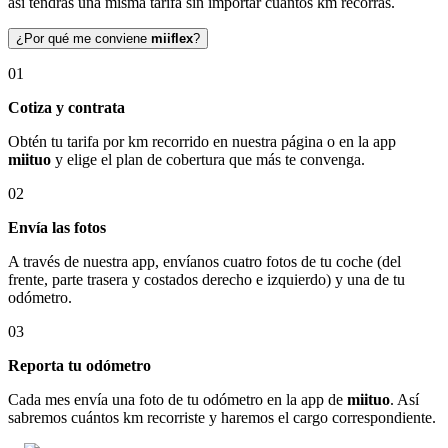
así tendrás una misma tarifa sin importar cuántos km recorras.
¿Por qué me conviene
miiflex
?
01
Cotiza y contrata
Obtén tu tarifa por km recorrido en nuestra página o en la app
miituo
y elige el plan de cobertura que más te convenga.
02
Envía las fotos
A través de nuestra app, envíanos cuatro fotos de tu coche (del
frente, parte trasera y costados derecho e izquierdo) y una de tu
odómetro.
03
Reporta tu odómetro
Cada mes envía una foto de tu odómetro en la app de
miituo
. Así
sabremos cuántos km recorriste y haremos el cargo correspondiente.