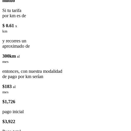
miituo
Si tu tarifa
por km es de
$ 0.61
x
km
y recorres un
aproximado de
300km
al
mes
entonces, con nuestra modalidad
de pago por km serían
$183
al
mes
$1,726
pago inicial
$3,922