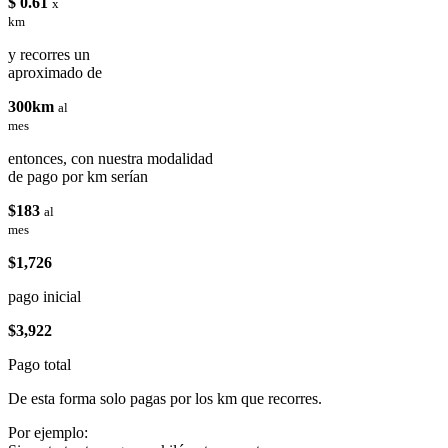
$ 0.61
x
km
y recorres un
aproximado de
300km
al
mes
entonces, con nuestra modalidad
de pago por km serían
$183
al
mes
$1,726
pago inicial
$3,922
Pago total
De esta forma solo pagas por los km que recorres.
Por ejemplo: