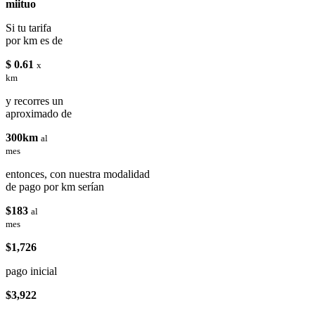
miituo
Si tu tarifa
por km es de
$ 0.61
x
km
y recorres un
aproximado de
300km
al
mes
entonces, con nuestra modalidad
de pago por km serían
$183
al
mes
$1,726
pago inicial
$3,922