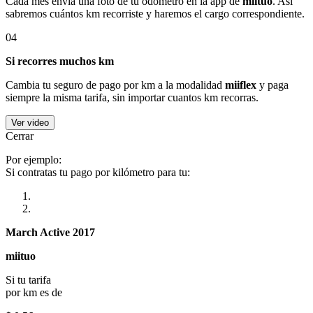
Cada mes envía una foto de tu odómetro en la app de
miituo
. Así
sabremos cuántos km recorriste y haremos el cargo correspondiente.
04
Si recorres muchos km
Cambia tu seguro de pago por km a la modalidad
miiflex
y paga
siempre la misma tarifa, sin importar cuantos km recorras.
Ver video
Cerrar
Por ejemplo:
Si contratas tu pago por kilómetro para tu:
March Active 2017
miituo
Si tu tarifa
por km es de