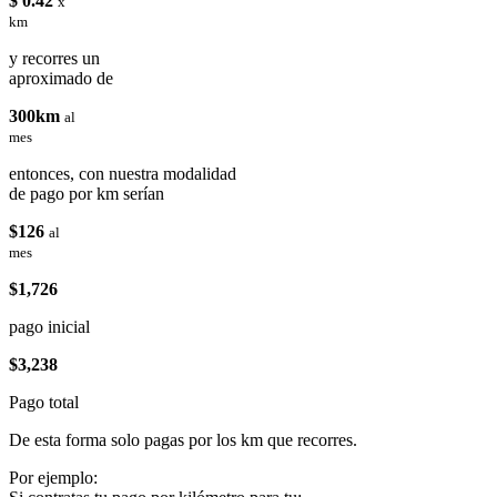
$ 0.42
x
km
y recorres un
aproximado de
300km
al
mes
entonces, con nuestra modalidad
de pago por km serían
$126
al
mes
$1,726
pago inicial
$3,238
Pago total
De esta forma solo pagas por los km que recorres.
Por ejemplo: