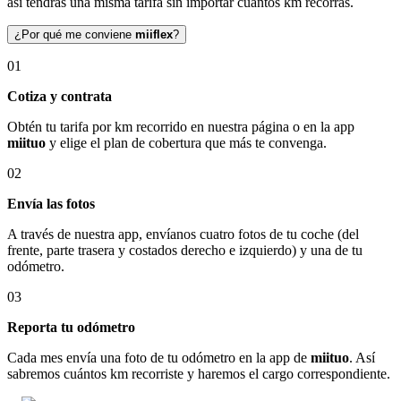
así tendrás una misma tarifa sin importar cuántos km recorras.
¿Por qué me conviene
miiflex
?
01
Cotiza y contrata
Obtén tu tarifa por km recorrido en nuestra página o en la app
miituo
y elige el plan de cobertura que más te convenga.
02
Envía las fotos
A través de nuestra app, envíanos cuatro fotos de tu coche (del
frente, parte trasera y costados derecho e izquierdo) y una de tu
odómetro.
03
Reporta tu odómetro
Cada mes envía una foto de tu odómetro en la app de
miituo
. Así
sabremos cuántos km recorriste y haremos el cargo correspondiente.