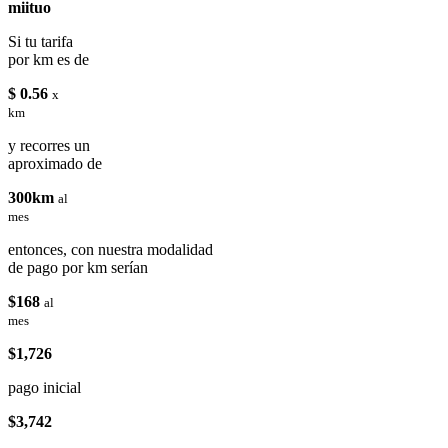
miituo
Si tu tarifa
por km es de
$ 0.56
x
km
y recorres un
aproximado de
300km
al
mes
entonces, con nuestra modalidad
de pago por km serían
$168
al
mes
$1,726
pago inicial
$3,742