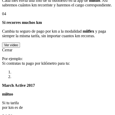
Cada mes envía una foto de tu odómetro en la app de
miituo
. Así
sabremos cuántos km recorriste y haremos el cargo correspondiente.
04
Si recorres muchos km
Cambia tu seguro de pago por km a la modalidad
miiflex
y paga
siempre la misma tarifa, sin importar cuantos km recorras.
Ver video
Cerrar
Por ejemplo:
Si contratas tu pago por kilómetro para tu:
March Active 2017
miituo
Si tu tarifa
por km es de