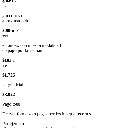
$ 0.61
x
km
y recorres un
aproximado de
300km
al
mes
entonces, con nuestra modalidad
de pago por km serían
$183
al
mes
$1,726
pago inicial
$3,922
Pago total
De esta forma solo pagas por los km que recorres.
Por ejemplo: