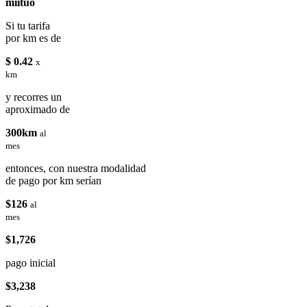
miituo
Si tu tarifa
por km es de
$ 0.42
x
km
y recorres un
aproximado de
300km
al
mes
entonces, con nuestra modalidad
de pago por km serían
$126
al
mes
$1,726
pago inicial
$3,238