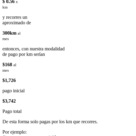
$ 0.56
x
km
y recorres un
aproximado de
300km
al
mes
entonces, con nuestra modalidad
de pago por km serían
$168
al
mes
$1,726
pago inicial
$3,742
Pago total
De esta forma solo pagas por los km que recorres.
Por ejemplo: