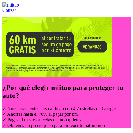
Cotizar
Llámanos al:
(55) 84-21-05-00
ó
800-953-00-59
¿Por qué elegir
miituo
para proteger tu
auto?
✓ Nuestros clientes nos califican con 4.7 estrellas en Google
✓ Ahorras hasta el 70% al pagar por km
✓ Pagas al mes y cancelas cuando quieras
✓ Obtienes un precio justo para proteger tu patrimonio