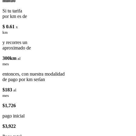
miituo
Si tu tarifa
por km es de
$ 0.61
x
km
y recorres un
aproximado de
300km
al
mes
entonces, con nuestra modalidad
de pago por km serían
$183
al
mes
$1,726
pago inicial
$3,922