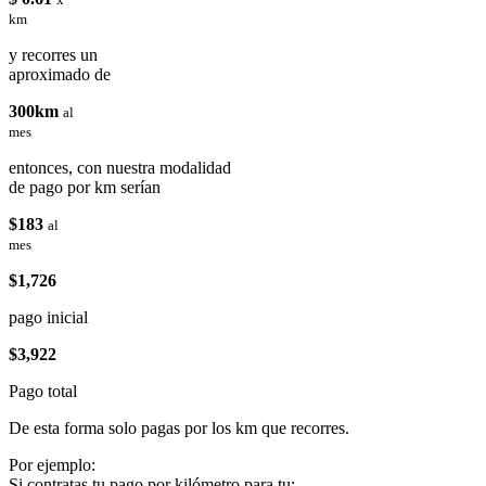
km
y recorres un
aproximado de
300km
al
mes
entonces, con nuestra modalidad
de pago por km serían
$183
al
mes
$1,726
pago inicial
$3,922
Pago total
De esta forma solo pagas por los km que recorres.
Por ejemplo:
Si contratas tu pago por kilómetro para tu: