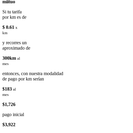
miituo
Si tu tarifa
por km es de
$ 0.61
x
km
y recorres un
aproximado de
300km
al
mes
entonces, con nuestra modalidad
de pago por km serían
$183
al
mes
$1,726
pago inicial
$3,922