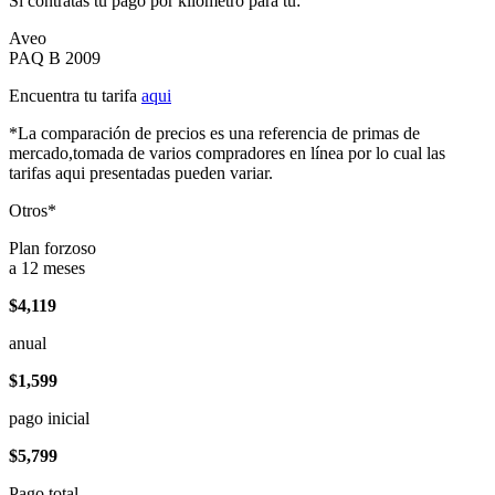
Si contratas tu pago por kilómetro para tu:
Aveo
PAQ B 2009
Encuentra tu tarifa
aqui
*La comparación de precios es una referencia de primas de
mercado,tomada de varios compradores en línea por lo cual las
tarifas aqui presentadas pueden variar.
Otros*
Plan forzoso
a 12 meses
$4,119
anual
$1,599
pago inicial
$5,799
Pago total