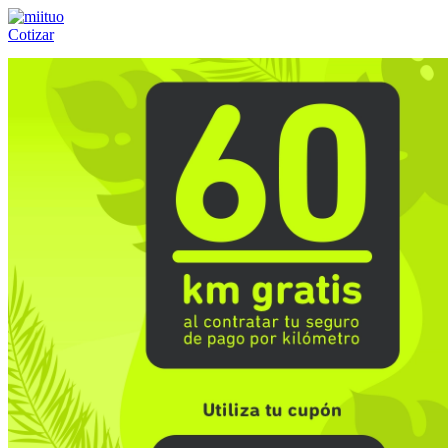
Cotizar
Llámanos al:
(55) 84-21-05-00
ó
800-953-00-59