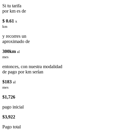
Si tu tarifa
por km es de
$ 0.61
x
km
y recorres un
aproximado de
300km
al
mes
entonces, con nuestra modalidad
de pago por km serían
$183
al
mes
$1,726
pago inicial
$3,922
Pago total