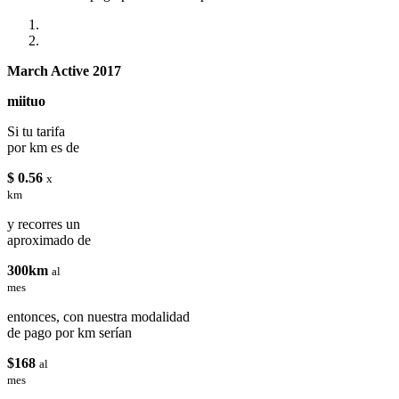
March Active 2017
miituo
Si tu tarifa
por km es de
$ 0.56
x
km
y recorres un
aproximado de
300km
al
mes
entonces, con nuestra modalidad
de pago por km serían
$168
al
mes