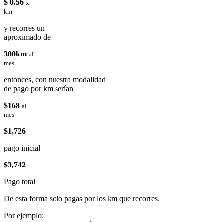
$ 0.56
x
km
y recorres un
aproximado de
300km
al
mes
entonces, con nuestra modalidad
de pago por km serían
$168
al
mes
$1,726
pago inicial
$3,742
Pago total
De esta forma solo pagas por los km que recorres.
Por ejemplo: