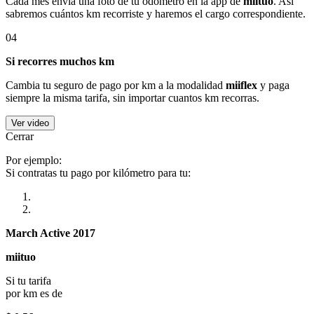
Cada mes envía una foto de tu odómetro en la app de
miituo
. Así
sabremos cuántos km recorriste y haremos el cargo correspondiente.
04
Si recorres muchos km
Cambia tu seguro de pago por km a la modalidad
miiflex
y paga
siempre la misma tarifa, sin importar cuantos km recorras.
Ver video
Cerrar
Por ejemplo:
Si contratas tu pago por kilómetro para tu:
March Active 2017
miituo
Si tu tarifa
por km es de