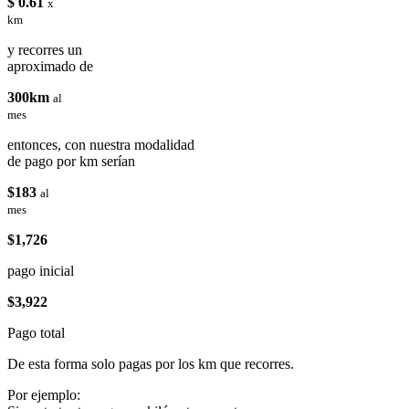
$ 0.61
x
km
y recorres un
aproximado de
300km
al
mes
entonces, con nuestra modalidad
de pago por km serían
$183
al
mes
$1,726
pago inicial
$3,922
Pago total
De esta forma solo pagas por los km que recorres.
Por ejemplo: