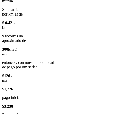
miituo
Si tu tarifa
por km es de
$ 0.42
x
km
y recorres un
aproximado de
300km
al
mes
entonces, con nuestra modalidad
de pago por km serían
$126
al
mes
$1,726
pago inicial
$3,238