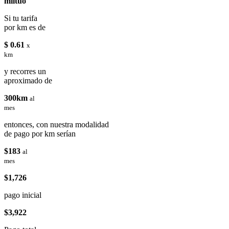
miituo
Si tu tarifa
por km es de
$ 0.61
x
km
y recorres un
aproximado de
300km
al
mes
entonces, con nuestra modalidad
de pago por km serían
$183
al
mes
$1,726
pago inicial
$3,922