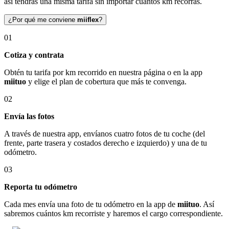
así tendrás una misma tarifa sin importar cuántos km recorras.
¿Por qué me conviene
miiflex
?
01
Cotiza y contrata
Obtén tu tarifa por km recorrido en nuestra página o en la app
miituo
y elige el plan de cobertura que más te convenga.
02
Envía las fotos
A través de nuestra app, envíanos cuatro fotos de tu coche (del
frente, parte trasera y costados derecho e izquierdo) y una de tu
odómetro.
03
Reporta tu odómetro
Cada mes envía una foto de tu odómetro en la app de
miituo
. Así
sabremos cuántos km recorriste y haremos el cargo correspondiente.