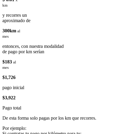
km
y recorres un
aproximado de
300km
al
mes
entonces, con nuestra modalidad
de pago por km serían
$183
al
mes
$1,726
pago inicial
$3,922
Pago total
De esta forma solo pagas por los km que recorres.
Por ejemplo:
Si contratas tu pago por kilómetro para tu: