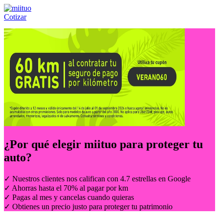
Cotizar
Llámanos al:
(55) 84-21-05-00
ó
800-953-00-59
¿Por qué elegir
miituo
para proteger tu
auto?
✓ Nuestros clientes nos califican con 4.7 estrellas en Google
✓ Ahorras hasta el 70% al pagar por km
✓ Pagas al mes y cancelas cuando quieras
✓ Obtienes un precio justo para proteger tu patrimonio