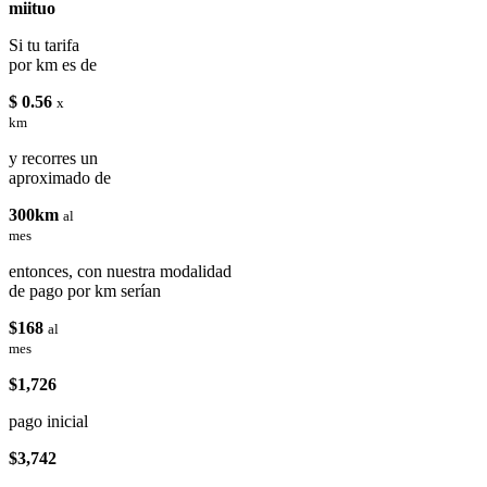
miituo
Si tu tarifa
por km es de
$ 0.56
x
km
y recorres un
aproximado de
300km
al
mes
entonces, con nuestra modalidad
de pago por km serían
$168
al
mes
$1,726
pago inicial
$3,742