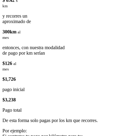
$ 0.42
x
km
y recorres un
aproximado de
300km
al
mes
entonces, con nuestra modalidad
de pago por km serían
$126
al
mes
$1,726
pago inicial
$3,238
Pago total
De esta forma solo pagas por los km que recorres.
Por ejemplo: