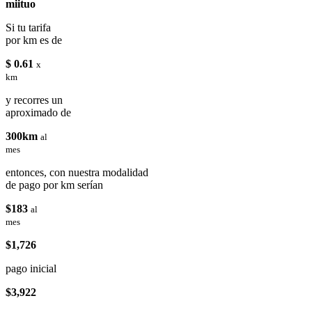
miituo
Si tu tarifa
por km es de
$ 0.61
x
km
y recorres un
aproximado de
300km
al
mes
entonces, con nuestra modalidad
de pago por km serían
$183
al
mes
$1,726
pago inicial
$3,922