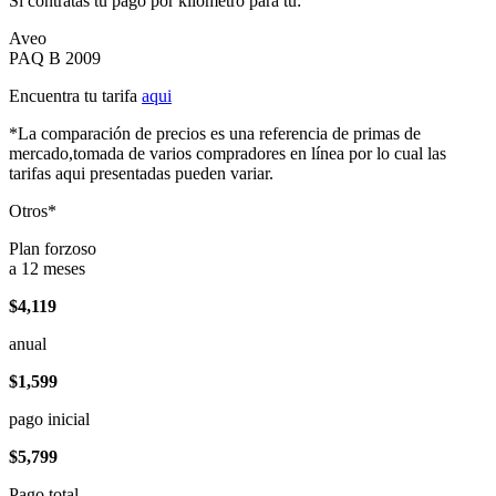
Si contratas tu pago por kilómetro para tu:
Aveo
PAQ B 2009
Encuentra tu tarifa
aqui
*La comparación de precios es una referencia de primas de
mercado,tomada de varios compradores en línea por lo cual las
tarifas aqui presentadas pueden variar.
Otros*
Plan forzoso
a 12 meses
$4,119
anual
$1,599
pago inicial
$5,799
Pago total