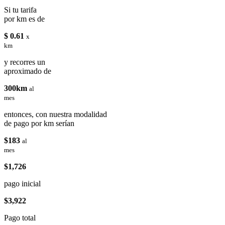
Si tu tarifa
por km es de
$ 0.61
x
km
y recorres un
aproximado de
300km
al
mes
entonces, con nuestra modalidad
de pago por km serían
$183
al
mes
$1,726
pago inicial
$3,922
Pago total