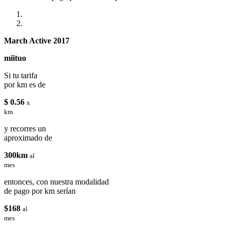
March Active 2017
miituo
Si tu tarifa
por km es de
$ 0.56
x
km
y recorres un
aproximado de
300km
al
mes
entonces, con nuestra modalidad
de pago por km serían
$168
al
mes