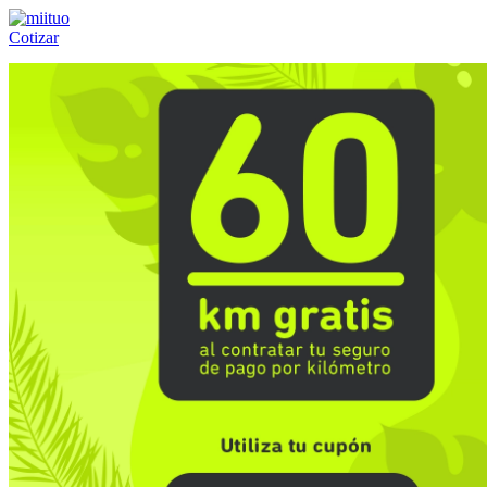
Cotizar
Llámanos al:
(55) 84-21-05-00
ó
800-953-00-59