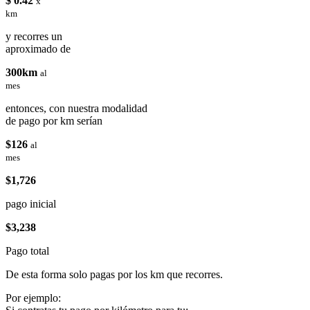
$ 0.42
x
km
y recorres un
aproximado de
300km
al
mes
entonces, con nuestra modalidad
de pago por km serían
$126
al
mes
$1,726
pago inicial
$3,238
Pago total
De esta forma solo pagas por los km que recorres.
Por ejemplo: