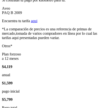
Si contratas tu pago por kilómetro para tu:
Aveo
PAQ B 2009
Encuentra tu tarifa
aqui
*La comparación de precios es una referencia de primas de
mercado,tomada de varios compradores en línea por lo cual las
tarifas aqui presentadas pueden variar.
Otros*
Plan forzoso
a 12 meses
$4,119
anual
$1,599
pago inicial
$5,799
Pago total