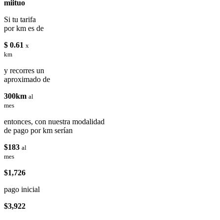
miituo
Si tu tarifa
por km es de
$ 0.61
x
km
y recorres un
aproximado de
300km
al
mes
entonces, con nuestra modalidad
de pago por km serían
$183
al
mes
$1,726
pago inicial
$3,922