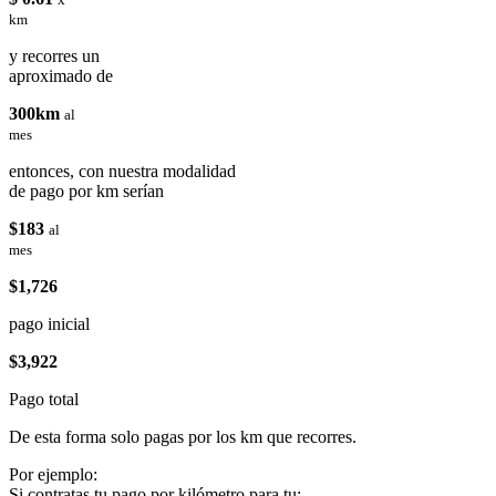
km
y recorres un
aproximado de
300km
al
mes
entonces, con nuestra modalidad
de pago por km serían
$183
al
mes
$1,726
pago inicial
$3,922
Pago total
De esta forma solo pagas por los km que recorres.
Por ejemplo:
Si contratas tu pago por kilómetro para tu: