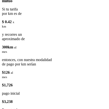
miituo
Si tu tarifa
por km es de
$ 0.42
x
km
y recorres un
aproximado de
300km
al
mes
entonces, con nuestra modalidad
de pago por km serían
$126
al
mes
$1,726
pago inicial
$3,238