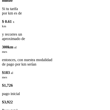
miituo
Si tu tarifa
por km es de
$ 0.61
x
km
y recorres un
aproximado de
300km
al
mes
entonces, con nuestra modalidad
de pago por km serían
$183
al
mes
$1,726
pago inicial
$3,922