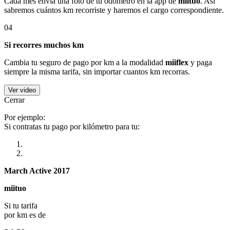
Cada mes envía una foto de tu odómetro en la app de
miituo
. Así
sabremos cuántos km recorriste y haremos el cargo correspondiente.
04
Si recorres muchos km
Cambia tu seguro de pago por km a la modalidad
miiflex
y paga
siempre la misma tarifa, sin importar cuantos km recorras.
Ver video
Cerrar
Por ejemplo:
Si contratas tu pago por kilómetro para tu:
March Active 2017
miituo
Si tu tarifa
por km es de