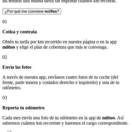
así tendrás una misma tarifa sin importar cuántos km recorras.
¿Por qué me conviene
miiflex
?
01
Cotiza y contrata
Obtén tu tarifa por km recorrido en nuestra página o en la app
miituo
y elige el plan de cobertura que más te convenga.
02
Envía las fotos
A través de nuestra app, envíanos cuatro fotos de tu coche (del
frente, parte trasera y costados derecho e izquierdo) y una de tu
odómetro.
03
Reporta tu odómetro
Cada mes envía una foto de tu odómetro en la app de
miituo
. Así
sabremos cuántos km recorriste y haremos el cargo correspondiente.