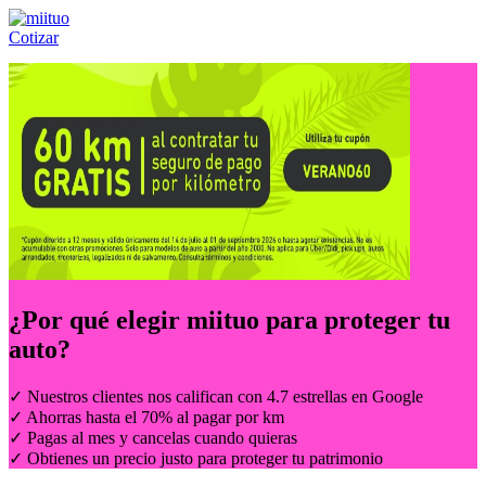
Cotizar
Llámanos al:
(55) 84-21-05-00
ó
800-953-00-59
¿Por qué elegir
miituo
para proteger tu
auto?
✓ Nuestros clientes nos califican con 4.7 estrellas en Google
✓ Ahorras hasta el 70% al pagar por km
✓ Pagas al mes y cancelas cuando quieras
✓ Obtienes un precio justo para proteger tu patrimonio