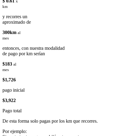
$ 0.61
x
km
y recorres un
aproximado de
300km
al
mes
entonces, con nuestra modalidad
de pago por km serían
$183
al
mes
$1,726
pago inicial
$3,922
Pago total
De esta forma solo pagas por los km que recorres.
Por ejemplo: