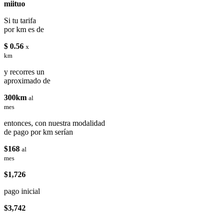
miituo
Si tu tarifa
por km es de
$ 0.56
x
km
y recorres un
aproximado de
300km
al
mes
entonces, con nuestra modalidad
de pago por km serían
$168
al
mes
$1,726
pago inicial
$3,742