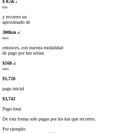
$ 0.56
x
km
y recorres un
aproximado de
300km
al
mes
entonces, con nuestra modalidad
de pago por km serían
$168
al
mes
$1,726
pago inicial
$3,742
Pago total
De esta forma solo pagas por los km que recorres.
Por ejemplo: