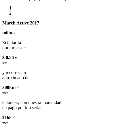
March Active 2017
miituo
Si tu tarifa
por km es de
$ 0.56
x
km
y recorres un
aproximado de
300km
al
mes
entonces, con nuestra modalidad
de pago por km serían
$168
al
mes