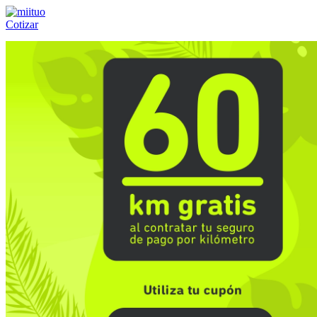
Cotizar
Llámanos al:
(55) 84-21-05-00
ó
800-953-00-59