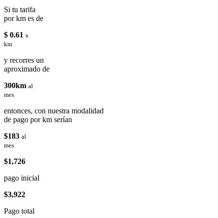
Si tu tarifa
por km es de
$ 0.61
x
km
y recorres un
aproximado de
300km
al
mes
entonces, con nuestra modalidad
de pago por km serían
$183
al
mes
$1,726
pago inicial
$3,922
Pago total