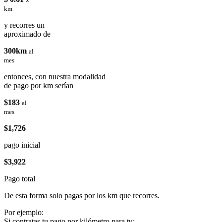
km
y recorres un
aproximado de
300km
al
mes
entonces, con nuestra modalidad
de pago por km serían
$183
al
mes
$1,726
pago inicial
$3,922
Pago total
De esta forma solo pagas por los km que recorres.
Por ejemplo:
Si contratas tu pago por kilómetro para tu: