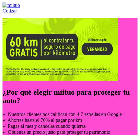
Cotizar
Llámanos al:
(55) 84-21-05-00
ó
800-953-00-59
¿Por qué elegir
miituo
para proteger tu
auto?
✓ Nuestros clientes nos califican con 4.7 estrellas en Google
✓ Ahorras hasta el 70% al pagar por km
✓ Pagas al mes y cancelas cuando quieras
✓ Obtienes un precio justo para proteger tu patrimonio