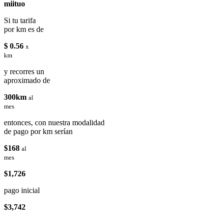
miituo
Si tu tarifa
por km es de
$ 0.56
x
km
y recorres un
aproximado de
300km
al
mes
entonces, con nuestra modalidad
de pago por km serían
$168
al
mes
$1,726
pago inicial
$3,742