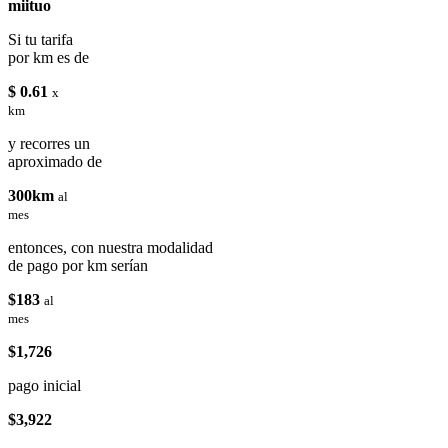
miituo
Si tu tarifa
por km es de
$ 0.61
x
km
y recorres un
aproximado de
300km
al
mes
entonces, con nuestra modalidad
de pago por km serían
$183
al
mes
$1,726
pago inicial
$3,922