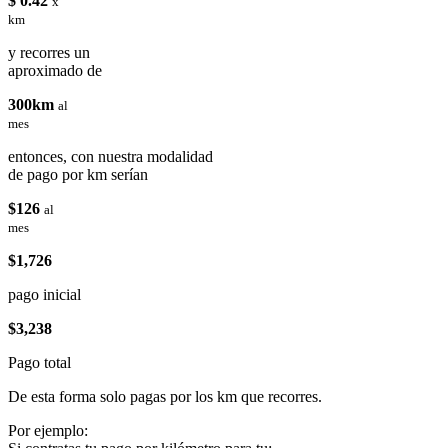
$ 0.42
x
km
y recorres un
aproximado de
300km
al
mes
entonces, con nuestra modalidad
de pago por km serían
$126
al
mes
$1,726
pago inicial
$3,238
Pago total
De esta forma solo pagas por los km que recorres.
Por ejemplo: