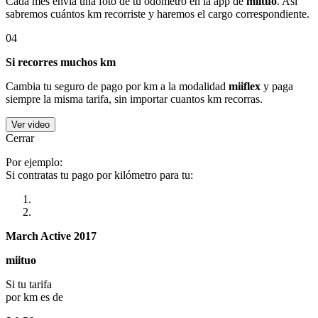
Cada mes envía una foto de tu odómetro en la app de
miituo
. Así
sabremos cuántos km recorriste y haremos el cargo correspondiente.
04
Si recorres muchos km
Cambia tu seguro de pago por km a la modalidad
miiflex
y paga
siempre la misma tarifa, sin importar cuantos km recorras.
Ver video
Cerrar
Por ejemplo:
Si contratas tu pago por kilómetro para tu:
March Active 2017
miituo
Si tu tarifa
por km es de