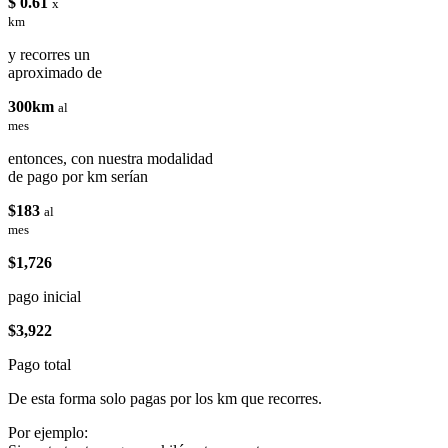
$ 0.61
x
km
y recorres un
aproximado de
300km
al
mes
entonces, con nuestra modalidad
de pago por km serían
$183
al
mes
$1,726
pago inicial
$3,922
Pago total
De esta forma solo pagas por los km que recorres.
Por ejemplo: