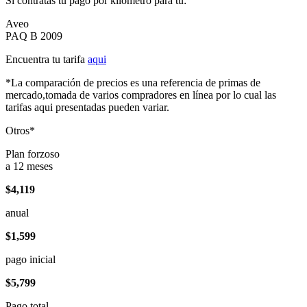
Si contratas tu pago por kilómetro para tu:
Aveo
PAQ B 2009
Encuentra tu tarifa
aqui
*La comparación de precios es una referencia de primas de
mercado,tomada de varios compradores en línea por lo cual las
tarifas aqui presentadas pueden variar.
Otros*
Plan forzoso
a 12 meses
$4,119
anual
$1,599
pago inicial
$5,799
Pago total