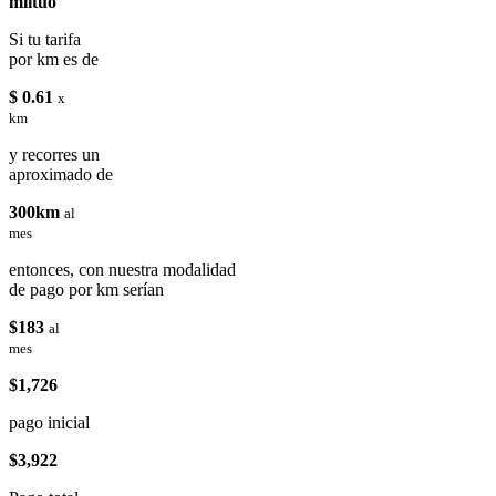
miituo
Si tu tarifa
por km es de
$ 0.61
x
km
y recorres un
aproximado de
300km
al
mes
entonces, con nuestra modalidad
de pago por km serían
$183
al
mes
$1,726
pago inicial
$3,922