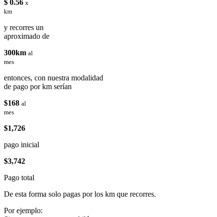
$ 0.56
x
km
y recorres un
aproximado de
300km
al
mes
entonces, con nuestra modalidad
de pago por km serían
$168
al
mes
$1,726
pago inicial
$3,742
Pago total
De esta forma solo pagas por los km que recorres.
Por ejemplo: