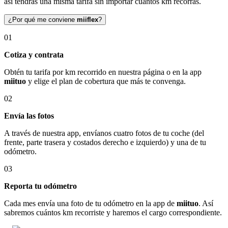
así tendrás una misma tarifa sin importar cuántos km recorras.
¿Por qué me conviene
miiflex
?
01
Cotiza y contrata
Obtén tu tarifa por km recorrido en nuestra página o en la app
miituo
y elige el plan de cobertura que más te convenga.
02
Envía las fotos
A través de nuestra app, envíanos cuatro fotos de tu coche (del
frente, parte trasera y costados derecho e izquierdo) y una de tu
odómetro.
03
Reporta tu odómetro
Cada mes envía una foto de tu odómetro en la app de
miituo
. Así
sabremos cuántos km recorriste y haremos el cargo correspondiente.