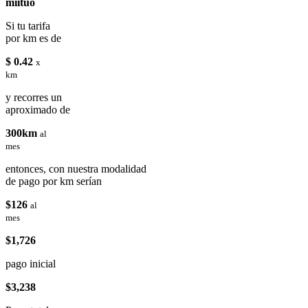
miituo
Si tu tarifa
por km es de
$ 0.42
x
km
y recorres un
aproximado de
300km
al
mes
entonces, con nuestra modalidad
de pago por km serían
$126
al
mes
$1,726
pago inicial
$3,238