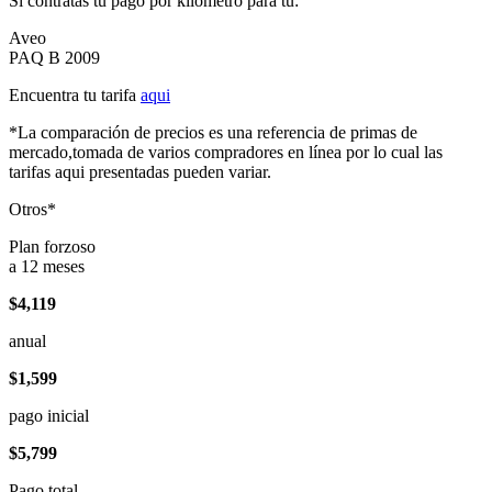
Si contratas tu pago por kilómetro para tu:
Aveo
PAQ B 2009
Encuentra tu tarifa
aqui
*La comparación de precios es una referencia de primas de
mercado,tomada de varios compradores en línea por lo cual las
tarifas aqui presentadas pueden variar.
Otros*
Plan forzoso
a 12 meses
$4,119
anual
$1,599
pago inicial
$5,799
Pago total