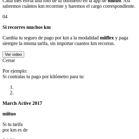
Cada mes envía una foto de tu odómetro en la app de
miituo
. Así
sabremos cuántos km recorriste y haremos el cargo correspondiente.
04
Si recorres muchos km
Cambia tu seguro de pago por km a la modalidad
miiflex
y paga
siempre la misma tarifa, sin importar cuantos km recorras.
Ver video
Cerrar
Por ejemplo:
Si contratas tu pago por kilómetro para tu:
March Active 2017
miituo
Si tu tarifa
por km es de