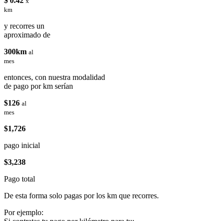
$ 0.42
x
km
y recorres un
aproximado de
300km
al
mes
entonces, con nuestra modalidad
de pago por km serían
$126
al
mes
$1,726
pago inicial
$3,238
Pago total
De esta forma solo pagas por los km que recorres.
Por ejemplo: