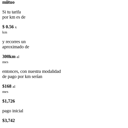
miituo
Si tu tarifa
por km es de
$ 0.56
x
km
y recorres un
aproximado de
300km
al
mes
entonces, con nuestra modalidad
de pago por km serían
$168
al
mes
$1,726
pago inicial
$3,742