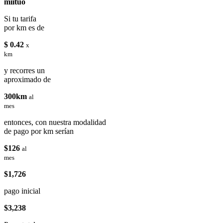
miituo
Si tu tarifa
por km es de
$ 0.42
x
km
y recorres un
aproximado de
300km
al
mes
entonces, con nuestra modalidad
de pago por km serían
$126
al
mes
$1,726
pago inicial
$3,238