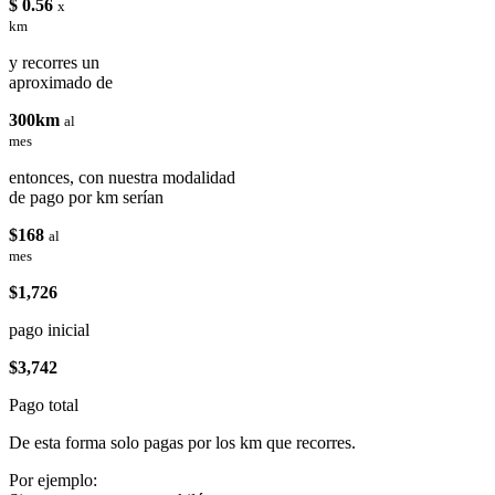
$ 0.56
x
km
y recorres un
aproximado de
300km
al
mes
entonces, con nuestra modalidad
de pago por km serían
$168
al
mes
$1,726
pago inicial
$3,742
Pago total
De esta forma solo pagas por los km que recorres.
Por ejemplo: