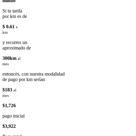
miituo
Si tu tarifa
por km es de
$ 0.61
x
km
y recorres un
aproximado de
300km
al
mes
entonces, con nuestra modalidad
de pago por km serían
$183
al
mes
$1,726
pago inicial
$3,922