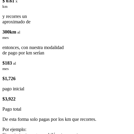
$ 0.61
x
km
y recorres un
aproximado de
300km
al
mes
entonces, con nuestra modalidad
de pago por km serían
$183
al
mes
$1,726
pago inicial
$3,922
Pago total
De esta forma solo pagas por los km que recorres.
Por ejemplo: