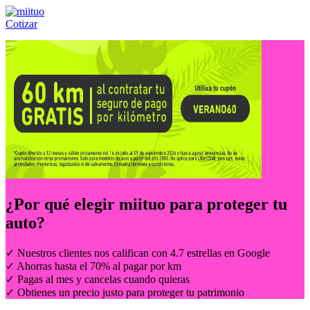
Cotizar
Llámanos al:
(55) 84-21-05-00
ó
800-953-00-59
¿Por qué elegir
miituo
para proteger tu
auto?
✓ Nuestros clientes nos califican con 4.7 estrellas en Google
✓ Ahorras hasta el 70% al pagar por km
✓ Pagas al mes y cancelas cuando quieras
✓ Obtienes un precio justo para proteger tu patrimonio