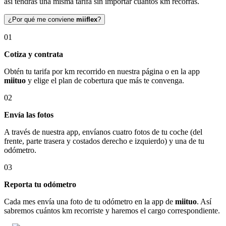
así tendrás una misma tarifa sin importar cuántos km recorras.
¿Por qué me conviene
miiflex
?
01
Cotiza y contrata
Obtén tu tarifa por km recorrido en nuestra página o en la app
miituo
y elige el plan de cobertura que más te convenga.
02
Envía las fotos
A través de nuestra app, envíanos cuatro fotos de tu coche (del
frente, parte trasera y costados derecho e izquierdo) y una de tu
odómetro.
03
Reporta tu odómetro
Cada mes envía una foto de tu odómetro en la app de
miituo
. Así
sabremos cuántos km recorriste y haremos el cargo correspondiente.