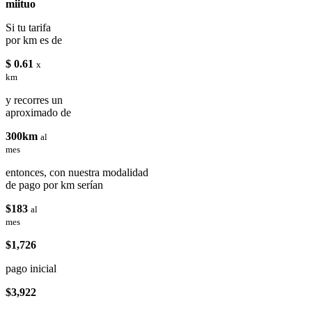
miituo
Si tu tarifa
por km es de
$ 0.61
x
km
y recorres un
aproximado de
300km
al
mes
entonces, con nuestra modalidad
de pago por km serían
$183
al
mes
$1,726
pago inicial
$3,922