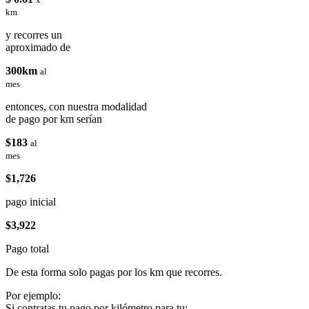
km
y recorres un
aproximado de
300km
al
mes
entonces, con nuestra modalidad
de pago por km serían
$183
al
mes
$1,726
pago inicial
$3,922
Pago total
De esta forma solo pagas por los km que recorres.
Por ejemplo:
Si contratas tu pago por kilómetro para tu: