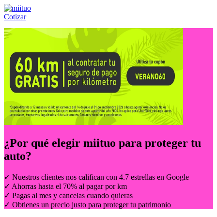
Cotizar
Llámanos al:
(55) 84-21-05-00
ó
800-953-00-59
¿Por qué elegir
miituo
para proteger tu
auto?
✓ Nuestros clientes nos califican con 4.7 estrellas en Google
✓ Ahorras hasta el 70% al pagar por km
✓ Pagas al mes y cancelas cuando quieras
✓ Obtienes un precio justo para proteger tu patrimonio