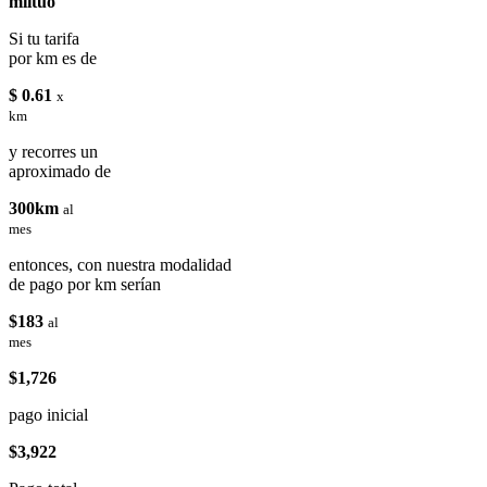
miituo
Si tu tarifa
por km es de
$ 0.61
x
km
y recorres un
aproximado de
300km
al
mes
entonces, con nuestra modalidad
de pago por km serían
$183
al
mes
$1,726
pago inicial
$3,922