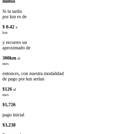
miituo
Si tu tarifa
por km es de
$ 0.42
x
km
y recorres un
aproximado de
300km
al
mes
entonces, con nuestra modalidad
de pago por km serían
$126
al
mes
$1,726
pago inicial
$3,238