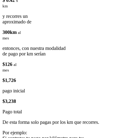
$ 0.42
x
km
y recorres un
aproximado de
300km
al
mes
entonces, con nuestra modalidad
de pago por km serían
$126
al
mes
$1,726
pago inicial
$3,238
Pago total
De esta forma solo pagas por los km que recorres.
Por ejemplo: