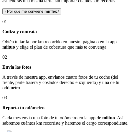
así tendrás una misma tarifa sin importar cuántos km recorras.
¿Por qué me conviene
miiflex
?
01
Cotiza y contrata
Obtén tu tarifa por km recorrido en nuestra página o en la app
miituo
y elige el plan de cobertura que más te convenga.
02
Envía las fotos
A través de nuestra app, envíanos cuatro fotos de tu coche (del
frente, parte trasera y costados derecho e izquierdo) y una de tu
odómetro.
03
Reporta tu odómetro
Cada mes envía una foto de tu odómetro en la app de
miituo
. Así
sabremos cuántos km recorriste y haremos el cargo correspondiente.