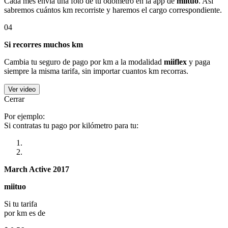
Cada mes envía una foto de tu odómetro en la app de
miituo
. Así
sabremos cuántos km recorriste y haremos el cargo correspondiente.
04
Si recorres muchos km
Cambia tu seguro de pago por km a la modalidad
miiflex
y paga
siempre la misma tarifa, sin importar cuantos km recorras.
Ver video
Cerrar
Por ejemplo:
Si contratas tu pago por kilómetro para tu:
March Active 2017
miituo
Si tu tarifa
por km es de