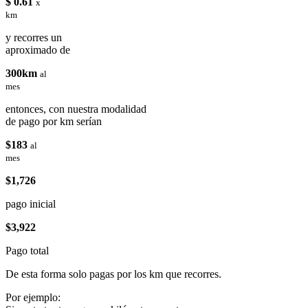
$ 0.61
x
km
y recorres un
aproximado de
300km
al
mes
entonces, con nuestra modalidad
de pago por km serían
$183
al
mes
$1,726
pago inicial
$3,922
Pago total
De esta forma solo pagas por los km que recorres.
Por ejemplo: