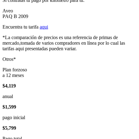
Si contratas tu pago por kilómetro para tu:
Aveo
PAQ B 2009
Encuentra tu tarifa
aqui
*La comparación de precios es una referencia de primas de
mercado,tomada de varios compradores en línea por lo cual las
tarifas aqui presentadas pueden variar.
Otros*
Plan forzoso
a 12 meses
$4,119
anual
$1,599
pago inicial
$5,799
Pago total