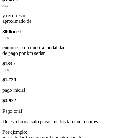
km
y recorres un
aproximado de
300km
al
mes
entonces, con nuestra modalidad
de pago por km serían
$183
al
mes
$1,726
pago inicial
$3,922
Pago total
De esta forma solo pagas por los km que recorres.
Por ejemplo:
Si contratas tu pago por kilómetro para tu: