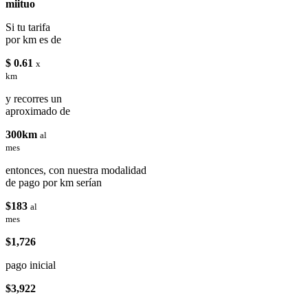
miituo
Si tu tarifa
por km es de
$ 0.61
x
km
y recorres un
aproximado de
300km
al
mes
entonces, con nuestra modalidad
de pago por km serían
$183
al
mes
$1,726
pago inicial
$3,922