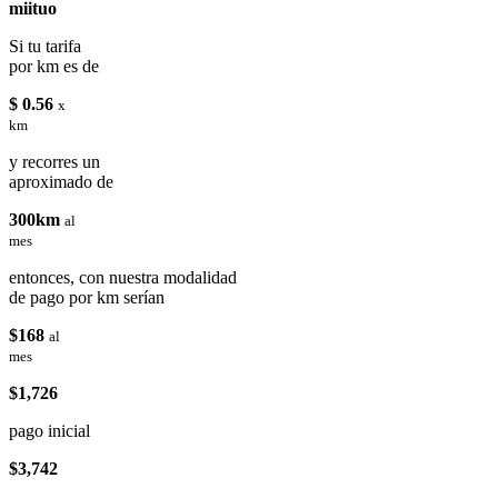
miituo
Si tu tarifa
por km es de
$ 0.56
x
km
y recorres un
aproximado de
300km
al
mes
entonces, con nuestra modalidad
de pago por km serían
$168
al
mes
$1,726
pago inicial
$3,742