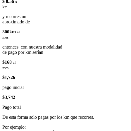
$ 0.56
x
km
y recorres un
aproximado de
300km
al
mes
entonces, con nuestra modalidad
de pago por km serían
$168
al
mes
$1,726
pago inicial
$3,742
Pago total
De esta forma solo pagas por los km que recorres.
Por ejemplo: