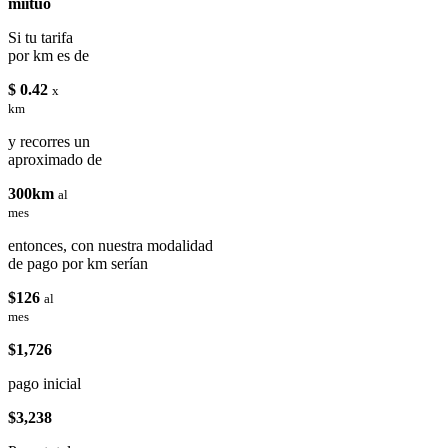
miituo
Si tu tarifa
por km es de
$ 0.42
x
km
y recorres un
aproximado de
300km
al
mes
entonces, con nuestra modalidad
de pago por km serían
$126
al
mes
$1,726
pago inicial
$3,238