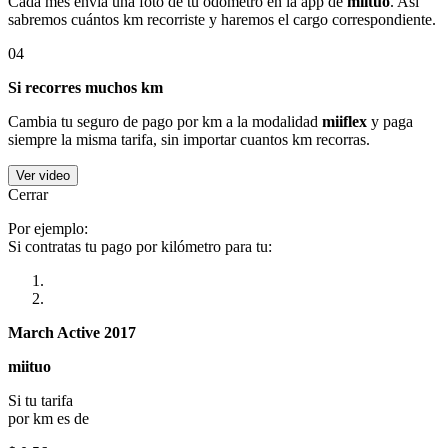
Cada mes envía una foto de tu odómetro en la app de
miituo
. Así
sabremos cuántos km recorriste y haremos el cargo correspondiente.
04
Si recorres muchos km
Cambia tu seguro de pago por km a la modalidad
miiflex
y paga
siempre la misma tarifa, sin importar cuantos km recorras.
Ver video
Cerrar
Por ejemplo:
Si contratas tu pago por kilómetro para tu:
March Active 2017
miituo
Si tu tarifa
por km es de