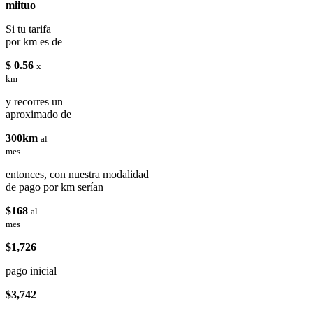
miituo
Si tu tarifa
por km es de
$ 0.56
x
km
y recorres un
aproximado de
300km
al
mes
entonces, con nuestra modalidad
de pago por km serían
$168
al
mes
$1,726
pago inicial
$3,742