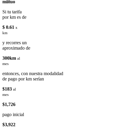
miituo
Si tu tarifa
por km es de
$ 0.61
x
km
y recorres un
aproximado de
300km
al
mes
entonces, con nuestra modalidad
de pago por km serían
$183
al
mes
$1,726
pago inicial
$3,922