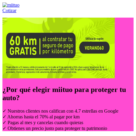
Cotizar
Llámanos al:
(55) 84-21-05-00
ó
800-953-00-59
¿Por qué elegir
miituo
para proteger tu
auto?
✓ Nuestros clientes nos califican con 4.7 estrellas en Google
✓ Ahorras hasta el 70% al pagar por km
✓ Pagas al mes y cancelas cuando quieras
✓ Obtienes un precio justo para proteger tu patrimonio