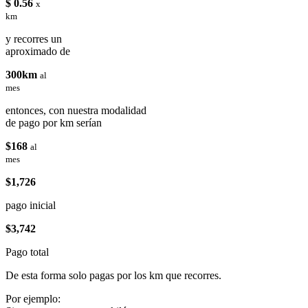
$ 0.56
x
km
y recorres un
aproximado de
300km
al
mes
entonces, con nuestra modalidad
de pago por km serían
$168
al
mes
$1,726
pago inicial
$3,742
Pago total
De esta forma solo pagas por los km que recorres.
Por ejemplo: