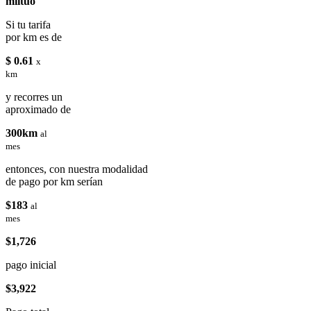
miituo
Si tu tarifa
por km es de
$ 0.61
x
km
y recorres un
aproximado de
300km
al
mes
entonces, con nuestra modalidad
de pago por km serían
$183
al
mes
$1,726
pago inicial
$3,922