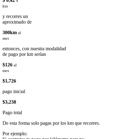
$ 0.42
x
km
y recorres un
aproximado de
300km
al
mes
entonces, con nuestra modalidad
de pago por km serían
$126
al
mes
$1,726
pago inicial
$3,238
Pago total
De esta forma solo pagas por los km que recorres.
Por ejemplo: