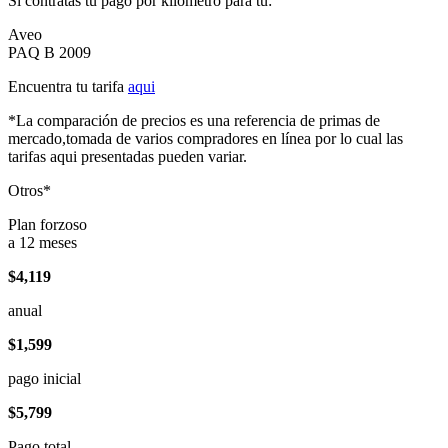
Si contratas tu pago por kilómetro para tu:
Aveo
PAQ B 2009
Encuentra tu tarifa
aqui
*La comparación de precios es una referencia de primas de
mercado,tomada de varios compradores en línea por lo cual las
tarifas aqui presentadas pueden variar.
Otros*
Plan forzoso
a 12 meses
$4,119
anual
$1,599
pago inicial
$5,799
Pago total