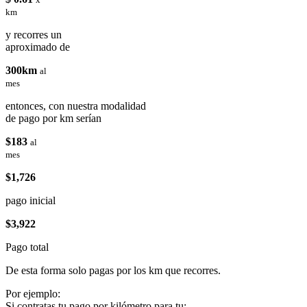
km
y recorres un
aproximado de
300km
al
mes
entonces, con nuestra modalidad
de pago por km serían
$183
al
mes
$1,726
pago inicial
$3,922
Pago total
De esta forma solo pagas por los km que recorres.
Por ejemplo:
Si contratas tu pago por kilómetro para tu: