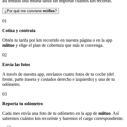
así tendrás una misma tarifa sin importar cuántos km recorras.
¿Por qué me conviene
miiflex
?
01
Cotiza y contrata
Obtén tu tarifa por km recorrido en nuestra página o en la app
miituo
y elige el plan de cobertura que más te convenga.
02
Envía las fotos
A través de nuestra app, envíanos cuatro fotos de tu coche (del
frente, parte trasera y costados derecho e izquierdo) y una de tu
odómetro.
03
Reporta tu odómetro
Cada mes envía una foto de tu odómetro en la app de
miituo
. Así
sabremos cuántos km recorriste y haremos el cargo correspondiente.