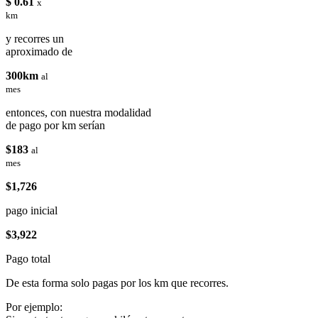
$ 0.61
x
km
y recorres un
aproximado de
300km
al
mes
entonces, con nuestra modalidad
de pago por km serían
$183
al
mes
$1,726
pago inicial
$3,922
Pago total
De esta forma solo pagas por los km que recorres.
Por ejemplo: