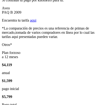
Si contratas tu pago por kilómetro para tu:
Aveo
PAQ B 2009
Encuentra tu tarifa
aqui
*La comparación de precios es una referencia de primas de
mercado,tomada de varios compradores en línea por lo cual las
tarifas aqui presentadas pueden variar.
Otros*
Plan forzoso
a 12 meses
$4,119
anual
$1,599
pago inicial
$5,799
Pago total