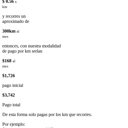
$ 0.56
x
km
y recorres un
aproximado de
300km
al
mes
entonces, con nuestra modalidad
de pago por km serían
$168
al
mes
$1,726
pago inicial
$3,742
Pago total
De esta forma solo pagas por los km que recorres.
Por ejemplo: