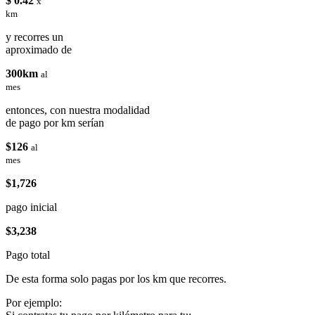
$ 0.42
x
km
y recorres un
aproximado de
300km
al
mes
entonces, con nuestra modalidad
de pago por km serían
$126
al
mes
$1,726
pago inicial
$3,238
Pago total
De esta forma solo pagas por los km que recorres.
Por ejemplo: