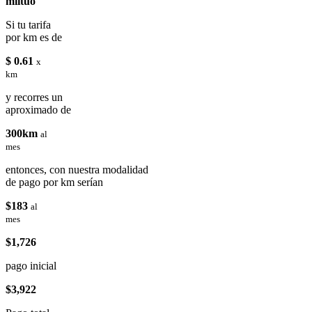
miituo
Si tu tarifa
por km es de
$ 0.61
x
km
y recorres un
aproximado de
300km
al
mes
entonces, con nuestra modalidad
de pago por km serían
$183
al
mes
$1,726
pago inicial
$3,922