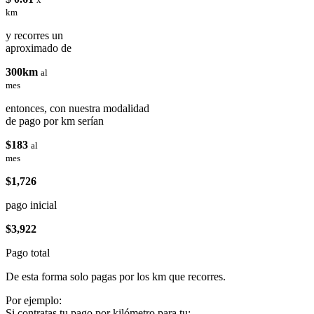
km
y recorres un
aproximado de
300km
al
mes
entonces, con nuestra modalidad
de pago por km serían
$183
al
mes
$1,726
pago inicial
$3,922
Pago total
De esta forma solo pagas por los km que recorres.
Por ejemplo:
Si contratas tu pago por kilómetro para tu: