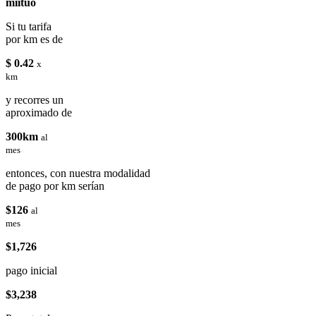
miituo
Si tu tarifa
por km es de
$ 0.42
x
km
y recorres un
aproximado de
300km
al
mes
entonces, con nuestra modalidad
de pago por km serían
$126
al
mes
$1,726
pago inicial
$3,238