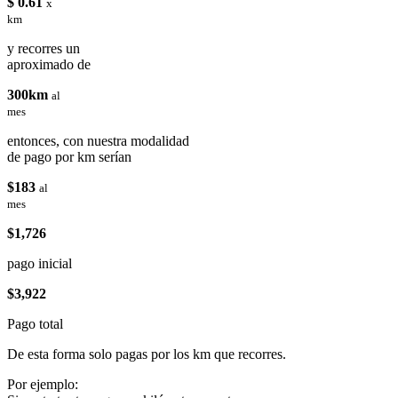
$ 0.61
x
km
y recorres un
aproximado de
300km
al
mes
entonces, con nuestra modalidad
de pago por km serían
$183
al
mes
$1,726
pago inicial
$3,922
Pago total
De esta forma solo pagas por los km que recorres.
Por ejemplo: