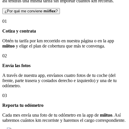
así tendrás una misma tarifa sin importar cuántos km recorras.
¿Por qué me conviene
miiflex
?
01
Cotiza y contrata
Obtén tu tarifa por km recorrido en nuestra página o en la app
miituo
y elige el plan de cobertura que más te convenga.
02
Envía las fotos
A través de nuestra app, envíanos cuatro fotos de tu coche (del
frente, parte trasera y costados derecho e izquierdo) y una de tu
odómetro.
03
Reporta tu odómetro
Cada mes envía una foto de tu odómetro en la app de
miituo
. Así
sabremos cuántos km recorriste y haremos el cargo correspondiente.