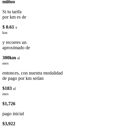
miituo
Si tu tarifa
por km es de
$ 0.61
x
km
y recorres un
aproximado de
300km
al
mes
entonces, con nuestra modalidad
de pago por km serían
$183
al
mes
$1,726
pago inicial
$3,922