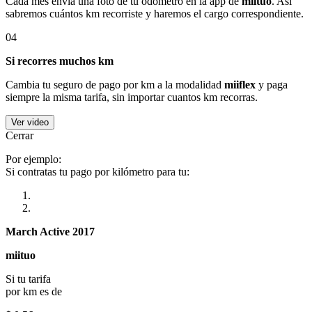
Cada mes envía una foto de tu odómetro en la app de
miituo
. Así
sabremos cuántos km recorriste y haremos el cargo correspondiente.
04
Si recorres muchos km
Cambia tu seguro de pago por km a la modalidad
miiflex
y paga
siempre la misma tarifa, sin importar cuantos km recorras.
Ver video
Cerrar
Por ejemplo:
Si contratas tu pago por kilómetro para tu:
March Active 2017
miituo
Si tu tarifa
por km es de