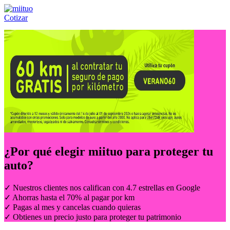
Cotizar
Llámanos al:
(55) 84-21-05-00
ó
800-953-00-59
¿Por qué elegir
miituo
para proteger tu
auto?
✓ Nuestros clientes nos califican con 4.7 estrellas en Google
✓ Ahorras hasta el 70% al pagar por km
✓ Pagas al mes y cancelas cuando quieras
✓ Obtienes un precio justo para proteger tu patrimonio