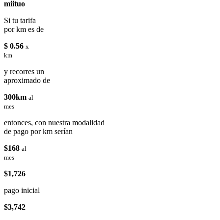
miituo
Si tu tarifa
por km es de
$ 0.56
x
km
y recorres un
aproximado de
300km
al
mes
entonces, con nuestra modalidad
de pago por km serían
$168
al
mes
$1,726
pago inicial
$3,742