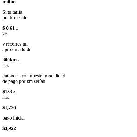
miituo
Si tu tarifa
por km es de
$ 0.61
x
km
y recorres un
aproximado de
300km
al
mes
entonces, con nuestra modalidad
de pago por km serían
$183
al
mes
$1,726
pago inicial
$3,922