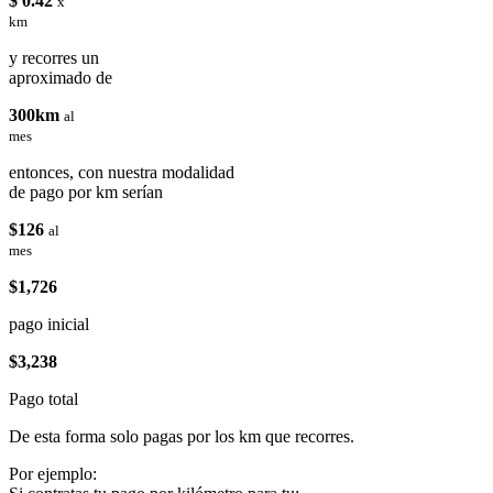
$ 0.42
x
km
y recorres un
aproximado de
300km
al
mes
entonces, con nuestra modalidad
de pago por km serían
$126
al
mes
$1,726
pago inicial
$3,238
Pago total
De esta forma solo pagas por los km que recorres.
Por ejemplo: