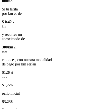
miituo
Si tu tarifa
por km es de
$ 0.42
x
km
y recorres un
aproximado de
300km
al
mes
entonces, con nuestra modalidad
de pago por km serían
$126
al
mes
$1,726
pago inicial
$3,238