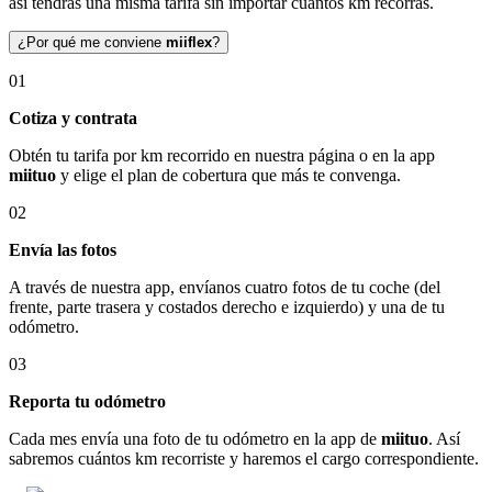
así tendrás una misma tarifa sin importar cuántos km recorras.
¿Por qué me conviene
miiflex
?
01
Cotiza y contrata
Obtén tu tarifa por km recorrido en nuestra página o en la app
miituo
y elige el plan de cobertura que más te convenga.
02
Envía las fotos
A través de nuestra app, envíanos cuatro fotos de tu coche (del
frente, parte trasera y costados derecho e izquierdo) y una de tu
odómetro.
03
Reporta tu odómetro
Cada mes envía una foto de tu odómetro en la app de
miituo
. Así
sabremos cuántos km recorriste y haremos el cargo correspondiente.