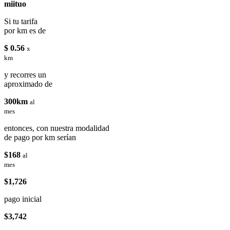
miituo
Si tu tarifa
por km es de
$ 0.56
x
km
y recorres un
aproximado de
300km
al
mes
entonces, con nuestra modalidad
de pago por km serían
$168
al
mes
$1,726
pago inicial
$3,742