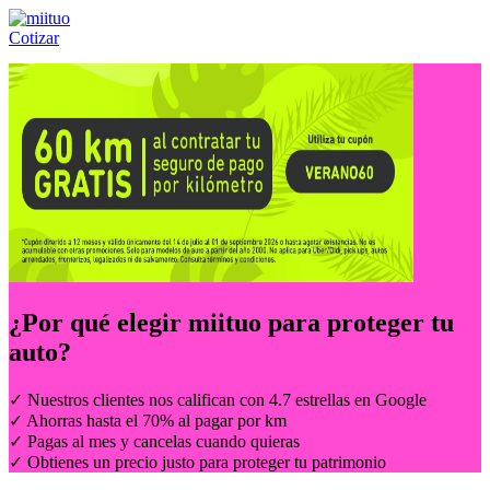
Cotizar
Llámanos al:
(55) 84-21-05-00
ó
800-953-00-59
¿Por qué elegir
miituo
para proteger tu
auto?
✓ Nuestros clientes nos califican con 4.7 estrellas en Google
✓ Ahorras hasta el 70% al pagar por km
✓ Pagas al mes y cancelas cuando quieras
✓ Obtienes un precio justo para proteger tu patrimonio