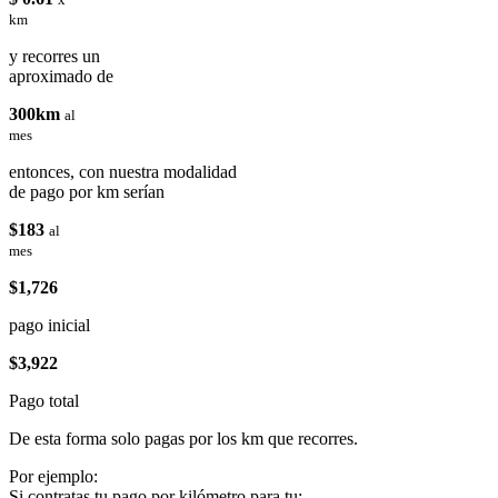
km
y recorres un
aproximado de
300km
al
mes
entonces, con nuestra modalidad
de pago por km serían
$183
al
mes
$1,726
pago inicial
$3,922
Pago total
De esta forma solo pagas por los km que recorres.
Por ejemplo:
Si contratas tu pago por kilómetro para tu: