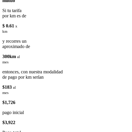
miituo
Si tu tarifa
por km es de
$ 0.61
x
km
y recorres un
aproximado de
300km
al
mes
entonces, con nuestra modalidad
de pago por km serían
$183
al
mes
$1,726
pago inicial
$3,922