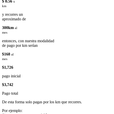
$ 0.56
x
km
y recorres un
aproximado de
300km
al
mes
entonces, con nuestra modalidad
de pago por km serían
$168
al
mes
$1,726
pago inicial
$3,742
Pago total
De esta forma solo pagas por los km que recorres.
Por ejemplo: