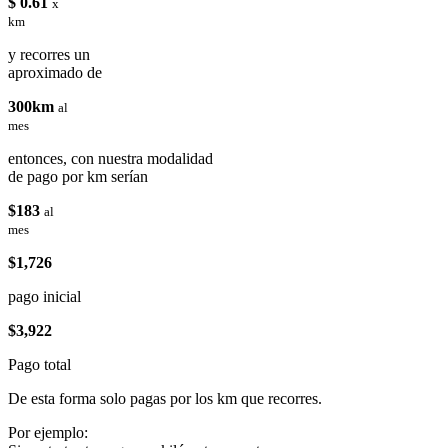
$ 0.61
x
km
y recorres un
aproximado de
300km
al
mes
entonces, con nuestra modalidad
de pago por km serían
$183
al
mes
$1,726
pago inicial
$3,922
Pago total
De esta forma solo pagas por los km que recorres.
Por ejemplo: