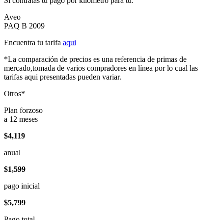
Si contratas tu pago por kilómetro para tu:
Aveo
PAQ B 2009
Encuentra tu tarifa
aqui
*La comparación de precios es una referencia de primas de
mercado,tomada de varios compradores en línea por lo cual las
tarifas aqui presentadas pueden variar.
Otros*
Plan forzoso
a 12 meses
$4,119
anual
$1,599
pago inicial
$5,799
Pago total