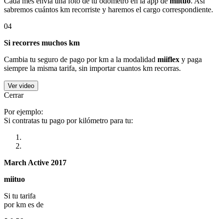
Cada mes envía una foto de tu odómetro en la app de
miituo
. Así
sabremos cuántos km recorriste y haremos el cargo correspondiente.
04
Si recorres muchos km
Cambia tu seguro de pago por km a la modalidad
miiflex
y paga
siempre la misma tarifa, sin importar cuantos km recorras.
Ver video
Cerrar
Por ejemplo:
Si contratas tu pago por kilómetro para tu:
March Active 2017
miituo
Si tu tarifa
por km es de