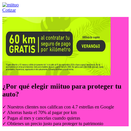
Cotizar
Llámanos al:
(55) 84-21-05-00
ó
800-953-00-59
¿Por qué elegir
miituo
para proteger tu
auto?
✓ Nuestros clientes nos califican con 4.7 estrellas en Google
✓ Ahorras hasta el 70% al pagar por km
✓ Pagas al mes y cancelas cuando quieras
✓ Obtienes un precio justo para proteger tu patrimonio