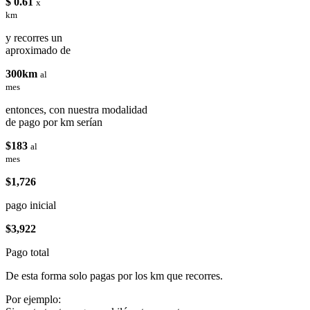
$ 0.61
x
km
y recorres un
aproximado de
300km
al
mes
entonces, con nuestra modalidad
de pago por km serían
$183
al
mes
$1,726
pago inicial
$3,922
Pago total
De esta forma solo pagas por los km que recorres.
Por ejemplo: