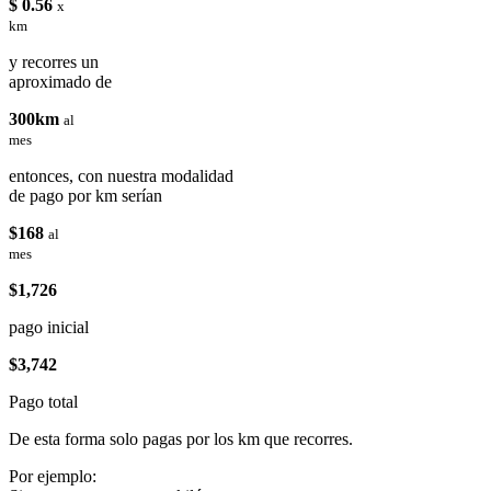
$ 0.56
x
km
y recorres un
aproximado de
300km
al
mes
entonces, con nuestra modalidad
de pago por km serían
$168
al
mes
$1,726
pago inicial
$3,742
Pago total
De esta forma solo pagas por los km que recorres.
Por ejemplo: