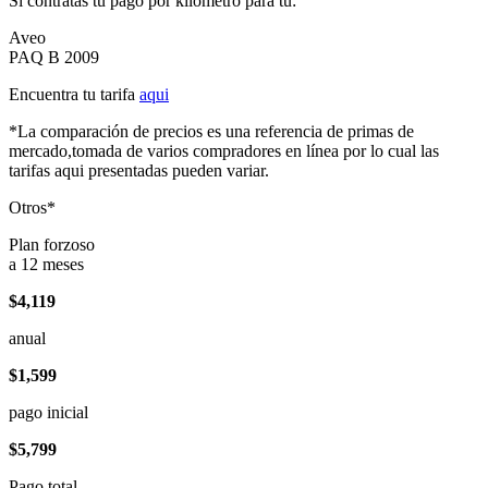
Si contratas tu pago por kilómetro para tu:
Aveo
PAQ B 2009
Encuentra tu tarifa
aqui
*La comparación de precios es una referencia de primas de
mercado,tomada de varios compradores en línea por lo cual las
tarifas aqui presentadas pueden variar.
Otros*
Plan forzoso
a 12 meses
$4,119
anual
$1,599
pago inicial
$5,799
Pago total