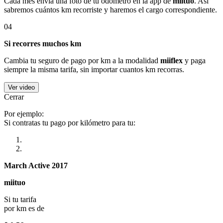
Cada mes envía una foto de tu odómetro en la app de
miituo
. Así
sabremos cuántos km recorriste y haremos el cargo correspondiente.
04
Si recorres muchos km
Cambia tu seguro de pago por km a la modalidad
miiflex
y paga
siempre la misma tarifa, sin importar cuantos km recorras.
Ver video
Cerrar
Por ejemplo:
Si contratas tu pago por kilómetro para tu:
March Active 2017
miituo
Si tu tarifa
por km es de