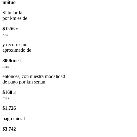
miituo
Si tu tarifa
por km es de
$ 0.56
x
km
y recorres un
aproximado de
300km
al
mes
entonces, con nuestra modalidad
de pago por km serían
$168
al
mes
$1,726
pago inicial
$3,742