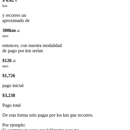
$ 0.42
x
km
y recorres un
aproximado de
300km
al
mes
entonces, con nuestra modalidad
de pago por km serían
$126
al
mes
$1,726
pago inicial
$3,238
Pago total
De esta forma solo pagas por los km que recorres.
Por ejemplo: