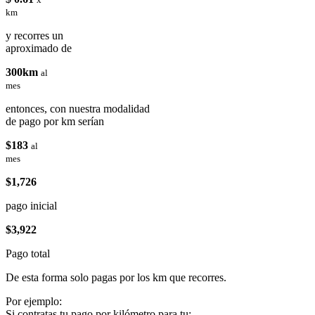
km
y recorres un
aproximado de
300km
al
mes
entonces, con nuestra modalidad
de pago por km serían
$183
al
mes
$1,726
pago inicial
$3,922
Pago total
De esta forma solo pagas por los km que recorres.
Por ejemplo:
Si contratas tu pago por kilómetro para tu: