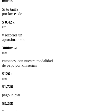
miituo
Si tu tarifa
por km es de
$ 0.42
x
km
y recorres un
aproximado de
300km
al
mes
entonces, con nuestra modalidad
de pago por km serían
$126
al
mes
$1,726
pago inicial
$3,238