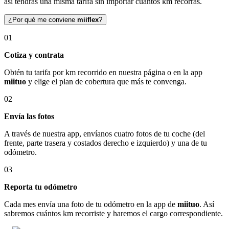
así tendrás una misma tarifa sin importar cuántos km recorras.
¿Por qué me conviene
miiflex
?
01
Cotiza y contrata
Obtén tu tarifa por km recorrido en nuestra página o en la app
miituo
y elige el plan de cobertura que más te convenga.
02
Envía las fotos
A través de nuestra app, envíanos cuatro fotos de tu coche (del
frente, parte trasera y costados derecho e izquierdo) y una de tu
odómetro.
03
Reporta tu odómetro
Cada mes envía una foto de tu odómetro en la app de
miituo
. Así
sabremos cuántos km recorriste y haremos el cargo correspondiente.