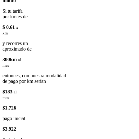
miituo
Si tu tarifa
por km es de
$ 0.61
x
km
y recorres un
aproximado de
300km
al
mes
entonces, con nuestra modalidad
de pago por km serían
$183
al
mes
$1,726
pago inicial
$3,922