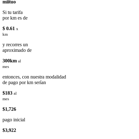
miituo
Si tu tarifa
por km es de
$ 0.61
x
km
y recorres un
aproximado de
300km
al
mes
entonces, con nuestra modalidad
de pago por km serían
$183
al
mes
$1,726
pago inicial
$3,922