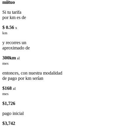
miituo
Si tu tarifa
por km es de
$ 0.56
x
km
y recorres un
aproximado de
300km
al
mes
entonces, con nuestra modalidad
de pago por km serían
$168
al
mes
$1,726
pago inicial
$3,742