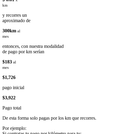
km
y recorres un
aproximado de
300km
al
mes
entonces, con nuestra modalidad
de pago por km serían
$183
al
mes
$1,726
pago inicial
$3,922
Pago total
De esta forma solo pagas por los km que recorres.
Por ejemplo:
Si contratas tu pago por kilómetro para tu: