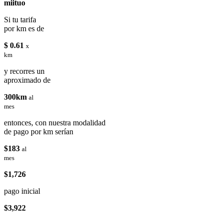
miituo
Si tu tarifa
por km es de
$ 0.61
x
km
y recorres un
aproximado de
300km
al
mes
entonces, con nuestra modalidad
de pago por km serían
$183
al
mes
$1,726
pago inicial
$3,922