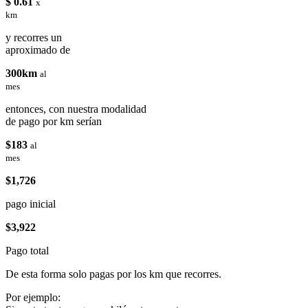
$ 0.61
x
km
y recorres un
aproximado de
300km
al
mes
entonces, con nuestra modalidad
de pago por km serían
$183
al
mes
$1,726
pago inicial
$3,922
Pago total
De esta forma solo pagas por los km que recorres.
Por ejemplo: