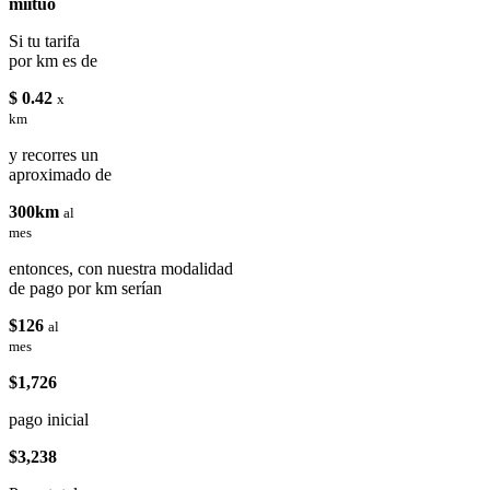
miituo
Si tu tarifa
por km es de
$ 0.42
x
km
y recorres un
aproximado de
300km
al
mes
entonces, con nuestra modalidad
de pago por km serían
$126
al
mes
$1,726
pago inicial
$3,238