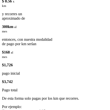
$ 0.56
x
km
y recorres un
aproximado de
300km
al
mes
entonces, con nuestra modalidad
de pago por km serían
$168
al
mes
$1,726
pago inicial
$3,742
Pago total
De esta forma solo pagas por los km que recorres.
Por ejemplo: