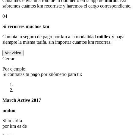
Cada mes envía una foto de tu odómetro en la app de
miituo
. Así
sabremos cuántos km recorriste y haremos el cargo correspondiente.
04
Si recorres muchos km
Cambia tu seguro de pago por km a la modalidad
miiflex
y paga
siempre la misma tarifa, sin importar cuantos km recorras.
Ver video
Cerrar
Por ejemplo:
Si contratas tu pago por kilómetro para tu:
March Active 2017
miituo
Si tu tarifa
por km es de