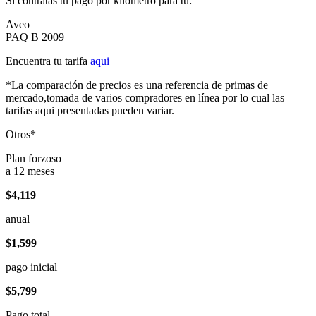
Si contratas tu pago por kilómetro para tu:
Aveo
PAQ B 2009
Encuentra tu tarifa
aqui
*La comparación de precios es una referencia de primas de
mercado,tomada de varios compradores en línea por lo cual las
tarifas aqui presentadas pueden variar.
Otros*
Plan forzoso
a 12 meses
$4,119
anual
$1,599
pago inicial
$5,799
Pago total