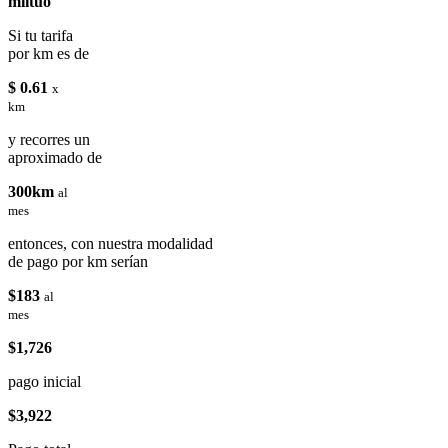
miituo
Si tu tarifa
por km es de
$ 0.61
x
km
y recorres un
aproximado de
300km
al
mes
entonces, con nuestra modalidad
de pago por km serían
$183
al
mes
$1,726
pago inicial
$3,922