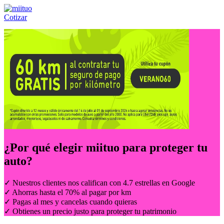
Cotizar
Llámanos al:
(55) 84-21-05-00
ó
800-953-00-59
¿Por qué elegir
miituo
para proteger tu
auto?
✓ Nuestros clientes nos califican con 4.7 estrellas en Google
✓ Ahorras hasta el 70% al pagar por km
✓ Pagas al mes y cancelas cuando quieras
✓ Obtienes un precio justo para proteger tu patrimonio