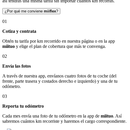
así tendrás una misma tarifa sin importar cuántos km recorras.
¿Por qué me conviene
miiflex
?
01
Cotiza y contrata
Obtén tu tarifa por km recorrido en nuestra página o en la app
miituo
y elige el plan de cobertura que más te convenga.
02
Envía las fotos
A través de nuestra app, envíanos cuatro fotos de tu coche (del
frente, parte trasera y costados derecho e izquierdo) y una de tu
odómetro.
03
Reporta tu odómetro
Cada mes envía una foto de tu odómetro en la app de
miituo
. Así
sabremos cuántos km recorriste y haremos el cargo correspondiente.