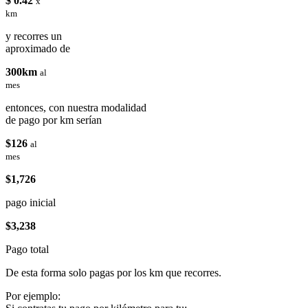
$ 0.42
x
km
y recorres un
aproximado de
300km
al
mes
entonces, con nuestra modalidad
de pago por km serían
$126
al
mes
$1,726
pago inicial
$3,238
Pago total
De esta forma solo pagas por los km que recorres.
Por ejemplo: