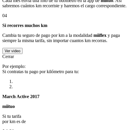
Cada mes envía una foto de tu odómetro en la app de
miituo
. Así
sabremos cuántos km recorriste y haremos el cargo correspondiente.
04
Si recorres muchos km
Cambia tu seguro de pago por km a la modalidad
miiflex
y paga
siempre la misma tarifa, sin importar cuantos km recorras.
Ver video
Cerrar
Por ejemplo:
Si contratas tu pago por kilómetro para tu:
March Active 2017
miituo
Si tu tarifa
por km es de