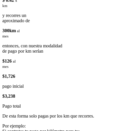
$ 0.42
x
km
y recorres un
aproximado de
300km
al
mes
entonces, con nuestra modalidad
de pago por km serían
$126
al
mes
$1,726
pago inicial
$3,238
Pago total
De esta forma solo pagas por los km que recorres.
Por ejemplo: