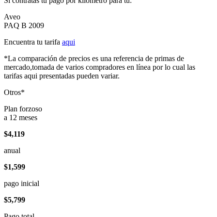
Si contratas tu pago por kilómetro para tu:
Aveo
PAQ B 2009
Encuentra tu tarifa
aqui
*La comparación de precios es una referencia de primas de
mercado,tomada de varios compradores en línea por lo cual las
tarifas aqui presentadas pueden variar.
Otros*
Plan forzoso
a 12 meses
$4,119
anual
$1,599
pago inicial
$5,799
Pago total