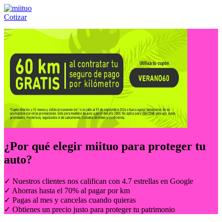
Cotizar
Llámanos al:
(55) 84-21-05-00
ó
800-953-00-59
¿Por qué elegir
miituo
para proteger tu
auto?
✓ Nuestros clientes nos califican con 4.7 estrellas en Google
✓ Ahorras hasta el 70% al pagar por km
✓ Pagas al mes y cancelas cuando quieras
✓ Obtienes un precio justo para proteger tu patrimonio