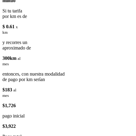
miituo
Si tu tarifa
por km es de
$ 0.61
x
km
y recorres un
aproximado de
300km
al
mes
entonces, con nuestra modalidad
de pago por km serían
$183
al
mes
$1,726
pago inicial
$3,922