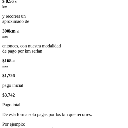
$ 0.56
x
km
y recorres un
aproximado de
300km
al
mes
entonces, con nuestra modalidad
de pago por km serían
$168
al
mes
$1,726
pago inicial
$3,742
Pago total
De esta forma solo pagas por los km que recorres.
Por ejemplo: