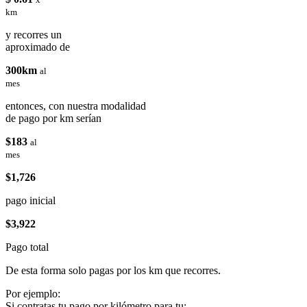
km
y recorres un
aproximado de
300km
al
mes
entonces, con nuestra modalidad
de pago por km serían
$183
al
mes
$1,726
pago inicial
$3,922
Pago total
De esta forma solo pagas por los km que recorres.
Por ejemplo:
Si contratas tu pago por kilómetro para tu: