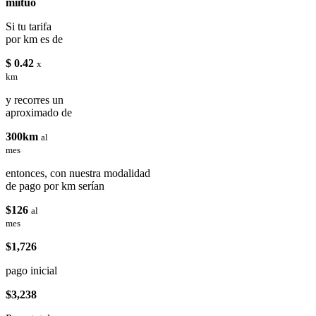
miituo
Si tu tarifa
por km es de
$ 0.42
x
km
y recorres un
aproximado de
300km
al
mes
entonces, con nuestra modalidad
de pago por km serían
$126
al
mes
$1,726
pago inicial
$3,238