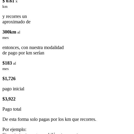
$ 0.61
x
km
y recorres un
aproximado de
300km
al
mes
entonces, con nuestra modalidad
de pago por km serían
$183
al
mes
$1,726
pago inicial
$3,922
Pago total
De esta forma solo pagas por los km que recorres.
Por ejemplo: