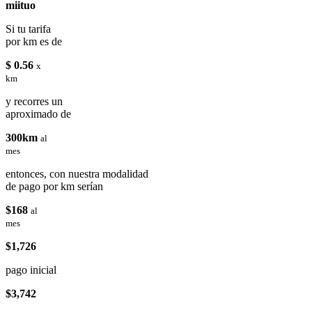
miituo
Si tu tarifa
por km es de
$ 0.56
x
km
y recorres un
aproximado de
300km
al
mes
entonces, con nuestra modalidad
de pago por km serían
$168
al
mes
$1,726
pago inicial
$3,742