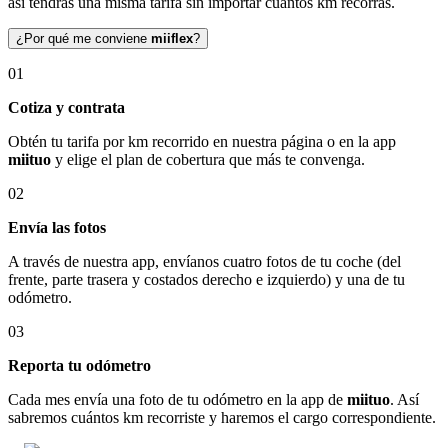
así tendrás una misma tarifa sin importar cuántos km recorras.
¿Por qué me conviene
miiflex
?
01
Cotiza y contrata
Obtén tu tarifa por km recorrido en nuestra página o en la app
miituo
y elige el plan de cobertura que más te convenga.
02
Envía las fotos
A través de nuestra app, envíanos cuatro fotos de tu coche (del
frente, parte trasera y costados derecho e izquierdo) y una de tu
odómetro.
03
Reporta tu odómetro
Cada mes envía una foto de tu odómetro en la app de
miituo
. Así
sabremos cuántos km recorriste y haremos el cargo correspondiente.