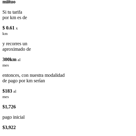
miituo
Si tu tarifa
por km es de
$ 0.61
x
km
y recorres un
aproximado de
300km
al
mes
entonces, con nuestra modalidad
de pago por km serían
$183
al
mes
$1,726
pago inicial
$3,922