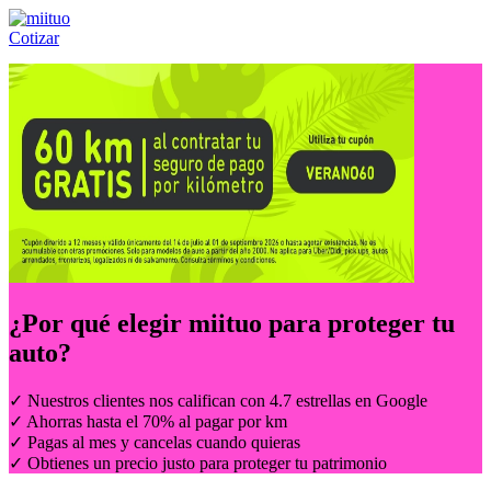
Cotizar
Llámanos al:
(55) 84-21-05-00
ó
800-953-00-59
¿Por qué elegir
miituo
para proteger tu
auto?
✓ Nuestros clientes nos califican con 4.7 estrellas en Google
✓ Ahorras hasta el 70% al pagar por km
✓ Pagas al mes y cancelas cuando quieras
✓ Obtienes un precio justo para proteger tu patrimonio