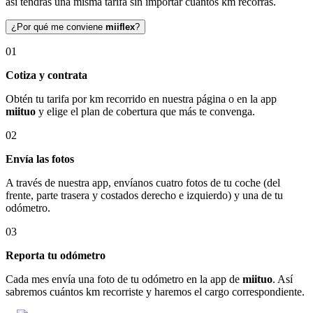
así tendrás una misma tarifa sin importar cuántos km recorras.
¿Por qué me conviene
miiflex
?
01
Cotiza y contrata
Obtén tu tarifa por km recorrido en nuestra página o en la app
miituo
y elige el plan de cobertura que más te convenga.
02
Envía las fotos
A través de nuestra app, envíanos cuatro fotos de tu coche (del
frente, parte trasera y costados derecho e izquierdo) y una de tu
odómetro.
03
Reporta tu odómetro
Cada mes envía una foto de tu odómetro en la app de
miituo
. Así
sabremos cuántos km recorriste y haremos el cargo correspondiente.