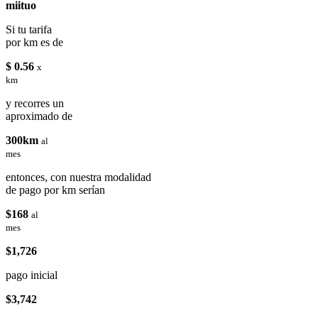
miituo
Si tu tarifa
por km es de
$ 0.56
x
km
y recorres un
aproximado de
300km
al
mes
entonces, con nuestra modalidad
de pago por km serían
$168
al
mes
$1,726
pago inicial
$3,742