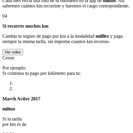
Cada mes envía una foto de tu odómetro en la app de
miituo
. Así
sabremos cuántos km recorriste y haremos el cargo correspondiente.
04
Si recorres muchos km
Cambia tu seguro de pago por km a la modalidad
miiflex
y paga
siempre la misma tarifa, sin importar cuantos km recorras.
Ver video
Cerrar
Por ejemplo:
Si contratas tu pago por kilómetro para tu:
March Active 2017
miituo
Si tu tarifa
por km es de