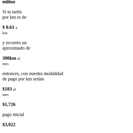
miituo
Si tu tarifa
por km es de
$ 0.61
x
km
y recorres un
aproximado de
300km
al
mes
entonces, con nuestra modalidad
de pago por km serían
$183
al
mes
$1,726
pago inicial
$3,922