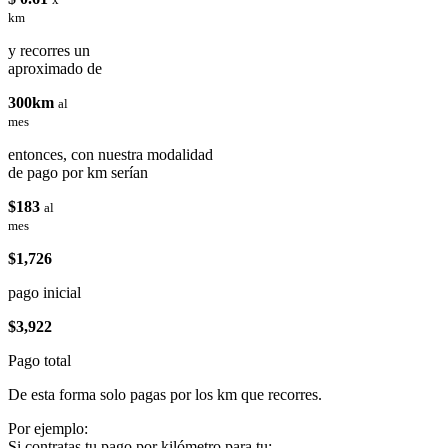
km
y recorres un
aproximado de
300km
al
mes
entonces, con nuestra modalidad
de pago por km serían
$183
al
mes
$1,726
pago inicial
$3,922
Pago total
De esta forma solo pagas por los km que recorres.
Por ejemplo:
Si contratas tu pago por kilómetro para tu: