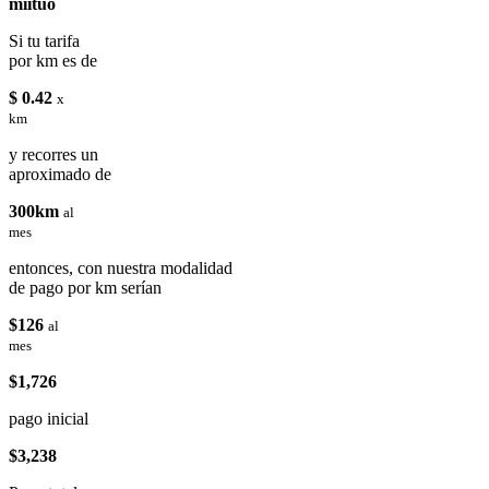
miituo
Si tu tarifa
por km es de
$ 0.42
x
km
y recorres un
aproximado de
300km
al
mes
entonces, con nuestra modalidad
de pago por km serían
$126
al
mes
$1,726
pago inicial
$3,238