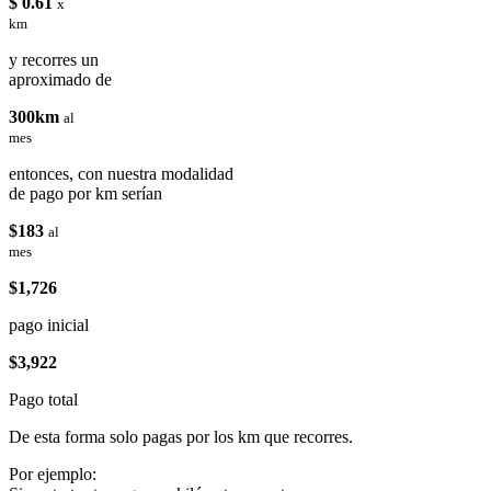
$ 0.61
x
km
y recorres un
aproximado de
300km
al
mes
entonces, con nuestra modalidad
de pago por km serían
$183
al
mes
$1,726
pago inicial
$3,922
Pago total
De esta forma solo pagas por los km que recorres.
Por ejemplo: