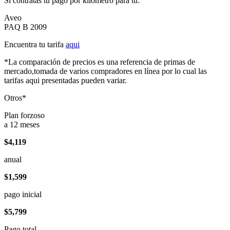
Si contratas tu pago por kilómetro para tu:
Aveo
PAQ B 2009
Encuentra tu tarifa
aqui
*La comparación de precios es una referencia de primas de
mercado,tomada de varios compradores en línea por lo cual las
tarifas aqui presentadas pueden variar.
Otros*
Plan forzoso
a 12 meses
$4,119
anual
$1,599
pago inicial
$5,799
Pago total