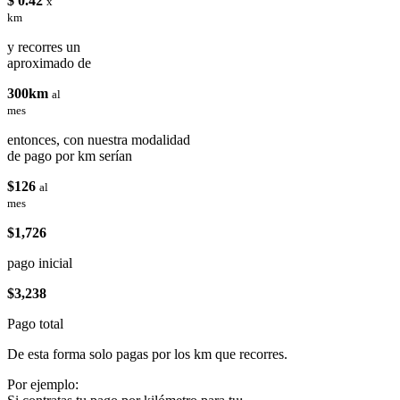
$ 0.42
x
km
y recorres un
aproximado de
300km
al
mes
entonces, con nuestra modalidad
de pago por km serían
$126
al
mes
$1,726
pago inicial
$3,238
Pago total
De esta forma solo pagas por los km que recorres.
Por ejemplo: