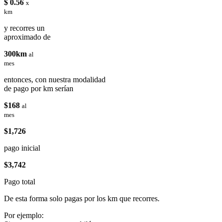
$ 0.56
x
km
y recorres un
aproximado de
300km
al
mes
entonces, con nuestra modalidad
de pago por km serían
$168
al
mes
$1,726
pago inicial
$3,742
Pago total
De esta forma solo pagas por los km que recorres.
Por ejemplo: