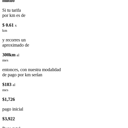
miituo
Si tu tarifa
por km es de
$ 0.61
x
km
y recorres un
aproximado de
300km
al
mes
entonces, con nuestra modalidad
de pago por km serían
$183
al
mes
$1,726
pago inicial
$3,922