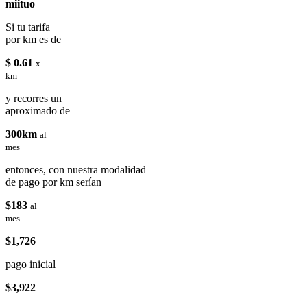
miituo
Si tu tarifa
por km es de
$ 0.61
x
km
y recorres un
aproximado de
300km
al
mes
entonces, con nuestra modalidad
de pago por km serían
$183
al
mes
$1,726
pago inicial
$3,922