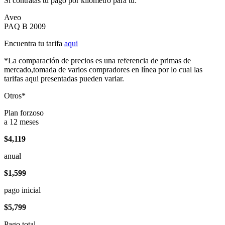
Si contratas tu pago por kilómetro para tu:
Aveo
PAQ B 2009
Encuentra tu tarifa
aqui
*La comparación de precios es una referencia de primas de
mercado,tomada de varios compradores en línea por lo cual las
tarifas aqui presentadas pueden variar.
Otros*
Plan forzoso
a 12 meses
$4,119
anual
$1,599
pago inicial
$5,799
Pago total