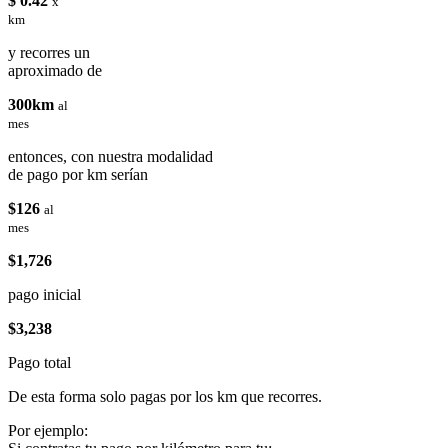
$ 0.42
x
km
y recorres un
aproximado de
300km
al
mes
entonces, con nuestra modalidad
de pago por km serían
$126
al
mes
$1,726
pago inicial
$3,238
Pago total
De esta forma solo pagas por los km que recorres.
Por ejemplo: