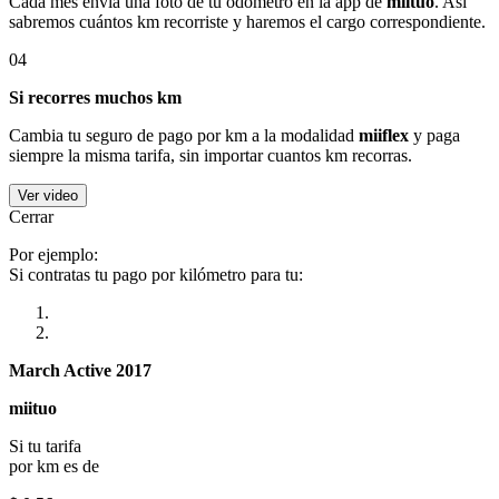
Cada mes envía una foto de tu odómetro en la app de
miituo
. Así
sabremos cuántos km recorriste y haremos el cargo correspondiente.
04
Si recorres muchos km
Cambia tu seguro de pago por km a la modalidad
miiflex
y paga
siempre la misma tarifa, sin importar cuantos km recorras.
Ver video
Cerrar
Por ejemplo:
Si contratas tu pago por kilómetro para tu:
March Active 2017
miituo
Si tu tarifa
por km es de