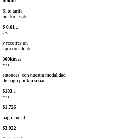
miituo
Si tu tarifa
por km es de
$ 0.61
x
km
y recorres un
aproximado de
300km
al
mes
entonces, con nuestra modalidad
de pago por km serían
$183
al
mes
$1,726
pago inicial
$3,922