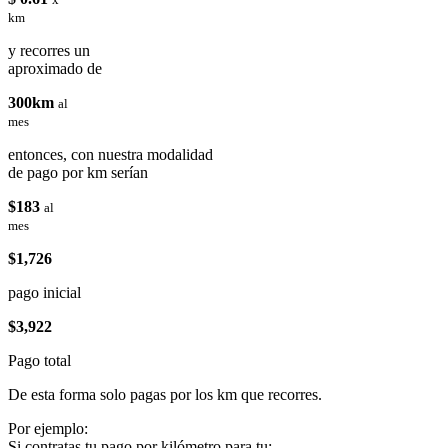
km
y recorres un
aproximado de
300km
al
mes
entonces, con nuestra modalidad
de pago por km serían
$183
al
mes
$1,726
pago inicial
$3,922
Pago total
De esta forma solo pagas por los km que recorres.
Por ejemplo:
Si contratas tu pago por kilómetro para tu: