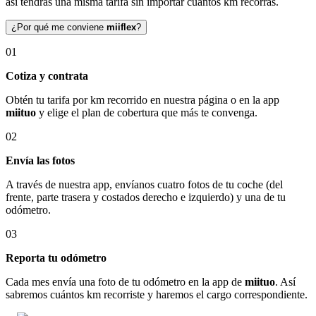
así tendrás una misma tarifa sin importar cuántos km recorras.
¿Por qué me conviene
miiflex
?
01
Cotiza y contrata
Obtén tu tarifa por km recorrido en nuestra página o en la app
miituo
y elige el plan de cobertura que más te convenga.
02
Envía las fotos
A través de nuestra app, envíanos cuatro fotos de tu coche (del
frente, parte trasera y costados derecho e izquierdo) y una de tu
odómetro.
03
Reporta tu odómetro
Cada mes envía una foto de tu odómetro en la app de
miituo
. Así
sabremos cuántos km recorriste y haremos el cargo correspondiente.