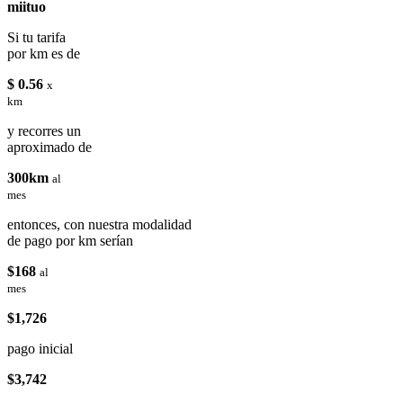
miituo
Si tu tarifa
por km es de
$ 0.56
x
km
y recorres un
aproximado de
300km
al
mes
entonces, con nuestra modalidad
de pago por km serían
$168
al
mes
$1,726
pago inicial
$3,742