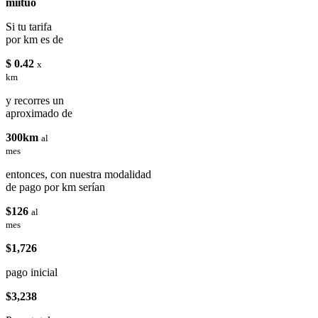
miituo
Si tu tarifa
por km es de
$ 0.42
x
km
y recorres un
aproximado de
300km
al
mes
entonces, con nuestra modalidad
de pago por km serían
$126
al
mes
$1,726
pago inicial
$3,238