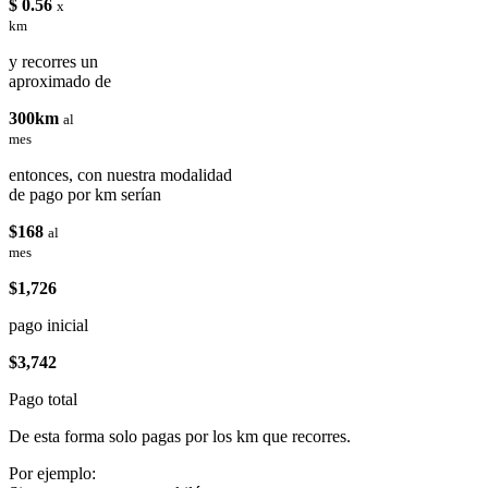
$ 0.56
x
km
y recorres un
aproximado de
300km
al
mes
entonces, con nuestra modalidad
de pago por km serían
$168
al
mes
$1,726
pago inicial
$3,742
Pago total
De esta forma solo pagas por los km que recorres.
Por ejemplo: