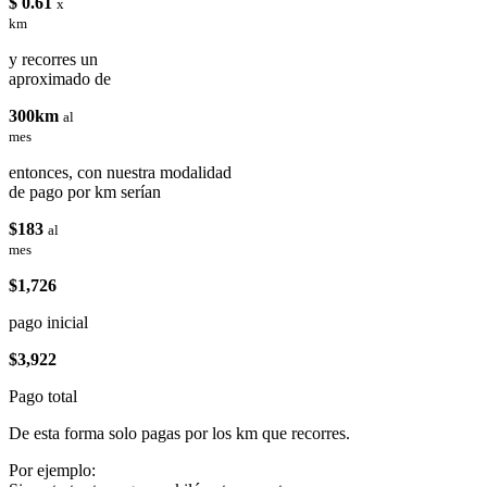
$ 0.61
x
km
y recorres un
aproximado de
300km
al
mes
entonces, con nuestra modalidad
de pago por km serían
$183
al
mes
$1,726
pago inicial
$3,922
Pago total
De esta forma solo pagas por los km que recorres.
Por ejemplo: