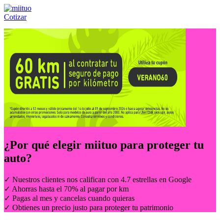
Cotizar
Llámanos al:
(55) 84-21-05-00
ó
800-953-00-59
¿Por qué elegir
miituo
para proteger tu
auto?
✓ Nuestros clientes nos califican con 4.7 estrellas en Google
✓ Ahorras hasta el 70% al pagar por km
✓ Pagas al mes y cancelas cuando quieras
✓ Obtienes un precio justo para proteger tu patrimonio