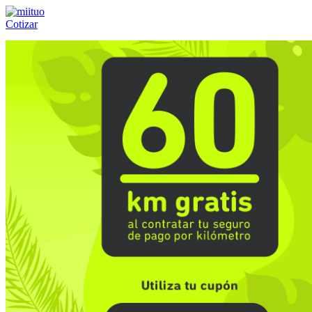
Cotizar
Llámanos al:
(55) 84-21-05-00
ó
800-953-00-59