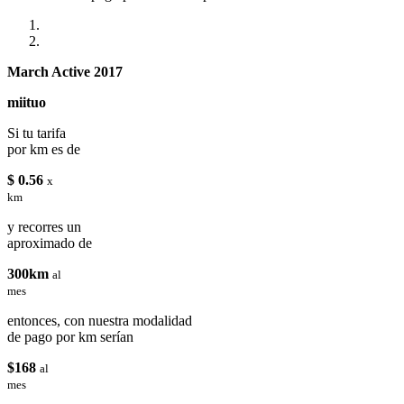
March Active 2017
miituo
Si tu tarifa
por km es de
$ 0.56
x
km
y recorres un
aproximado de
300km
al
mes
entonces, con nuestra modalidad
de pago por km serían
$168
al
mes