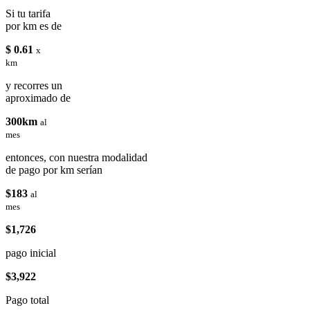
Si tu tarifa
por km es de
$ 0.61
x
km
y recorres un
aproximado de
300km
al
mes
entonces, con nuestra modalidad
de pago por km serían
$183
al
mes
$1,726
pago inicial
$3,922
Pago total