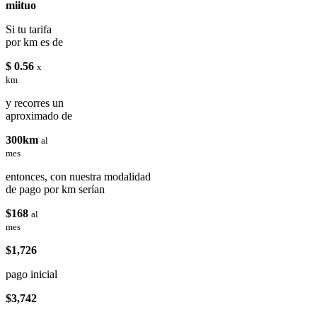
miituo
Si tu tarifa
por km es de
$ 0.56
x
km
y recorres un
aproximado de
300km
al
mes
entonces, con nuestra modalidad
de pago por km serían
$168
al
mes
$1,726
pago inicial
$3,742