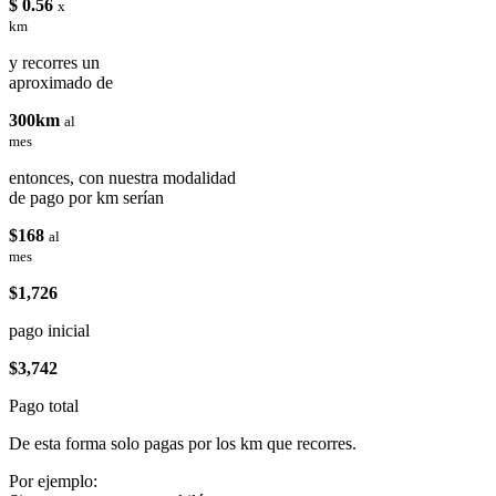
$ 0.56
x
km
y recorres un
aproximado de
300km
al
mes
entonces, con nuestra modalidad
de pago por km serían
$168
al
mes
$1,726
pago inicial
$3,742
Pago total
De esta forma solo pagas por los km que recorres.
Por ejemplo: