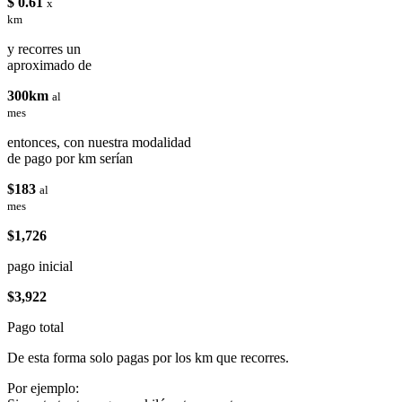
$ 0.61
x
km
y recorres un
aproximado de
300km
al
mes
entonces, con nuestra modalidad
de pago por km serían
$183
al
mes
$1,726
pago inicial
$3,922
Pago total
De esta forma solo pagas por los km que recorres.
Por ejemplo: