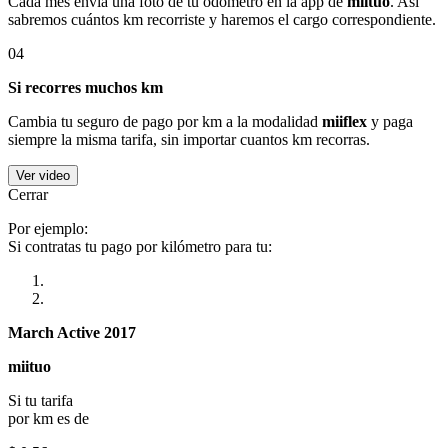
Cada mes envía una foto de tu odómetro en la app de
miituo
. Así
sabremos cuántos km recorriste y haremos el cargo correspondiente.
04
Si recorres muchos km
Cambia tu seguro de pago por km a la modalidad
miiflex
y paga
siempre la misma tarifa, sin importar cuantos km recorras.
Ver video
Cerrar
Por ejemplo:
Si contratas tu pago por kilómetro para tu:
March Active 2017
miituo
Si tu tarifa
por km es de