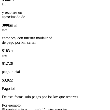
km
y recorres un
aproximado de
300km
al
mes
entonces, con nuestra modalidad
de pago por km serían
$183
al
mes
$1,726
pago inicial
$3,922
Pago total
De esta forma solo pagas por los km que recorres.
Por ejemplo:
Si contratas tu pago por kilómetro para tu: