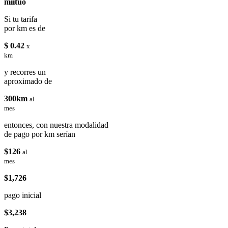
miituo
Si tu tarifa
por km es de
$ 0.42
x
km
y recorres un
aproximado de
300km
al
mes
entonces, con nuestra modalidad
de pago por km serían
$126
al
mes
$1,726
pago inicial
$3,238