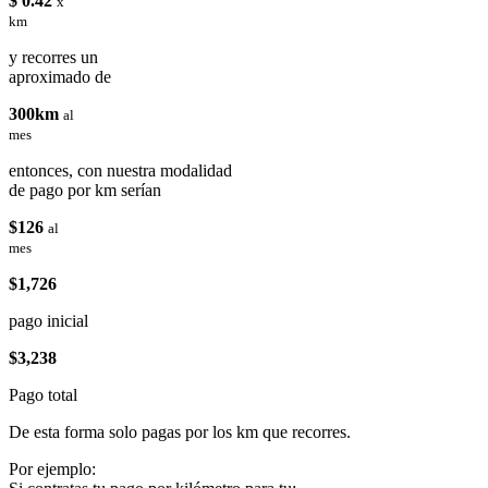
$ 0.42
x
km
y recorres un
aproximado de
300km
al
mes
entonces, con nuestra modalidad
de pago por km serían
$126
al
mes
$1,726
pago inicial
$3,238
Pago total
De esta forma solo pagas por los km que recorres.
Por ejemplo: