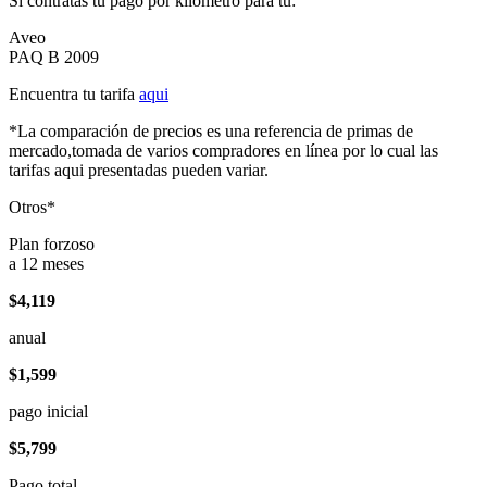
Si contratas tu pago por kilómetro para tu:
Aveo
PAQ B 2009
Encuentra tu tarifa
aqui
*La comparación de precios es una referencia de primas de
mercado,tomada de varios compradores en línea por lo cual las
tarifas aqui presentadas pueden variar.
Otros*
Plan forzoso
a 12 meses
$4,119
anual
$1,599
pago inicial
$5,799
Pago total