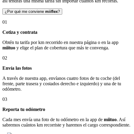
así tendrás una misma tarifa sin importar cuántos km recorras.
¿Por qué me conviene
miiflex
?
01
Cotiza y contrata
Obtén tu tarifa por km recorrido en nuestra página o en la app
miituo
y elige el plan de cobertura que más te convenga.
02
Envía las fotos
A través de nuestra app, envíanos cuatro fotos de tu coche (del
frente, parte trasera y costados derecho e izquierdo) y una de tu
odómetro.
03
Reporta tu odómetro
Cada mes envía una foto de tu odómetro en la app de
miituo
. Así
sabremos cuántos km recorriste y haremos el cargo correspondiente.