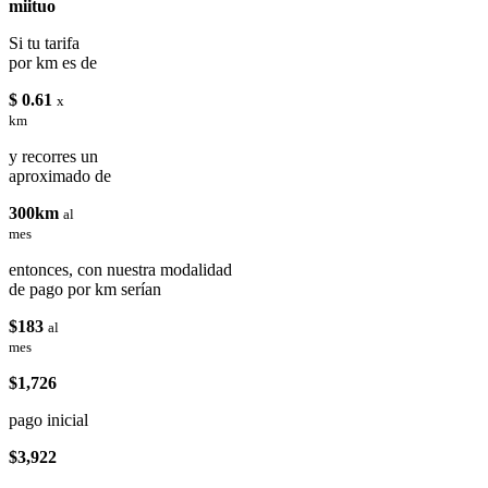
miituo
Si tu tarifa
por km es de
$ 0.61
x
km
y recorres un
aproximado de
300km
al
mes
entonces, con nuestra modalidad
de pago por km serían
$183
al
mes
$1,726
pago inicial
$3,922