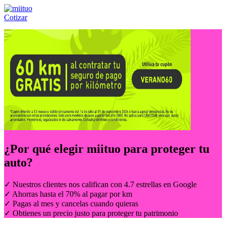
Cotizar
Llámanos al:
(55) 84-21-05-00
ó
800-953-00-59
¿Por qué elegir
miituo
para proteger tu
auto?
✓ Nuestros clientes nos califican con 4.7 estrellas en Google
✓ Ahorras hasta el 70% al pagar por km
✓ Pagas al mes y cancelas cuando quieras
✓ Obtienes un precio justo para proteger tu patrimonio