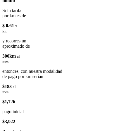
miituo
Si tu tarifa
por km es de
$ 0.61
x
km
y recorres un
aproximado de
300km
al
mes
entonces, con nuestra modalidad
de pago por km serían
$183
al
mes
$1,726
pago inicial
$3,922