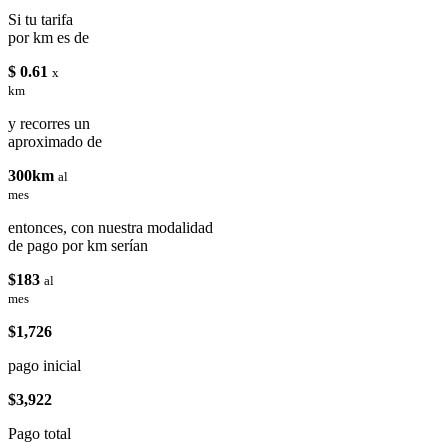
Si tu tarifa
por km es de
$ 0.61
x
km
y recorres un
aproximado de
300km
al
mes
entonces, con nuestra modalidad
de pago por km serían
$183
al
mes
$1,726
pago inicial
$3,922
Pago total