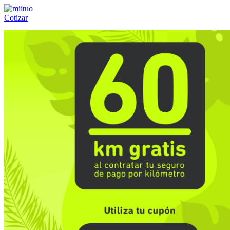
Cotizar
Llámanos al:
(55) 84-21-05-00
ó
800-953-00-59