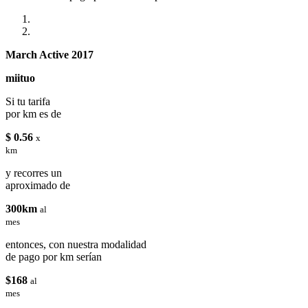
March Active 2017
miituo
Si tu tarifa
por km es de
$ 0.56
x
km
y recorres un
aproximado de
300km
al
mes
entonces, con nuestra modalidad
de pago por km serían
$168
al
mes