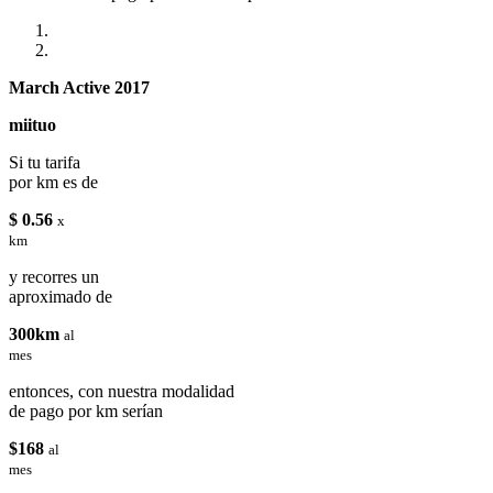
March Active 2017
miituo
Si tu tarifa
por km es de
$ 0.56
x
km
y recorres un
aproximado de
300km
al
mes
entonces, con nuestra modalidad
de pago por km serían
$168
al
mes