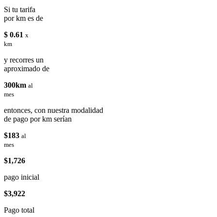
Si tu tarifa
por km es de
$ 0.61
x
km
y recorres un
aproximado de
300km
al
mes
entonces, con nuestra modalidad
de pago por km serían
$183
al
mes
$1,726
pago inicial
$3,922
Pago total