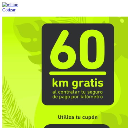
Cotizar
Llámanos al:
(55) 84-21-05-00
ó
800-953-00-59