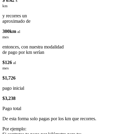
$ 0.42
x
km
y recorres un
aproximado de
300km
al
mes
entonces, con nuestra modalidad
de pago por km serían
$126
al
mes
$1,726
pago inicial
$3,238
Pago total
De esta forma solo pagas por los km que recorres.
Por ejemplo: