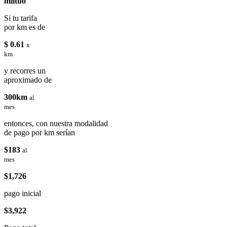
miituo
Si tu tarifa
por km es de
$ 0.61
x
km
y recorres un
aproximado de
300km
al
mes
entonces, con nuestra modalidad
de pago por km serían
$183
al
mes
$1,726
pago inicial
$3,922