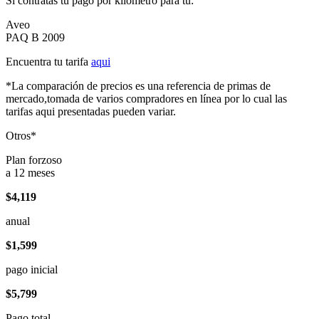
Si contratas tu pago por kilómetro para tu:
Aveo
PAQ B 2009
Encuentra tu tarifa
aqui
*La comparación de precios es una referencia de primas de
mercado,tomada de varios compradores en línea por lo cual las
tarifas aqui presentadas pueden variar.
Otros*
Plan forzoso
a 12 meses
$4,119
anual
$1,599
pago inicial
$5,799
Pago total