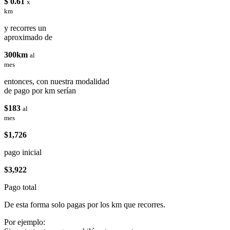
$ 0.61
x
km
y recorres un
aproximado de
300km
al
mes
entonces, con nuestra modalidad
de pago por km serían
$183
al
mes
$1,726
pago inicial
$3,922
Pago total
De esta forma solo pagas por los km que recorres.
Por ejemplo: