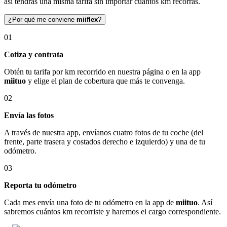
así tendrás una misma tarifa sin importar cuántos km recorras.
¿Por qué me conviene
miiflex
?
01
Cotiza y contrata
Obtén tu tarifa por km recorrido en nuestra página o en la app
miituo
y elige el plan de cobertura que más te convenga.
02
Envía las fotos
A través de nuestra app, envíanos cuatro fotos de tu coche (del
frente, parte trasera y costados derecho e izquierdo) y una de tu
odómetro.
03
Reporta tu odómetro
Cada mes envía una foto de tu odómetro en la app de
miituo
. Así
sabremos cuántos km recorriste y haremos el cargo correspondiente.