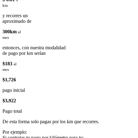
km
y recorres un
aproximado de
300km
al
mes
entonces, con nuestra modalidad
de pago por km serían
$183
al
mes
$1,726
pago inicial
$3,922
Pago total
De esta forma solo pagas por los km que recorres.
Por ejemplo:
Si contratas tu pago por kilómetro para tu: