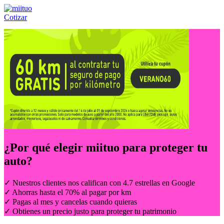
Cotizar
Llámanos al:
(55) 84-21-05-00
ó
800-953-00-59
¿Por qué elegir
miituo
para proteger tu
auto?
✓ Nuestros clientes nos califican con 4.7 estrellas en Google
✓ Ahorras hasta el 70% al pagar por km
✓ Pagas al mes y cancelas cuando quieras
✓ Obtienes un precio justo para proteger tu patrimonio