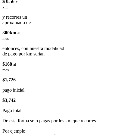
$ 0.56
x
km
y recorres un
aproximado de
300km
al
mes
entonces, con nuestra modalidad
de pago por km serían
$168
al
mes
$1,726
pago inicial
$3,742
Pago total
De esta forma solo pagas por los km que recorres.
Por ejemplo: