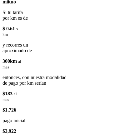
miituo
Si tu tarifa
por km es de
$ 0.61
x
km
y recorres un
aproximado de
300km
al
mes
entonces, con nuestra modalidad
de pago por km serían
$183
al
mes
$1,726
pago inicial
$3,922