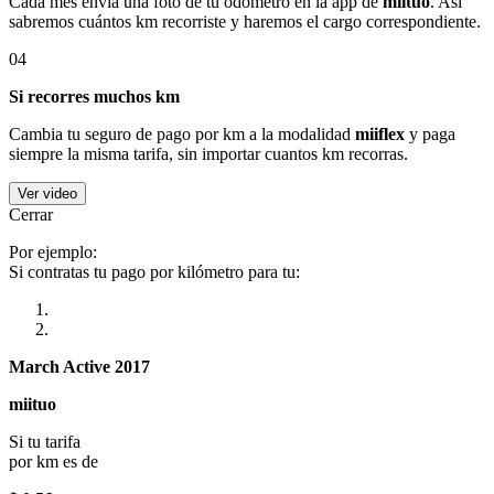
Cada mes envía una foto de tu odómetro en la app de
miituo
. Así
sabremos cuántos km recorriste y haremos el cargo correspondiente.
04
Si recorres muchos km
Cambia tu seguro de pago por km a la modalidad
miiflex
y paga
siempre la misma tarifa, sin importar cuantos km recorras.
Ver video
Cerrar
Por ejemplo:
Si contratas tu pago por kilómetro para tu:
March Active 2017
miituo
Si tu tarifa
por km es de