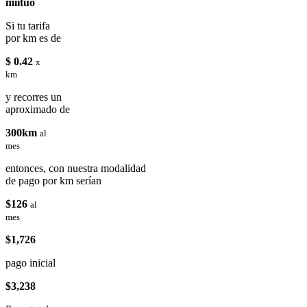
miituo
Si tu tarifa
por km es de
$ 0.42
x
km
y recorres un
aproximado de
300km
al
mes
entonces, con nuestra modalidad
de pago por km serían
$126
al
mes
$1,726
pago inicial
$3,238