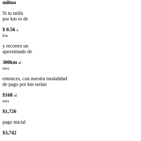
miituo
Si tu tarifa
por km es de
$ 0.56
x
km
y recorres un
aproximado de
300km
al
mes
entonces, con nuestra modalidad
de pago por km serían
$168
al
mes
$1,726
pago inicial
$3,742