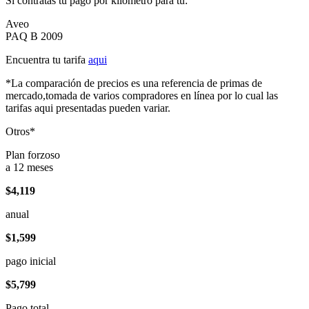
Si contratas tu pago por kilómetro para tu:
Aveo
PAQ B 2009
Encuentra tu tarifa
aqui
*La comparación de precios es una referencia de primas de
mercado,tomada de varios compradores en línea por lo cual las
tarifas aqui presentadas pueden variar.
Otros*
Plan forzoso
a 12 meses
$4,119
anual
$1,599
pago inicial
$5,799
Pago total