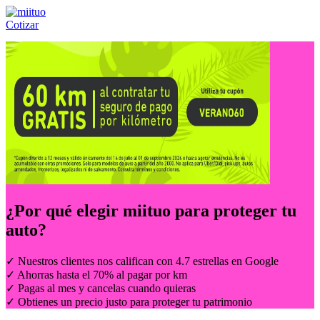
Cotizar
Llámanos al:
(55) 84-21-05-00
ó
800-953-00-59
¿Por qué elegir
miituo
para proteger tu
auto?
✓ Nuestros clientes nos califican con 4.7 estrellas en Google
✓ Ahorras hasta el 70% al pagar por km
✓ Pagas al mes y cancelas cuando quieras
✓ Obtienes un precio justo para proteger tu patrimonio