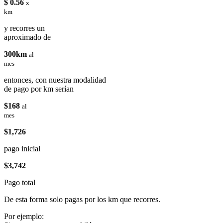
$ 0.56
x
km
y recorres un
aproximado de
300km
al
mes
entonces, con nuestra modalidad
de pago por km serían
$168
al
mes
$1,726
pago inicial
$3,742
Pago total
De esta forma solo pagas por los km que recorres.
Por ejemplo: