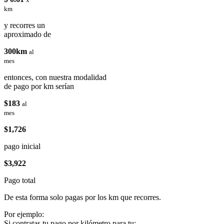
km
y recorres un
aproximado de
300km
al
mes
entonces, con nuestra modalidad
de pago por km serían
$183
al
mes
$1,726
pago inicial
$3,922
Pago total
De esta forma solo pagas por los km que recorres.
Por ejemplo:
Si contratas tu pago por kilómetro para tu: