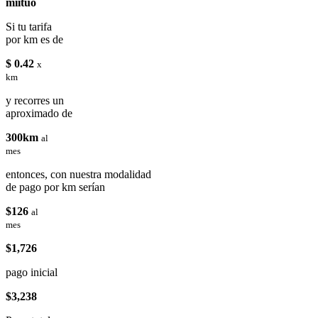
miituo
Si tu tarifa
por km es de
$ 0.42
x
km
y recorres un
aproximado de
300km
al
mes
entonces, con nuestra modalidad
de pago por km serían
$126
al
mes
$1,726
pago inicial
$3,238