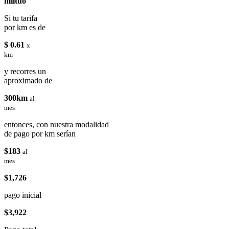
miituo
Si tu tarifa
por km es de
$ 0.61
x
km
y recorres un
aproximado de
300km
al
mes
entonces, con nuestra modalidad
de pago por km serían
$183
al
mes
$1,726
pago inicial
$3,922