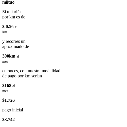
miituo
Si tu tarifa
por km es de
$ 0.56
x
km
y recorres un
aproximado de
300km
al
mes
entonces, con nuestra modalidad
de pago por km serían
$168
al
mes
$1,726
pago inicial
$3,742