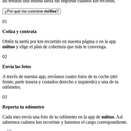
así tendrás una misma tarifa sin importar cuántos km recorras.
¿Por qué me conviene
miiflex
?
01
Cotiza y contrata
Obtén tu tarifa por km recorrido en nuestra página o en la app
miituo
y elige el plan de cobertura que más te convenga.
02
Envía las fotos
A través de nuestra app, envíanos cuatro fotos de tu coche (del
frente, parte trasera y costados derecho e izquierdo) y una de tu
odómetro.
03
Reporta tu odómetro
Cada mes envía una foto de tu odómetro en la app de
miituo
. Así
sabremos cuántos km recorriste y haremos el cargo correspondiente.