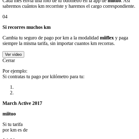
Cada mes envía una foto de tu odómetro en la app de
miituo
. Así
sabremos cuántos km recorriste y haremos el cargo correspondiente.
04
Si recorres muchos km
Cambia tu seguro de pago por km a la modalidad
miiflex
y paga
siempre la misma tarifa, sin importar cuantos km recorras.
Ver video
Cerrar
Por ejemplo:
Si contratas tu pago por kilómetro para tu:
March Active 2017
miituo
Si tu tarifa
por km es de