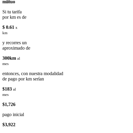
miituo
Si tu tarifa
por km es de
$ 0.61
x
km
y recorres un
aproximado de
300km
al
mes
entonces, con nuestra modalidad
de pago por km serían
$183
al
mes
$1,726
pago inicial
$3,922