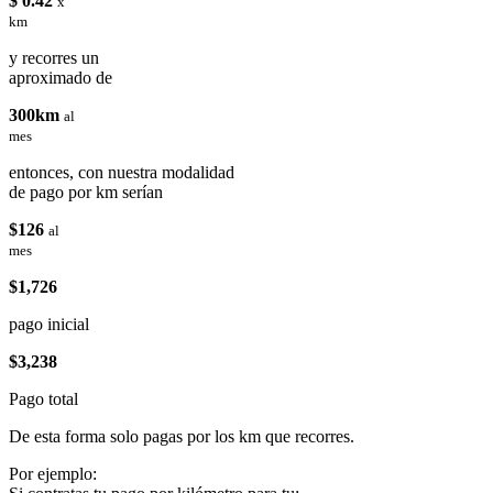
$ 0.42
x
km
y recorres un
aproximado de
300km
al
mes
entonces, con nuestra modalidad
de pago por km serían
$126
al
mes
$1,726
pago inicial
$3,238
Pago total
De esta forma solo pagas por los km que recorres.
Por ejemplo: