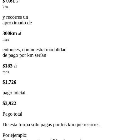
$ 0.61
x
km
y recorres un
aproximado de
300km
al
mes
entonces, con nuestra modalidad
de pago por km serían
$183
al
mes
$1,726
pago inicial
$3,922
Pago total
De esta forma solo pagas por los km que recorres.
Por ejemplo: