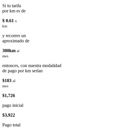
Si tu tarifa
por km es de
$ 0.61
x
km
y recorres un
aproximado de
300km
al
mes
entonces, con nuestra modalidad
de pago por km serían
$183
al
mes
$1,726
pago inicial
$3,922
Pago total