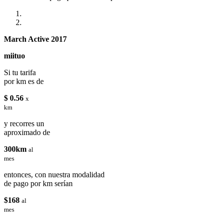
March Active 2017
miituo
Si tu tarifa
por km es de
$ 0.56
x
km
y recorres un
aproximado de
300km
al
mes
entonces, con nuestra modalidad
de pago por km serían
$168
al
mes