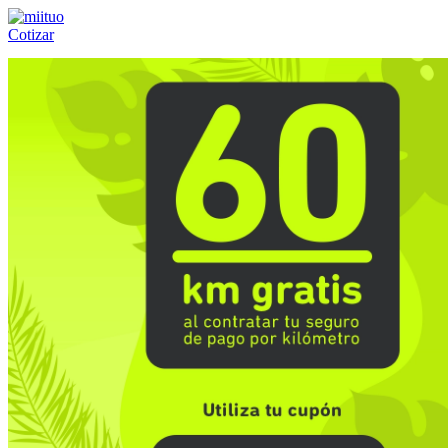
Cotizar
Llámanos al:
(55) 84-21-05-00
ó
800-953-00-59