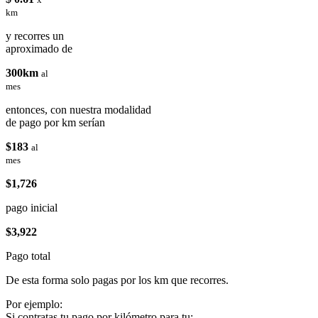
km
y recorres un
aproximado de
300km
al
mes
entonces, con nuestra modalidad
de pago por km serían
$183
al
mes
$1,726
pago inicial
$3,922
Pago total
De esta forma solo pagas por los km que recorres.
Por ejemplo:
Si contratas tu pago por kilómetro para tu: