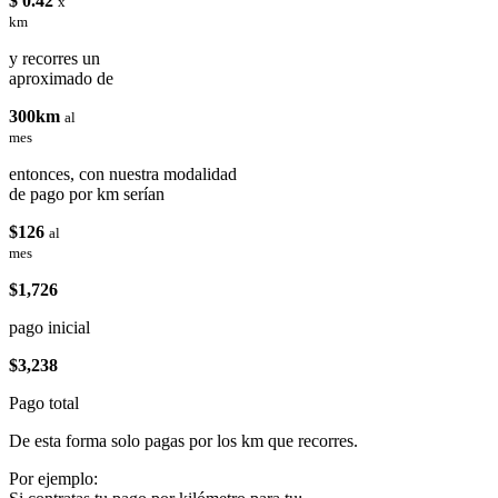
$ 0.42
x
km
y recorres un
aproximado de
300km
al
mes
entonces, con nuestra modalidad
de pago por km serían
$126
al
mes
$1,726
pago inicial
$3,238
Pago total
De esta forma solo pagas por los km que recorres.
Por ejemplo: