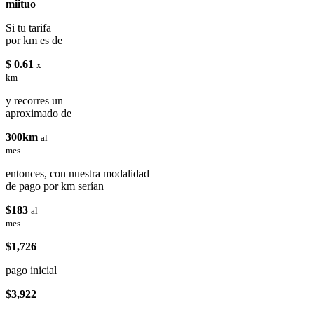
miituo
Si tu tarifa
por km es de
$ 0.61
x
km
y recorres un
aproximado de
300km
al
mes
entonces, con nuestra modalidad
de pago por km serían
$183
al
mes
$1,726
pago inicial
$3,922