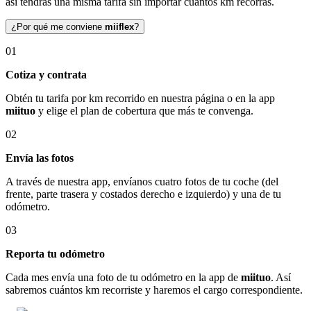
así tendrás una misma tarifa sin importar cuántos km recorras.
¿Por qué me conviene
miiflex
?
01
Cotiza y contrata
Obtén tu tarifa por km recorrido en nuestra página o en la app
miituo
y elige el plan de cobertura que más te convenga.
02
Envía las fotos
A través de nuestra app, envíanos cuatro fotos de tu coche (del
frente, parte trasera y costados derecho e izquierdo) y una de tu
odómetro.
03
Reporta tu odómetro
Cada mes envía una foto de tu odómetro en la app de
miituo
. Así
sabremos cuántos km recorriste y haremos el cargo correspondiente.