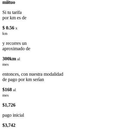
miituo
Si tu tarifa
por km es de
$ 0.56
x
km
y recorres un
aproximado de
300km
al
mes
entonces, con nuestra modalidad
de pago por km serían
$168
al
mes
$1,726
pago inicial
$3,742