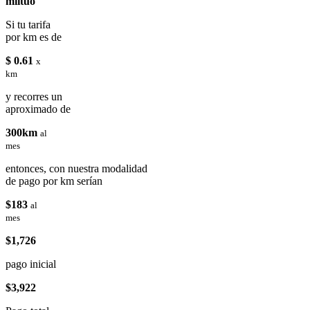
miituo
Si tu tarifa
por km es de
$ 0.61
x
km
y recorres un
aproximado de
300km
al
mes
entonces, con nuestra modalidad
de pago por km serían
$183
al
mes
$1,726
pago inicial
$3,922