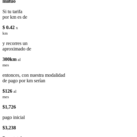
miituo
Si tu tarifa
por km es de
$ 0.42
x
km
y recorres un
aproximado de
300km
al
mes
entonces, con nuestra modalidad
de pago por km serían
$126
al
mes
$1,726
pago inicial
$3,238