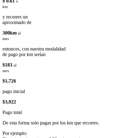
$ 0.61
x
km
y recorres un
aproximado de
300km
al
mes
entonces, con nuestra modalidad
de pago por km serían
$183
al
mes
$1,726
pago inicial
$3,922
Pago total
De esta forma solo pagas por los km que recorres.
Por ejemplo: