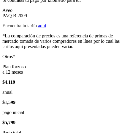
Si contratas tu pago por kilómetro para tu:
Aveo
PAQ B 2009
Encuentra tu tarifa
aqui
*La comparación de precios es una referencia de primas de
mercado,tomada de varios compradores en línea por lo cual las
tarifas aqui presentadas pueden variar.
Otros*
Plan forzoso
a 12 meses
$4,119
anual
$1,599
pago inicial
$5,799
Pago total