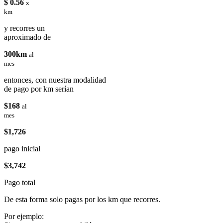
$ 0.56
x
km
y recorres un
aproximado de
300km
al
mes
entonces, con nuestra modalidad
de pago por km serían
$168
al
mes
$1,726
pago inicial
$3,742
Pago total
De esta forma solo pagas por los km que recorres.
Por ejemplo: