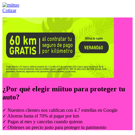
Cotizar
Llámanos al:
(55) 84-21-05-00
ó
800-953-00-59
¿Por qué elegir
miituo
para proteger tu
auto?
✓ Nuestros clientes nos califican con 4.7 estrellas en Google
✓ Ahorras hasta el 70% al pagar por km
✓ Pagas al mes y cancelas cuando quieras
✓ Obtienes un precio justo para proteger tu patrimonio