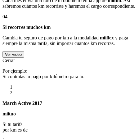
Cada mes envía una foto de tu odómetro en la app de
miituo
. Así
sabremos cuántos km recorriste y haremos el cargo correspondiente.
04
Si recorres muchos km
Cambia tu seguro de pago por km a la modalidad
miiflex
y paga
siempre la misma tarifa, sin importar cuantos km recorras.
Ver video
Cerrar
Por ejemplo:
Si contratas tu pago por kilómetro para tu:
March Active 2017
miituo
Si tu tarifa
por km es de