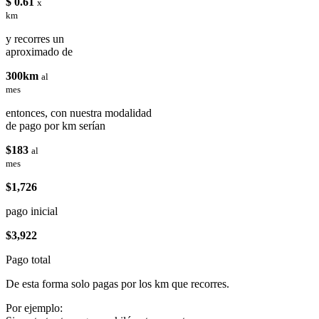
$ 0.61
x
km
y recorres un
aproximado de
300km
al
mes
entonces, con nuestra modalidad
de pago por km serían
$183
al
mes
$1,726
pago inicial
$3,922
Pago total
De esta forma solo pagas por los km que recorres.
Por ejemplo: