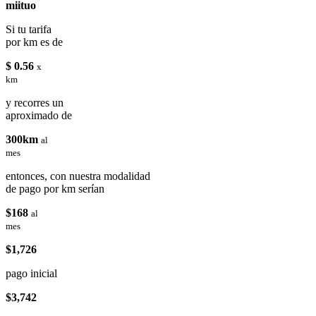
miituo
Si tu tarifa
por km es de
$ 0.56
x
km
y recorres un
aproximado de
300km
al
mes
entonces, con nuestra modalidad
de pago por km serían
$168
al
mes
$1,726
pago inicial
$3,742