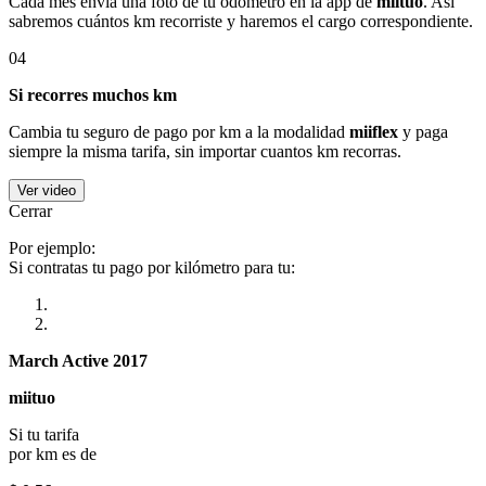
Cada mes envía una foto de tu odómetro en la app de
miituo
. Así
sabremos cuántos km recorriste y haremos el cargo correspondiente.
04
Si recorres muchos km
Cambia tu seguro de pago por km a la modalidad
miiflex
y paga
siempre la misma tarifa, sin importar cuantos km recorras.
Ver video
Cerrar
Por ejemplo:
Si contratas tu pago por kilómetro para tu:
March Active 2017
miituo
Si tu tarifa
por km es de