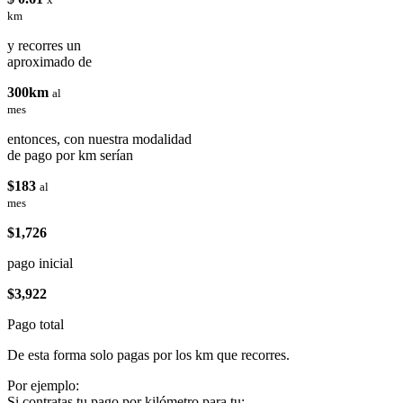
km
y recorres un
aproximado de
300km
al
mes
entonces, con nuestra modalidad
de pago por km serían
$183
al
mes
$1,726
pago inicial
$3,922
Pago total
De esta forma solo pagas por los km que recorres.
Por ejemplo:
Si contratas tu pago por kilómetro para tu: