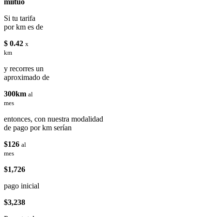
miituo
Si tu tarifa
por km es de
$ 0.42
x
km
y recorres un
aproximado de
300km
al
mes
entonces, con nuestra modalidad
de pago por km serían
$126
al
mes
$1,726
pago inicial
$3,238