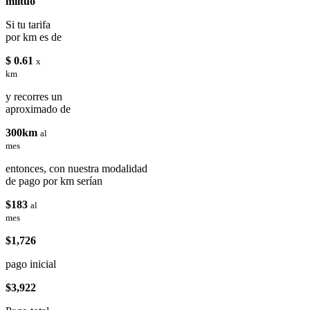
miituo
Si tu tarifa
por km es de
$ 0.61
x
km
y recorres un
aproximado de
300km
al
mes
entonces, con nuestra modalidad
de pago por km serían
$183
al
mes
$1,726
pago inicial
$3,922