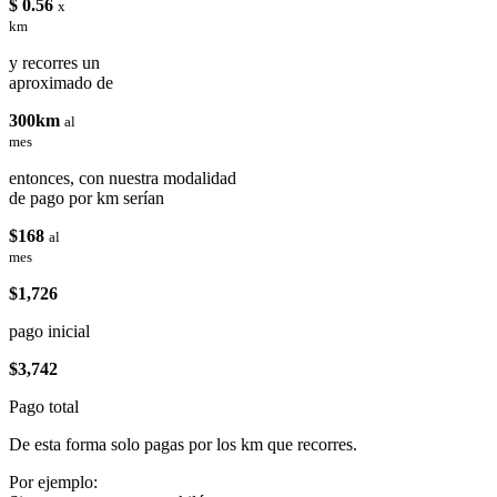
$ 0.56
x
km
y recorres un
aproximado de
300km
al
mes
entonces, con nuestra modalidad
de pago por km serían
$168
al
mes
$1,726
pago inicial
$3,742
Pago total
De esta forma solo pagas por los km que recorres.
Por ejemplo: