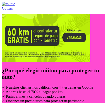
Cotizar
Llámanos al:
(55) 84-21-05-00
ó
800-953-00-59
¿Por qué elegir
miituo
para proteger tu
auto?
✓ Nuestros clientes nos califican con 4.7 estrellas en Google
✓ Ahorras hasta el 70% al pagar por km
✓ Pagas al mes y cancelas cuando quieras
✓ Obtienes un precio justo para proteger tu patrimonio