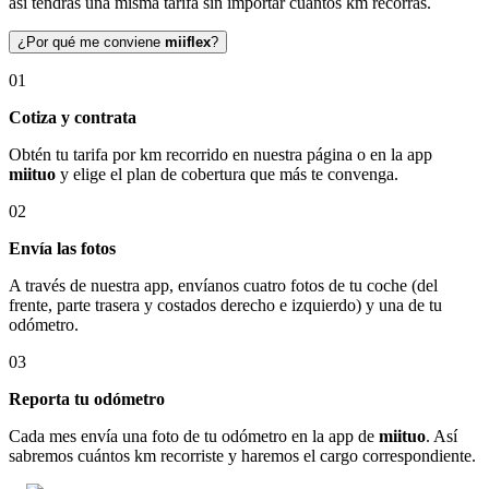
así tendrás una misma tarifa sin importar cuántos km recorras.
¿Por qué me conviene
miiflex
?
01
Cotiza y contrata
Obtén tu tarifa por km recorrido en nuestra página o en la app
miituo
y elige el plan de cobertura que más te convenga.
02
Envía las fotos
A través de nuestra app, envíanos cuatro fotos de tu coche (del
frente, parte trasera y costados derecho e izquierdo) y una de tu
odómetro.
03
Reporta tu odómetro
Cada mes envía una foto de tu odómetro en la app de
miituo
. Así
sabremos cuántos km recorriste y haremos el cargo correspondiente.