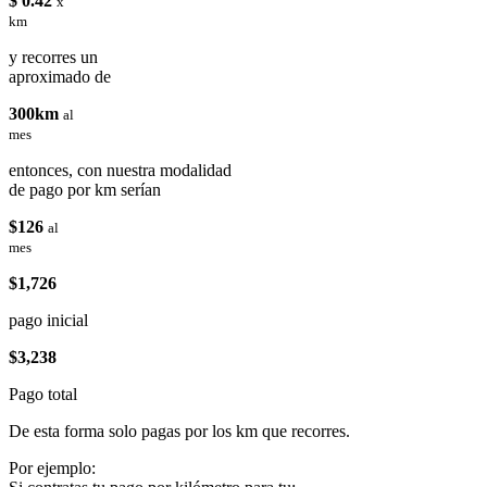
$ 0.42
x
km
y recorres un
aproximado de
300km
al
mes
entonces, con nuestra modalidad
de pago por km serían
$126
al
mes
$1,726
pago inicial
$3,238
Pago total
De esta forma solo pagas por los km que recorres.
Por ejemplo: