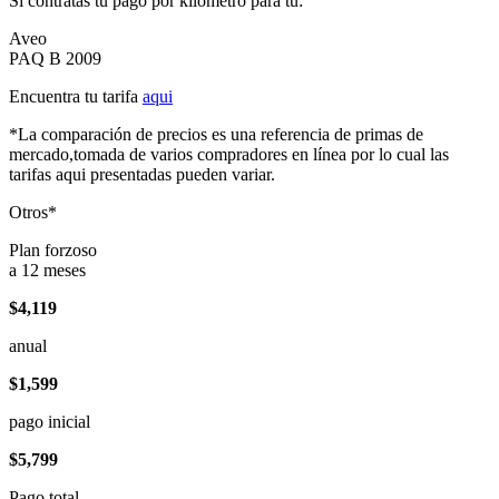
Si contratas tu pago por kilómetro para tu:
Aveo
PAQ B 2009
Encuentra tu tarifa
aqui
*La comparación de precios es una referencia de primas de
mercado,tomada de varios compradores en línea por lo cual las
tarifas aqui presentadas pueden variar.
Otros*
Plan forzoso
a 12 meses
$4,119
anual
$1,599
pago inicial
$5,799
Pago total