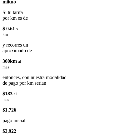
miituo
Si tu tarifa
por km es de
$ 0.61
x
km
y recorres un
aproximado de
300km
al
mes
entonces, con nuestra modalidad
de pago por km serían
$183
al
mes
$1,726
pago inicial
$3,922