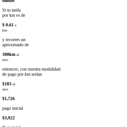
miituo
Si tu tarifa
por km es de
$ 0.61
x
km
y recorres un
aproximado de
300km
al
mes
entonces, con nuestra modalidad
de pago por km serían
$183
al
mes
$1,726
pago inicial
$3,922