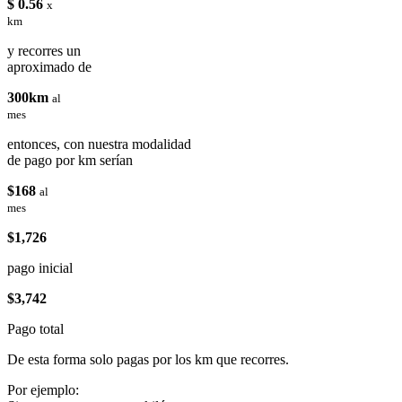
$ 0.56
x
km
y recorres un
aproximado de
300km
al
mes
entonces, con nuestra modalidad
de pago por km serían
$168
al
mes
$1,726
pago inicial
$3,742
Pago total
De esta forma solo pagas por los km que recorres.
Por ejemplo: