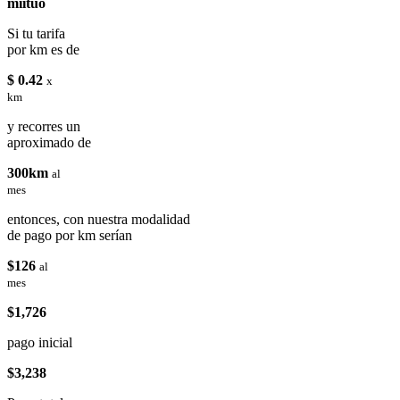
miituo
Si tu tarifa
por km es de
$ 0.42
x
km
y recorres un
aproximado de
300km
al
mes
entonces, con nuestra modalidad
de pago por km serían
$126
al
mes
$1,726
pago inicial
$3,238