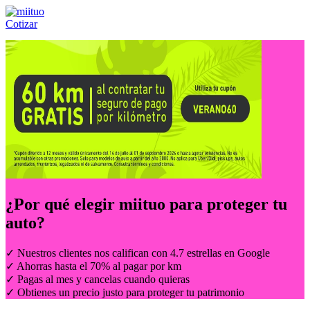
Cotizar
Llámanos al:
(55) 84-21-05-00
ó
800-953-00-59
¿Por qué elegir
miituo
para proteger tu
auto?
✓ Nuestros clientes nos califican con 4.7 estrellas en Google
✓ Ahorras hasta el 70% al pagar por km
✓ Pagas al mes y cancelas cuando quieras
✓ Obtienes un precio justo para proteger tu patrimonio