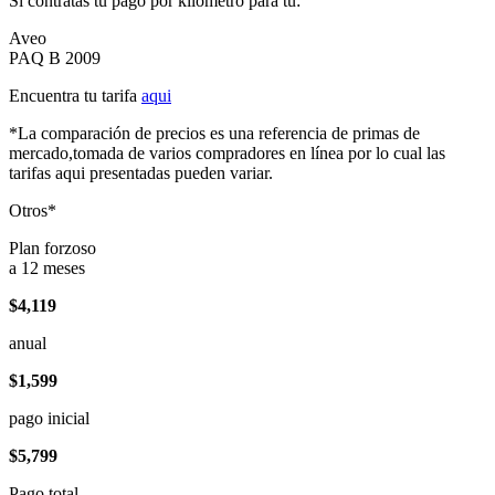
Si contratas tu pago por kilómetro para tu:
Aveo
PAQ B 2009
Encuentra tu tarifa
aqui
*La comparación de precios es una referencia de primas de
mercado,tomada de varios compradores en línea por lo cual las
tarifas aqui presentadas pueden variar.
Otros*
Plan forzoso
a 12 meses
$4,119
anual
$1,599
pago inicial
$5,799
Pago total