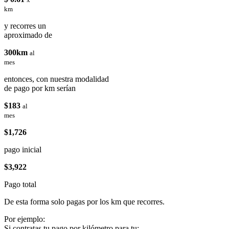
km
y recorres un
aproximado de
300km
al
mes
entonces, con nuestra modalidad
de pago por km serían
$183
al
mes
$1,726
pago inicial
$3,922
Pago total
De esta forma solo pagas por los km que recorres.
Por ejemplo:
Si contratas tu pago por kilómetro para tu: