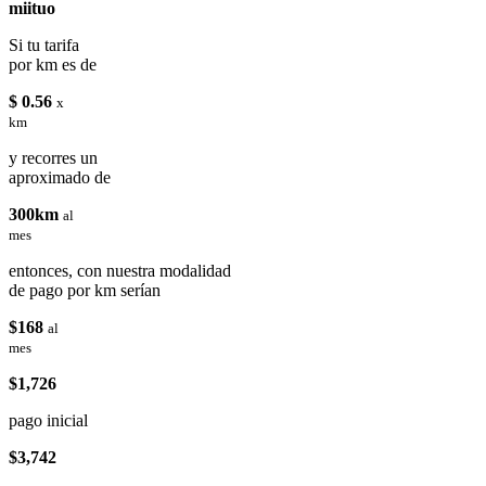
miituo
Si tu tarifa
por km es de
$ 0.56
x
km
y recorres un
aproximado de
300km
al
mes
entonces, con nuestra modalidad
de pago por km serían
$168
al
mes
$1,726
pago inicial
$3,742