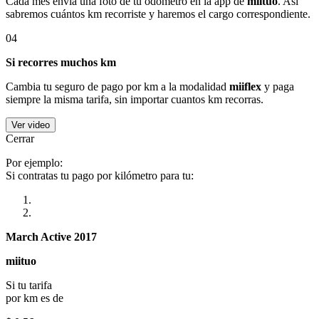
Cada mes envía una foto de tu odómetro en la app de
miituo
. Así
sabremos cuántos km recorriste y haremos el cargo correspondiente.
04
Si recorres muchos km
Cambia tu seguro de pago por km a la modalidad
miiflex
y paga
siempre la misma tarifa, sin importar cuantos km recorras.
Ver video
Cerrar
Por ejemplo:
Si contratas tu pago por kilómetro para tu:
March Active 2017
miituo
Si tu tarifa
por km es de