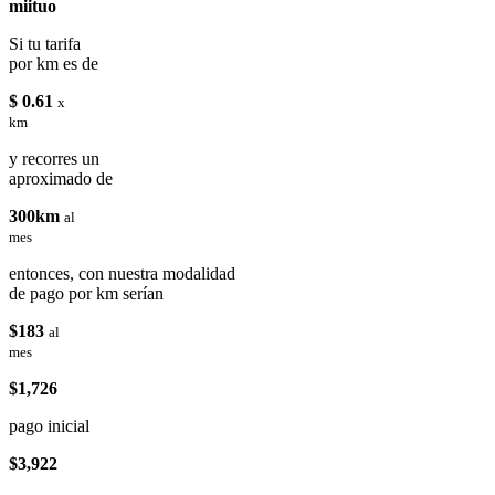
miituo
Si tu tarifa
por km es de
$ 0.61
x
km
y recorres un
aproximado de
300km
al
mes
entonces, con nuestra modalidad
de pago por km serían
$183
al
mes
$1,726
pago inicial
$3,922