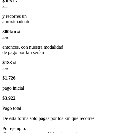
$ 0.61
x
km
y recorres un
aproximado de
300km
al
mes
entonces, con nuestra modalidad
de pago por km serían
$183
al
mes
$1,726
pago inicial
$3,922
Pago total
De esta forma solo pagas por los km que recorres.
Por ejemplo: