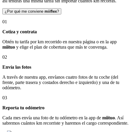
así tendrás una misma tarifa sin importar cuántos km recorras.
¿Por qué me conviene
miiflex
?
01
Cotiza y contrata
Obtén tu tarifa por km recorrido en nuestra página o en la app
miituo
y elige el plan de cobertura que más te convenga.
02
Envía las fotos
A través de nuestra app, envíanos cuatro fotos de tu coche (del
frente, parte trasera y costados derecho e izquierdo) y una de tu
odómetro.
03
Reporta tu odómetro
Cada mes envía una foto de tu odómetro en la app de
miituo
. Así
sabremos cuántos km recorriste y haremos el cargo correspondiente.