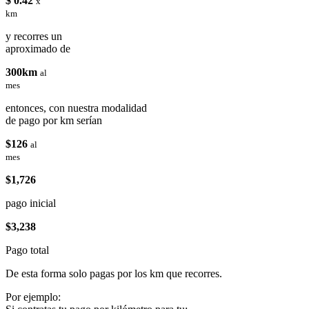
$ 0.42
x
km
y recorres un
aproximado de
300km
al
mes
entonces, con nuestra modalidad
de pago por km serían
$126
al
mes
$1,726
pago inicial
$3,238
Pago total
De esta forma solo pagas por los km que recorres.
Por ejemplo: