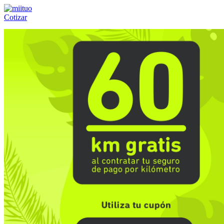
Cotizar
Llámanos al:
(55) 84-21-05-00
ó
800-953-00-59