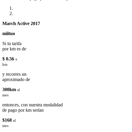
March Active 2017
miituo
Si tu tarifa
por km es de
$ 0.56
x
km
y recorres un
aproximado de
300km
al
mes
entonces, con nuestra modalidad
de pago por km serían
$168
al
mes