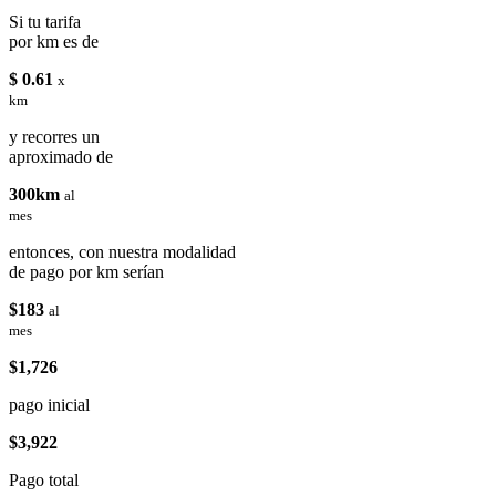
Si tu tarifa
por km es de
$ 0.61
x
km
y recorres un
aproximado de
300km
al
mes
entonces, con nuestra modalidad
de pago por km serían
$183
al
mes
$1,726
pago inicial
$3,922
Pago total