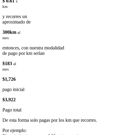
$ 0.61
x
km
y recorres un
aproximado de
300km
al
mes
entonces, con nuestra modalidad
de pago por km serían
$183
al
mes
$1,726
pago inicial
$3,922
Pago total
De esta forma solo pagas por los km que recorres.
Por ejemplo: