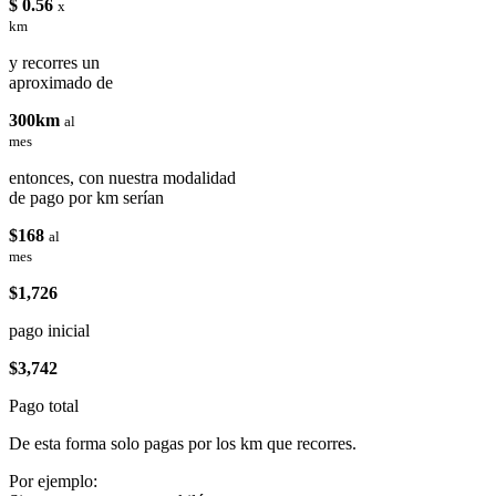
$ 0.56
x
km
y recorres un
aproximado de
300km
al
mes
entonces, con nuestra modalidad
de pago por km serían
$168
al
mes
$1,726
pago inicial
$3,742
Pago total
De esta forma solo pagas por los km que recorres.
Por ejemplo: