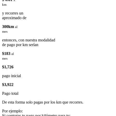
km
y recorres un
aproximado de
300km
al
mes
entonces, con nuestra modalidad
de pago por km serían
$183
al
mes
$1,726
pago inicial
$3,922
Pago total
De esta forma solo pagas por los km que recorres.
Por ejemplo:
Si contratas tu pago por kilómetro para tu: