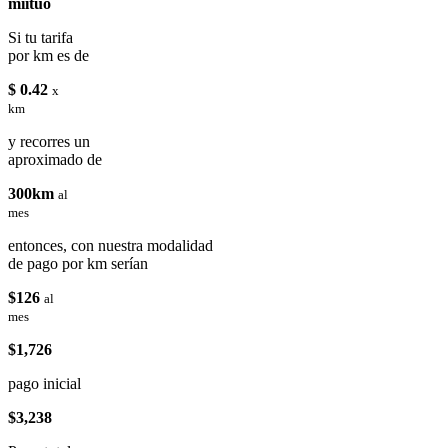
miituo
Si tu tarifa
por km es de
$ 0.42
x
km
y recorres un
aproximado de
300km
al
mes
entonces, con nuestra modalidad
de pago por km serían
$126
al
mes
$1,726
pago inicial
$3,238