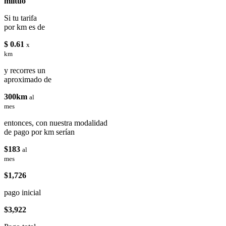
miituo
Si tu tarifa
por km es de
$ 0.61
x
km
y recorres un
aproximado de
300km
al
mes
entonces, con nuestra modalidad
de pago por km serían
$183
al
mes
$1,726
pago inicial
$3,922