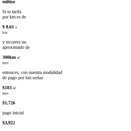
miituo
Si tu tarifa
por km es de
$ 0.61
x
km
y recorres un
aproximado de
300km
al
mes
entonces, con nuestra modalidad
de pago por km serían
$183
al
mes
$1,726
pago inicial
$3,922