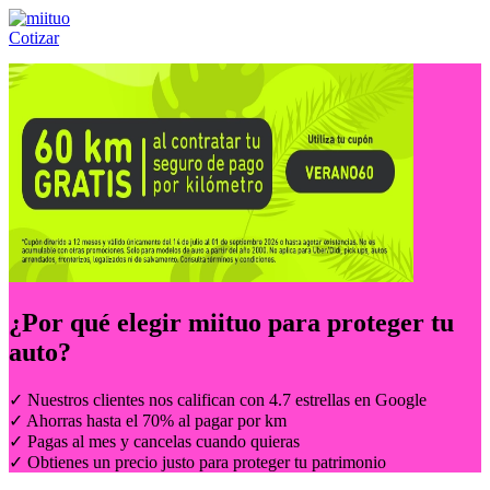
Cotizar
Llámanos al:
(55) 84-21-05-00
ó
800-953-00-59
¿Por qué elegir
miituo
para proteger tu
auto?
✓ Nuestros clientes nos califican con 4.7 estrellas en Google
✓ Ahorras hasta el 70% al pagar por km
✓ Pagas al mes y cancelas cuando quieras
✓ Obtienes un precio justo para proteger tu patrimonio