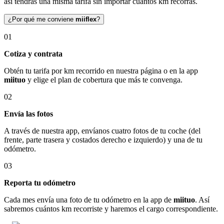
así tendrás una misma tarifa sin importar cuántos km recorras.
¿Por qué me conviene
miiflex
?
01
Cotiza y contrata
Obtén tu tarifa por km recorrido en nuestra página o en la app
miituo
y elige el plan de cobertura que más te convenga.
02
Envía las fotos
A través de nuestra app, envíanos cuatro fotos de tu coche (del
frente, parte trasera y costados derecho e izquierdo) y una de tu
odómetro.
03
Reporta tu odómetro
Cada mes envía una foto de tu odómetro en la app de
miituo
. Así
sabremos cuántos km recorriste y haremos el cargo correspondiente.