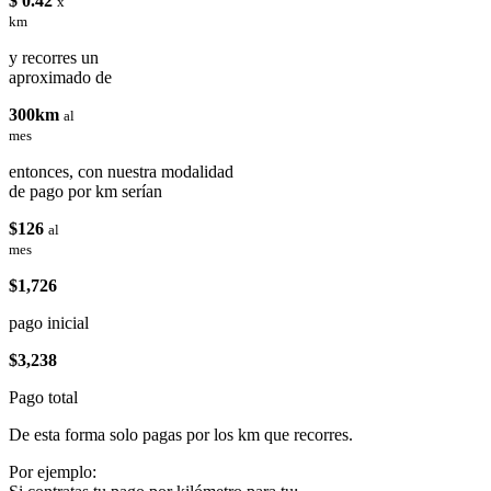
$ 0.42
x
km
y recorres un
aproximado de
300km
al
mes
entonces, con nuestra modalidad
de pago por km serían
$126
al
mes
$1,726
pago inicial
$3,238
Pago total
De esta forma solo pagas por los km que recorres.
Por ejemplo: