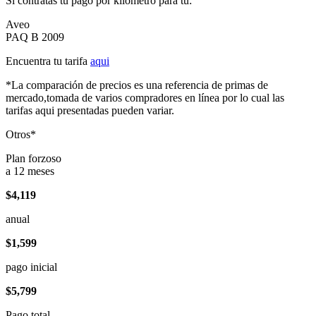
Si contratas tu pago por kilómetro para tu:
Aveo
PAQ B 2009
Encuentra tu tarifa
aqui
*La comparación de precios es una referencia de primas de
mercado,tomada de varios compradores en línea por lo cual las
tarifas aqui presentadas pueden variar.
Otros*
Plan forzoso
a 12 meses
$4,119
anual
$1,599
pago inicial
$5,799
Pago total