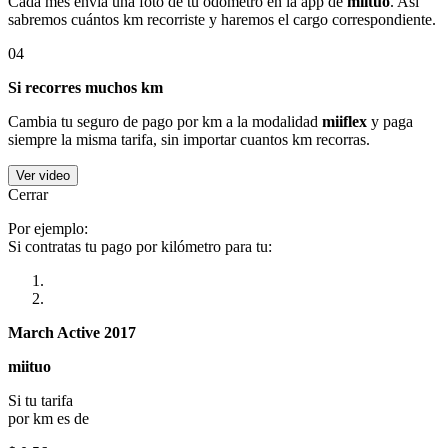
Cada mes envía una foto de tu odómetro en la app de
miituo
. Así
sabremos cuántos km recorriste y haremos el cargo correspondiente.
04
Si recorres muchos km
Cambia tu seguro de pago por km a la modalidad
miiflex
y paga
siempre la misma tarifa, sin importar cuantos km recorras.
Ver video
Cerrar
Por ejemplo:
Si contratas tu pago por kilómetro para tu:
March Active 2017
miituo
Si tu tarifa
por km es de