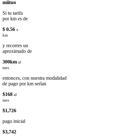
miituo
Si tu tarifa
por km es de
$ 0.56
x
km
y recorres un
aproximado de
300km
al
mes
entonces, con nuestra modalidad
de pago por km serían
$168
al
mes
$1,726
pago inicial
$3,742