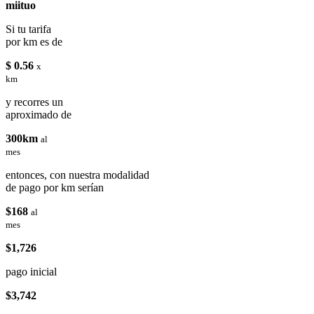
miituo
Si tu tarifa
por km es de
$ 0.56
x
km
y recorres un
aproximado de
300km
al
mes
entonces, con nuestra modalidad
de pago por km serían
$168
al
mes
$1,726
pago inicial
$3,742