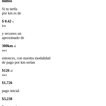
miituo
Si tu tarifa
por km es de
$ 0.42
x
km
y recorres un
aproximado de
300km
al
mes
entonces, con nuestra modalidad
de pago por km serían
$126
al
mes
$1,726
pago inicial
$3,238