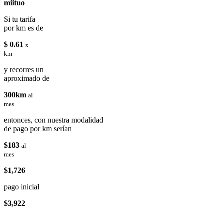
miituo
Si tu tarifa
por km es de
$ 0.61
x
km
y recorres un
aproximado de
300km
al
mes
entonces, con nuestra modalidad
de pago por km serían
$183
al
mes
$1,726
pago inicial
$3,922