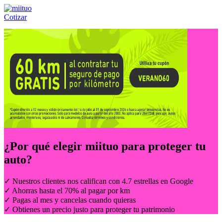
Cotizar
Llámanos al:
(55) 84-21-05-00
ó
800-953-00-59
¿Por qué elegir
miituo
para proteger tu
auto?
✓ Nuestros clientes nos califican con 4.7 estrellas en Google
✓ Ahorras hasta el 70% al pagar por km
✓ Pagas al mes y cancelas cuando quieras
✓ Obtienes un precio justo para proteger tu patrimonio