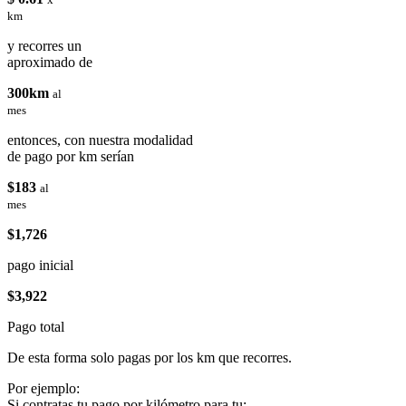
km
y recorres un
aproximado de
300km
al
mes
entonces, con nuestra modalidad
de pago por km serían
$183
al
mes
$1,726
pago inicial
$3,922
Pago total
De esta forma solo pagas por los km que recorres.
Por ejemplo:
Si contratas tu pago por kilómetro para tu: