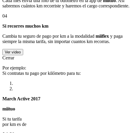
Cada mes envía una foto de tu odómetro en la app de
miituo
. Así
sabremos cuántos km recorriste y haremos el cargo correspondiente.
04
Si recorres muchos km
Cambia tu seguro de pago por km a la modalidad
miiflex
y paga
siempre la misma tarifa, sin importar cuantos km recorras.
Ver video
Cerrar
Por ejemplo:
Si contratas tu pago por kilómetro para tu:
March Active 2017
miituo
Si tu tarifa
por km es de