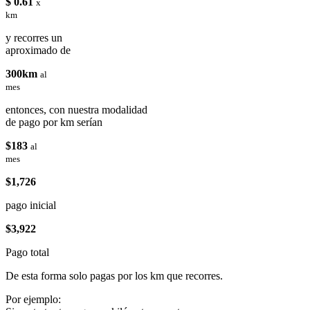
$ 0.61
x
km
y recorres un
aproximado de
300km
al
mes
entonces, con nuestra modalidad
de pago por km serían
$183
al
mes
$1,726
pago inicial
$3,922
Pago total
De esta forma solo pagas por los km que recorres.
Por ejemplo: