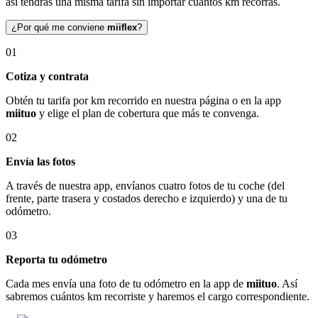
así tendrás una misma tarifa sin importar cuántos km recorras.
¿Por qué me conviene
miiflex
?
01
Cotiza y contrata
Obtén tu tarifa por km recorrido en nuestra página o en la app
miituo
y elige el plan de cobertura que más te convenga.
02
Envía las fotos
A través de nuestra app, envíanos cuatro fotos de tu coche (del
frente, parte trasera y costados derecho e izquierdo) y una de tu
odómetro.
03
Reporta tu odómetro
Cada mes envía una foto de tu odómetro en la app de
miituo
. Así
sabremos cuántos km recorriste y haremos el cargo correspondiente.