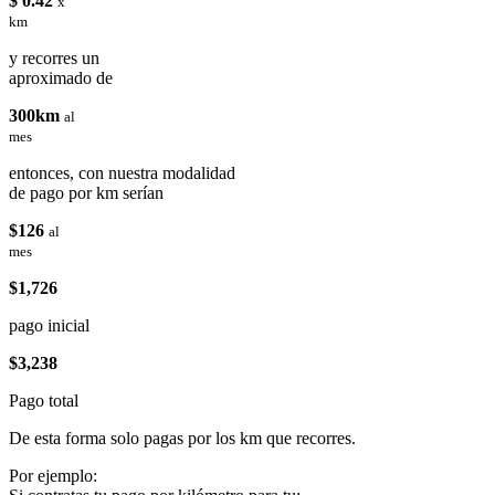
$ 0.42
x
km
y recorres un
aproximado de
300km
al
mes
entonces, con nuestra modalidad
de pago por km serían
$126
al
mes
$1,726
pago inicial
$3,238
Pago total
De esta forma solo pagas por los km que recorres.
Por ejemplo: