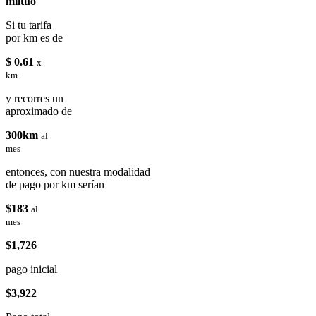
miituo
Si tu tarifa
por km es de
$ 0.61
x
km
y recorres un
aproximado de
300km
al
mes
entonces, con nuestra modalidad
de pago por km serían
$183
al
mes
$1,726
pago inicial
$3,922