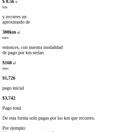
$ 0.56
x
km
y recorres un
aproximado de
300km
al
mes
entonces, con nuestra modalidad
de pago por km serían
$168
al
mes
$1,726
pago inicial
$3,742
Pago total
De esta forma solo pagas por los km que recorres.
Por ejemplo: