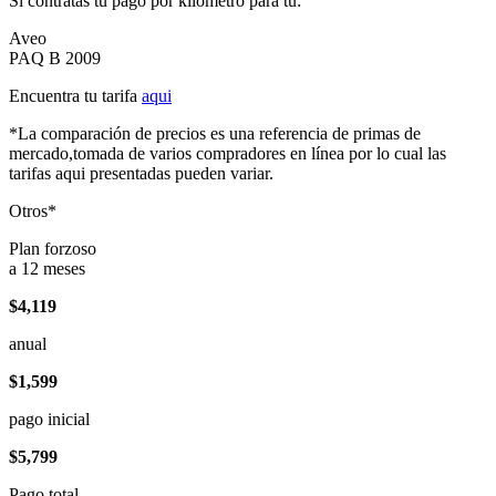
Si contratas tu pago por kilómetro para tu:
Aveo
PAQ B 2009
Encuentra tu tarifa
aqui
*La comparación de precios es una referencia de primas de
mercado,tomada de varios compradores en línea por lo cual las
tarifas aqui presentadas pueden variar.
Otros*
Plan forzoso
a 12 meses
$4,119
anual
$1,599
pago inicial
$5,799
Pago total