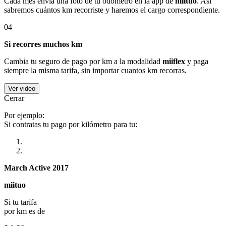
Cada mes envía una foto de tu odómetro en la app de
miituo
. Así
sabremos cuántos km recorriste y haremos el cargo correspondiente.
04
Si recorres muchos km
Cambia tu seguro de pago por km a la modalidad
miiflex
y paga
siempre la misma tarifa, sin importar cuantos km recorras.
Ver video
Cerrar
Por ejemplo:
Si contratas tu pago por kilómetro para tu:
March Active 2017
miituo
Si tu tarifa
por km es de