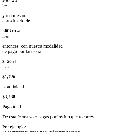
$ 0.42
x
km
y recorres un
aproximado de
300km
al
mes
entonces, con nuestra modalidad
de pago por km serían
$126
al
mes
$1,726
pago inicial
$3,238
Pago total
De esta forma solo pagas por los km que recorres.
Por ejemplo: