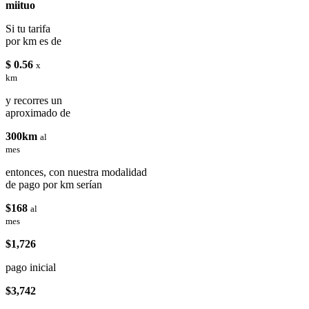
miituo
Si tu tarifa
por km es de
$ 0.56
x
km
y recorres un
aproximado de
300km
al
mes
entonces, con nuestra modalidad
de pago por km serían
$168
al
mes
$1,726
pago inicial
$3,742