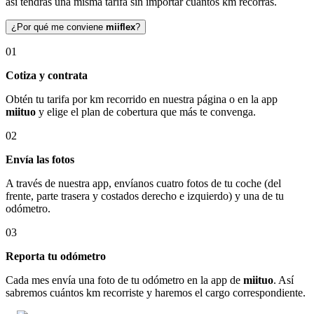
así tendrás una misma tarifa sin importar cuántos km recorras.
¿Por qué me conviene
miiflex
?
01
Cotiza y contrata
Obtén tu tarifa por km recorrido en nuestra página o en la app
miituo
y elige el plan de cobertura que más te convenga.
02
Envía las fotos
A través de nuestra app, envíanos cuatro fotos de tu coche (del
frente, parte trasera y costados derecho e izquierdo) y una de tu
odómetro.
03
Reporta tu odómetro
Cada mes envía una foto de tu odómetro en la app de
miituo
. Así
sabremos cuántos km recorriste y haremos el cargo correspondiente.