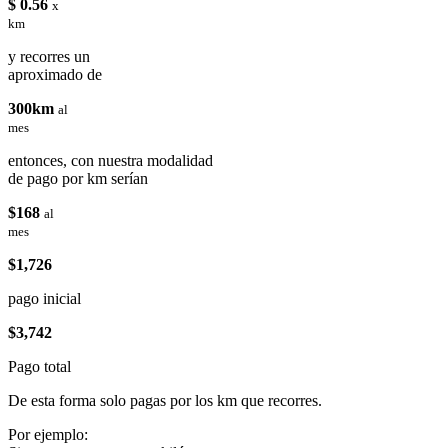
$ 0.56
x
km
y recorres un
aproximado de
300km
al
mes
entonces, con nuestra modalidad
de pago por km serían
$168
al
mes
$1,726
pago inicial
$3,742
Pago total
De esta forma solo pagas por los km que recorres.
Por ejemplo: