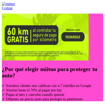
Cotizar
Llámanos al:
(55) 84-21-05-00
ó
800-953-00-59
¿Por qué elegir
miituo
para proteger tu
auto?
✓ Nuestros clientes nos califican con 4.7 estrellas en Google
✓ Ahorras hasta el 70% al pagar por km
✓ Pagas al mes y cancelas cuando quieras
✓ Obtienes un precio justo para proteger tu patrimonio