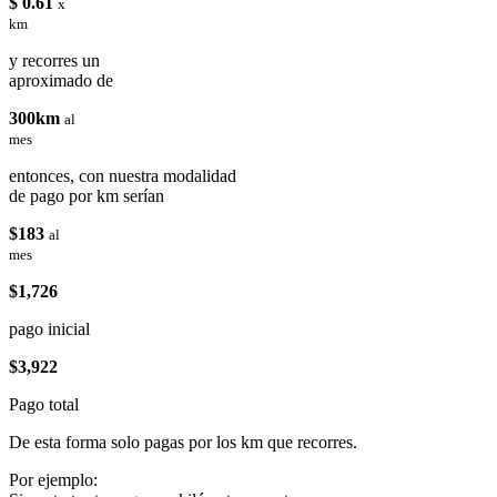
$ 0.61
x
km
y recorres un
aproximado de
300km
al
mes
entonces, con nuestra modalidad
de pago por km serían
$183
al
mes
$1,726
pago inicial
$3,922
Pago total
De esta forma solo pagas por los km que recorres.
Por ejemplo: