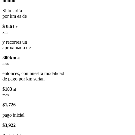
miituo
Si tu tarifa
por km es de
$ 0.61
x
km
y recorres un
aproximado de
300km
al
mes
entonces, con nuestra modalidad
de pago por km serían
$183
al
mes
$1,726
pago inicial
$3,922