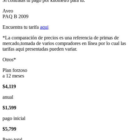
Si contratas tu pago por kilómetro para tu:
Aveo
PAQ B 2009
Encuentra tu tarifa
aqui
*La comparación de precios es una referencia de primas de
mercado,tomada de varios compradores en línea por lo cual las
tarifas aqui presentadas pueden variar.
Otros*
Plan forzoso
a 12 meses
$4,119
anual
$1,599
pago inicial
$5,799
Pago total