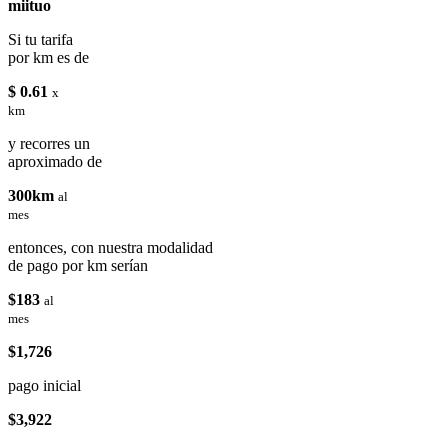
miituo
Si tu tarifa
por km es de
$ 0.61
x
km
y recorres un
aproximado de
300km
al
mes
entonces, con nuestra modalidad
de pago por km serían
$183
al
mes
$1,726
pago inicial
$3,922