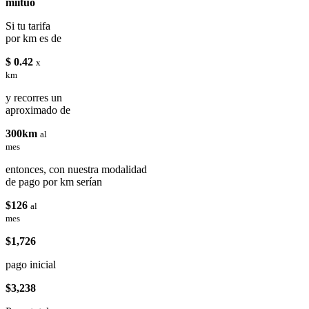
miituo
Si tu tarifa
por km es de
$ 0.42
x
km
y recorres un
aproximado de
300km
al
mes
entonces, con nuestra modalidad
de pago por km serían
$126
al
mes
$1,726
pago inicial
$3,238