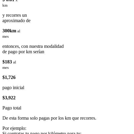
km
y recorres un
aproximado de
300km
al
mes
entonces, con nuestra modalidad
de pago por km serían
$183
al
mes
$1,726
pago inicial
$3,922
Pago total
De esta forma solo pagas por los km que recorres.
Por ejemplo:
Si contratas tu pago por kilómetro para tu: