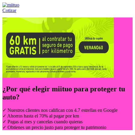
Cotizar
Llámanos al:
(55) 84-21-05-00
ó
800-953-00-59
¿Por qué elegir
miituo
para proteger tu
auto?
✓ Nuestros clientes nos califican con 4.7 estrellas en Google
✓ Ahorras hasta el 70% al pagar por km
✓ Pagas al mes y cancelas cuando quieras
✓ Obtienes un precio justo para proteger tu patrimonio