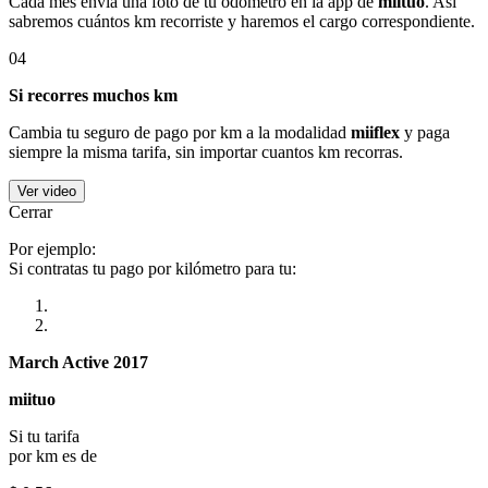
Cada mes envía una foto de tu odómetro en la app de
miituo
. Así
sabremos cuántos km recorriste y haremos el cargo correspondiente.
04
Si recorres muchos km
Cambia tu seguro de pago por km a la modalidad
miiflex
y paga
siempre la misma tarifa, sin importar cuantos km recorras.
Ver video
Cerrar
Por ejemplo:
Si contratas tu pago por kilómetro para tu:
March Active 2017
miituo
Si tu tarifa
por km es de