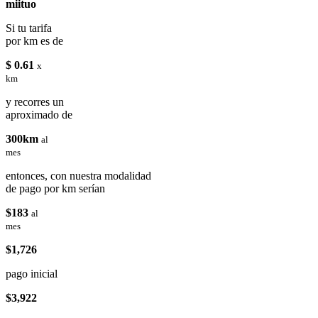
miituo
Si tu tarifa
por km es de
$ 0.61
x
km
y recorres un
aproximado de
300km
al
mes
entonces, con nuestra modalidad
de pago por km serían
$183
al
mes
$1,726
pago inicial
$3,922