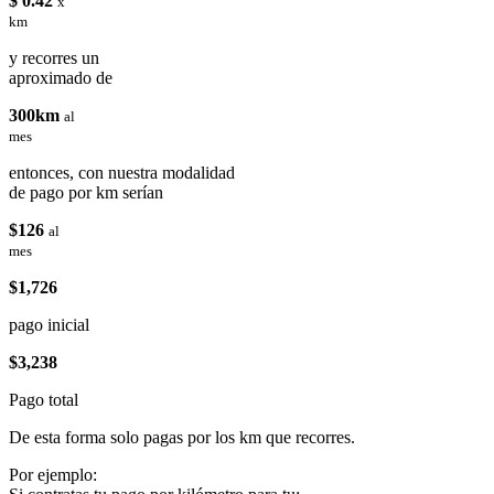
$ 0.42
x
km
y recorres un
aproximado de
300km
al
mes
entonces, con nuestra modalidad
de pago por km serían
$126
al
mes
$1,726
pago inicial
$3,238
Pago total
De esta forma solo pagas por los km que recorres.
Por ejemplo: