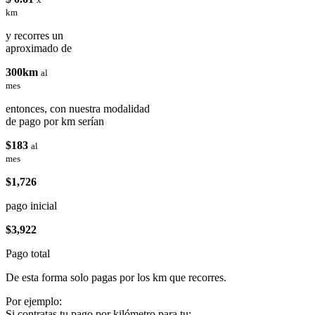
km
y recorres un
aproximado de
300km
al
mes
entonces, con nuestra modalidad
de pago por km serían
$183
al
mes
$1,726
pago inicial
$3,922
Pago total
De esta forma solo pagas por los km que recorres.
Por ejemplo:
Si contratas tu pago por kilómetro para tu: