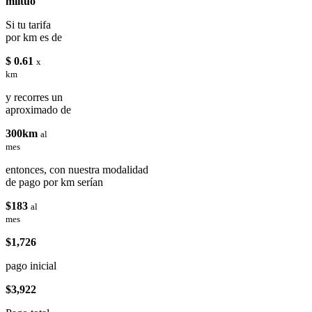
miituo
Si tu tarifa
por km es de
$ 0.61
x
km
y recorres un
aproximado de
300km
al
mes
entonces, con nuestra modalidad
de pago por km serían
$183
al
mes
$1,726
pago inicial
$3,922