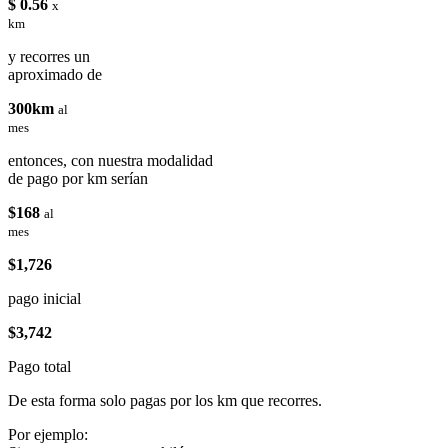
$ 0.56
x
km
y recorres un
aproximado de
300km
al
mes
entonces, con nuestra modalidad
de pago por km serían
$168
al
mes
$1,726
pago inicial
$3,742
Pago total
De esta forma solo pagas por los km que recorres.
Por ejemplo: