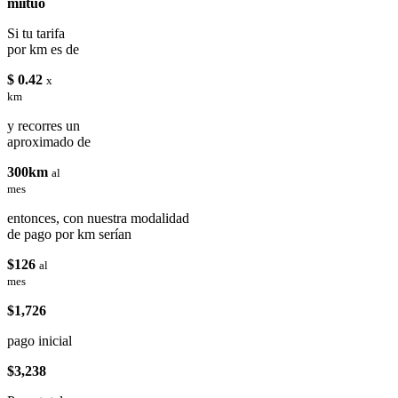
miituo
Si tu tarifa
por km es de
$ 0.42
x
km
y recorres un
aproximado de
300km
al
mes
entonces, con nuestra modalidad
de pago por km serían
$126
al
mes
$1,726
pago inicial
$3,238