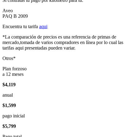
Si contratas tu pago por kilómetro para tu:
Aveo
PAQ B 2009
Encuentra tu tarifa
aqui
*La comparación de precios es una referencia de primas de
mercado,tomada de varios compradores en línea por lo cual las
tarifas aqui presentadas pueden variar.
Otros*
Plan forzoso
a 12 meses
$4,119
anual
$1,599
pago inicial
$5,799
Pago total