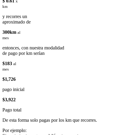
$ 0.61
x
km
y recorres un
aproximado de
300km
al
mes
entonces, con nuestra modalidad
de pago por km serían
$183
al
mes
$1,726
pago inicial
$3,922
Pago total
De esta forma solo pagas por los km que recorres.
Por ejemplo: