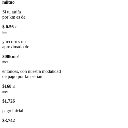
miituo
Si tu tarifa
por km es de
$ 0.56
x
km
y recorres un
aproximado de
300km
al
mes
entonces, con nuestra modalidad
de pago por km serían
$168
al
mes
$1,726
pago inicial
$3,742