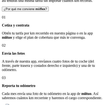
así tendrás una misma tarifa sin importar cuántos km recorras.
¿Por qué me conviene
miiflex
?
01
Cotiza y contrata
Obtén tu tarifa por km recorrido en nuestra página o en la app
miituo
y elige el plan de cobertura que más te convenga.
02
Envía las fotos
A través de nuestra app, envíanos cuatro fotos de tu coche (del
frente, parte trasera y costados derecho e izquierdo) y una de tu
odómetro.
03
Reporta tu odómetro
Cada mes envía una foto de tu odómetro en la app de
miituo
. Así
sabremos cuántos km recorriste y haremos el cargo correspondiente.