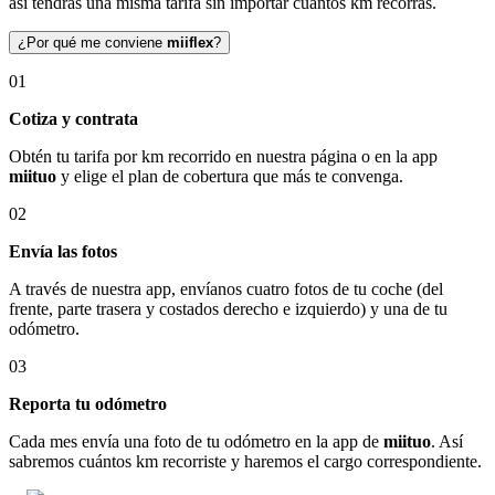
así tendrás una misma tarifa sin importar cuántos km recorras.
¿Por qué me conviene
miiflex
?
01
Cotiza y contrata
Obtén tu tarifa por km recorrido en nuestra página o en la app
miituo
y elige el plan de cobertura que más te convenga.
02
Envía las fotos
A través de nuestra app, envíanos cuatro fotos de tu coche (del
frente, parte trasera y costados derecho e izquierdo) y una de tu
odómetro.
03
Reporta tu odómetro
Cada mes envía una foto de tu odómetro en la app de
miituo
. Así
sabremos cuántos km recorriste y haremos el cargo correspondiente.