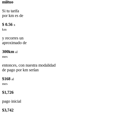
miituo
Si tu tarifa
por km es de
$ 0.56
x
km
y recorres un
aproximado de
300km
al
mes
entonces, con nuestra modalidad
de pago por km serían
$168
al
mes
$1,726
pago inicial
$3,742