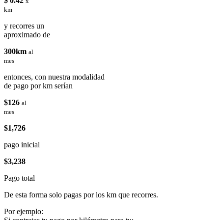
$ 0.42
x
km
y recorres un
aproximado de
300km
al
mes
entonces, con nuestra modalidad
de pago por km serían
$126
al
mes
$1,726
pago inicial
$3,238
Pago total
De esta forma solo pagas por los km que recorres.
Por ejemplo: