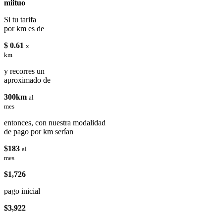
miituo
Si tu tarifa
por km es de
$ 0.61
x
km
y recorres un
aproximado de
300km
al
mes
entonces, con nuestra modalidad
de pago por km serían
$183
al
mes
$1,726
pago inicial
$3,922