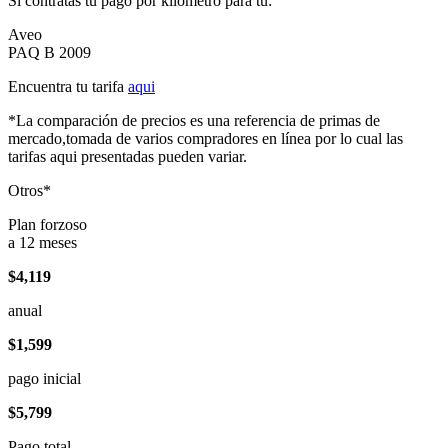
Si contratas tu pago por kilómetro para tu:
Aveo
PAQ B 2009
Encuentra tu tarifa
aqui
*La comparación de precios es una referencia de primas de
mercado,tomada de varios compradores en línea por lo cual las
tarifas aqui presentadas pueden variar.
Otros*
Plan forzoso
a 12 meses
$4,119
anual
$1,599
pago inicial
$5,799
Pago total