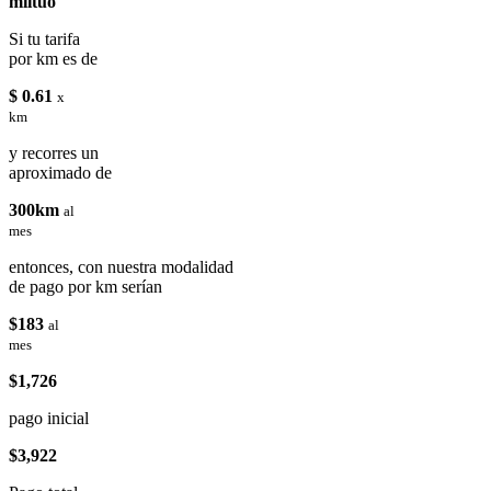
miituo
Si tu tarifa
por km es de
$ 0.61
x
km
y recorres un
aproximado de
300km
al
mes
entonces, con nuestra modalidad
de pago por km serían
$183
al
mes
$1,726
pago inicial
$3,922