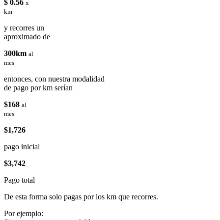
$ 0.56
x
km
y recorres un
aproximado de
300km
al
mes
entonces, con nuestra modalidad
de pago por km serían
$168
al
mes
$1,726
pago inicial
$3,742
Pago total
De esta forma solo pagas por los km que recorres.
Por ejemplo: