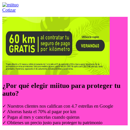
Cotizar
Llámanos al:
(55) 84-21-05-00
ó
800-953-00-59
¿Por qué elegir
miituo
para proteger tu
auto?
✓ Nuestros clientes nos califican con 4.7 estrellas en Google
✓ Ahorras hasta el 70% al pagar por km
✓ Pagas al mes y cancelas cuando quieras
✓ Obtienes un precio justo para proteger tu patrimonio