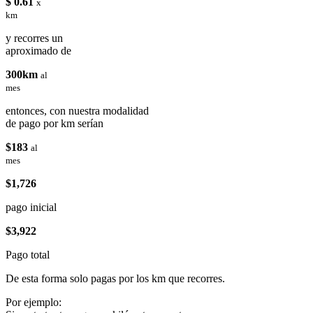
$ 0.61
x
km
y recorres un
aproximado de
300km
al
mes
entonces, con nuestra modalidad
de pago por km serían
$183
al
mes
$1,726
pago inicial
$3,922
Pago total
De esta forma solo pagas por los km que recorres.
Por ejemplo: