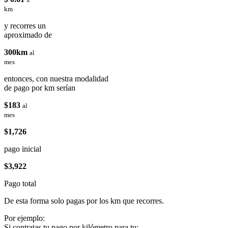
km
y recorres un
aproximado de
300km
al
mes
entonces, con nuestra modalidad
de pago por km serían
$183
al
mes
$1,726
pago inicial
$3,922
Pago total
De esta forma solo pagas por los km que recorres.
Por ejemplo:
Si contratas tu pago por kilómetro para tu: