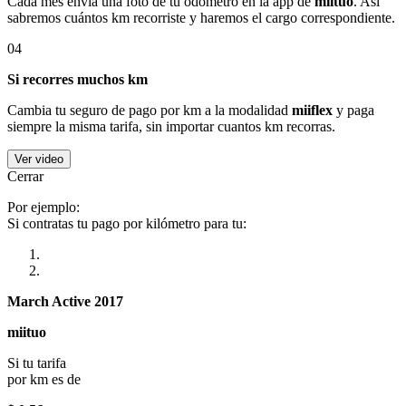
Cada mes envía una foto de tu odómetro en la app de
miituo
. Así
sabremos cuántos km recorriste y haremos el cargo correspondiente.
04
Si recorres muchos km
Cambia tu seguro de pago por km a la modalidad
miiflex
y paga
siempre la misma tarifa, sin importar cuantos km recorras.
Ver video
Cerrar
Por ejemplo:
Si contratas tu pago por kilómetro para tu:
March Active 2017
miituo
Si tu tarifa
por km es de