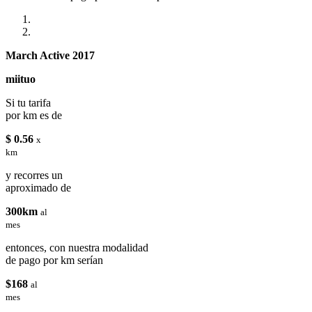
March Active 2017
miituo
Si tu tarifa
por km es de
$ 0.56
x
km
y recorres un
aproximado de
300km
al
mes
entonces, con nuestra modalidad
de pago por km serían
$168
al
mes