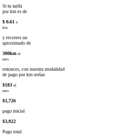
Si tu tarifa
por km es de
$ 0.61
x
km
y recorres un
aproximado de
300km
al
mes
entonces, con nuestra modalidad
de pago por km serían
$183
al
mes
$1,726
pago inicial
$3,922
Pago total