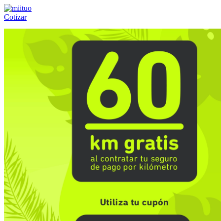
Cotizar
Llámanos al:
(55) 84-21-05-00
ó
800-953-00-59