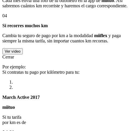
Cada mes envía una foto de tu odómetro en la app de
miituo
. Así
sabremos cuántos km recorriste y haremos el cargo correspondiente.
04
Si recorres muchos km
Cambia tu seguro de pago por km a la modalidad
miiflex
y paga
siempre la misma tarifa, sin importar cuantos km recorras.
Ver video
Cerrar
Por ejemplo:
Si contratas tu pago por kilómetro para tu:
March Active 2017
miituo
Si tu tarifa
por km es de