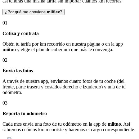
así tendrás una misma tarifa sin importar cuántos km recorras.
¿Por qué me conviene
miiflex
?
01
Cotiza y contrata
Obtén tu tarifa por km recorrido en nuestra página o en la app
miituo
y elige el plan de cobertura que más te convenga.
02
Envía las fotos
A través de nuestra app, envíanos cuatro fotos de tu coche (del
frente, parte trasera y costados derecho e izquierdo) y una de tu
odómetro.
03
Reporta tu odómetro
Cada mes envía una foto de tu odómetro en la app de
miituo
. Así
sabremos cuántos km recorriste y haremos el cargo correspondiente.