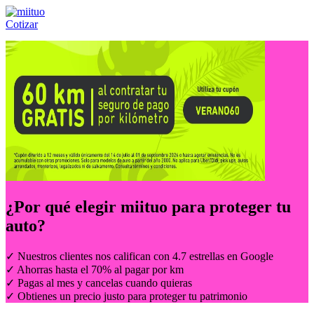
Cotizar
Llámanos al:
(55) 84-21-05-00
ó
800-953-00-59
¿Por qué elegir
miituo
para proteger tu
auto?
✓ Nuestros clientes nos califican con 4.7 estrellas en Google
✓ Ahorras hasta el 70% al pagar por km
✓ Pagas al mes y cancelas cuando quieras
✓ Obtienes un precio justo para proteger tu patrimonio