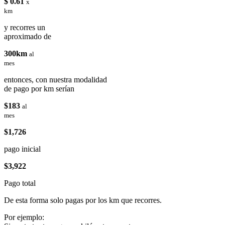
$ 0.61
x
km
y recorres un
aproximado de
300km
al
mes
entonces, con nuestra modalidad
de pago por km serían
$183
al
mes
$1,726
pago inicial
$3,922
Pago total
De esta forma solo pagas por los km que recorres.
Por ejemplo: