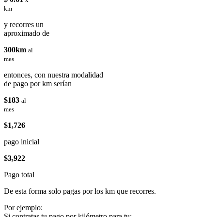
km
y recorres un
aproximado de
300km
al
mes
entonces, con nuestra modalidad
de pago por km serían
$183
al
mes
$1,726
pago inicial
$3,922
Pago total
De esta forma solo pagas por los km que recorres.
Por ejemplo:
Si contratas tu pago por kilómetro para tu: