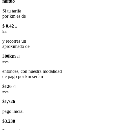
miituo
Si tu tarifa
por km es de
$ 0.42
x
km
y recorres un
aproximado de
300km
al
mes
entonces, con nuestra modalidad
de pago por km serían
$126
al
mes
$1,726
pago inicial
$3,238