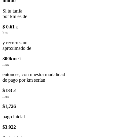
miituo
Si tu tarifa
por km es de
$ 0.61
x
km
y recorres un
aproximado de
300km
al
mes
entonces, con nuestra modalidad
de pago por km serían
$183
al
mes
$1,726
pago inicial
$3,922