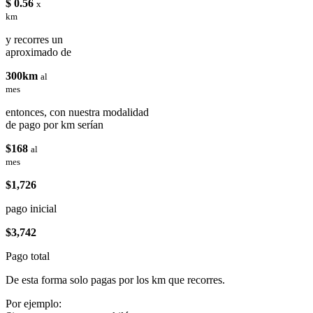
$ 0.56
x
km
y recorres un
aproximado de
300km
al
mes
entonces, con nuestra modalidad
de pago por km serían
$168
al
mes
$1,726
pago inicial
$3,742
Pago total
De esta forma solo pagas por los km que recorres.
Por ejemplo: