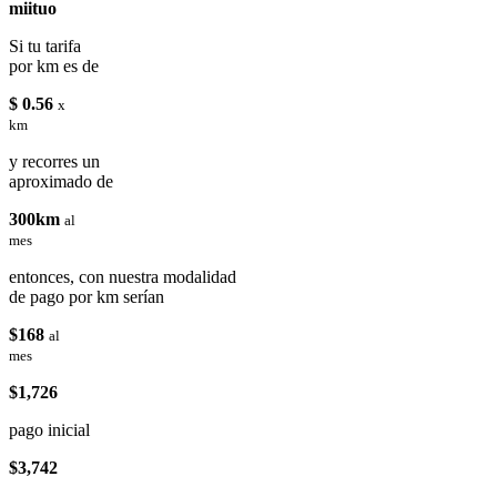
miituo
Si tu tarifa
por km es de
$ 0.56
x
km
y recorres un
aproximado de
300km
al
mes
entonces, con nuestra modalidad
de pago por km serían
$168
al
mes
$1,726
pago inicial
$3,742