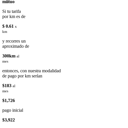
miituo
Si tu tarifa
por km es de
$ 0.61
x
km
y recorres un
aproximado de
300km
al
mes
entonces, con nuestra modalidad
de pago por km serían
$183
al
mes
$1,726
pago inicial
$3,922