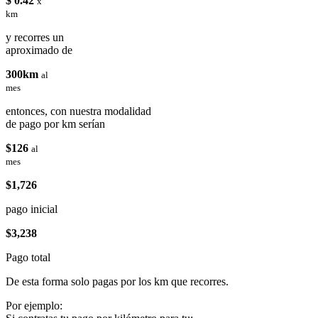
$ 0.42
x
km
y recorres un
aproximado de
300km
al
mes
entonces, con nuestra modalidad
de pago por km serían
$126
al
mes
$1,726
pago inicial
$3,238
Pago total
De esta forma solo pagas por los km que recorres.
Por ejemplo: