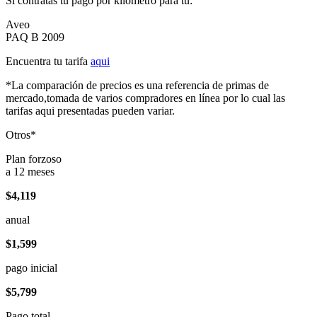
Si contratas tu pago por kilómetro para tu:
Aveo
PAQ B 2009
Encuentra tu tarifa
aqui
*La comparación de precios es una referencia de primas de
mercado,tomada de varios compradores en línea por lo cual las
tarifas aqui presentadas pueden variar.
Otros*
Plan forzoso
a 12 meses
$4,119
anual
$1,599
pago inicial
$5,799
Pago total