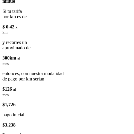
miituo
Si tu tarifa
por km es de
$ 0.42
x
km
y recorres un
aproximado de
300km
al
mes
entonces, con nuestra modalidad
de pago por km serían
$126
al
mes
$1,726
pago inicial
$3,238