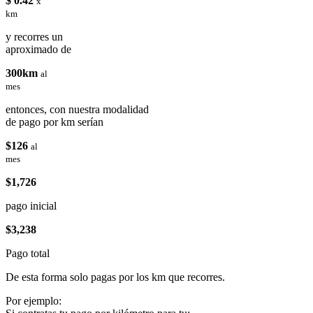
$ 0.42
x
km
y recorres un
aproximado de
300km
al
mes
entonces, con nuestra modalidad
de pago por km serían
$126
al
mes
$1,726
pago inicial
$3,238
Pago total
De esta forma solo pagas por los km que recorres.
Por ejemplo: