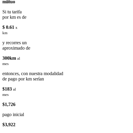
miituo
Si tu tarifa
por km es de
$ 0.61
x
km
y recorres un
aproximado de
300km
al
mes
entonces, con nuestra modalidad
de pago por km serían
$183
al
mes
$1,726
pago inicial
$3,922