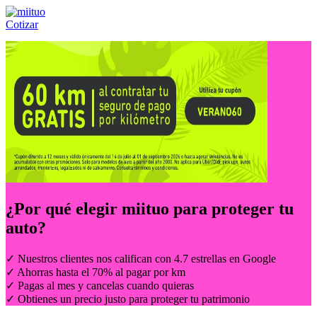
Cotizar
Llámanos al:
(55) 84-21-05-00
ó
800-953-00-59
¿Por qué elegir
miituo
para proteger tu
auto?
✓ Nuestros clientes nos califican con 4.7 estrellas en Google
✓ Ahorras hasta el 70% al pagar por km
✓ Pagas al mes y cancelas cuando quieras
✓ Obtienes un precio justo para proteger tu patrimonio