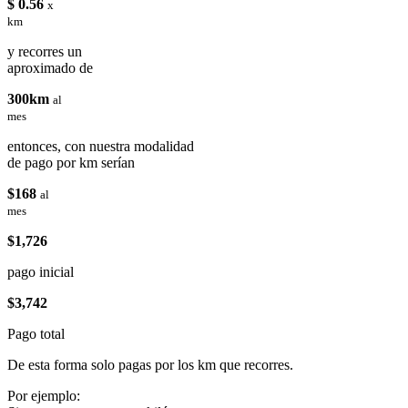
$ 0.56
x
km
y recorres un
aproximado de
300km
al
mes
entonces, con nuestra modalidad
de pago por km serían
$168
al
mes
$1,726
pago inicial
$3,742
Pago total
De esta forma solo pagas por los km que recorres.
Por ejemplo: