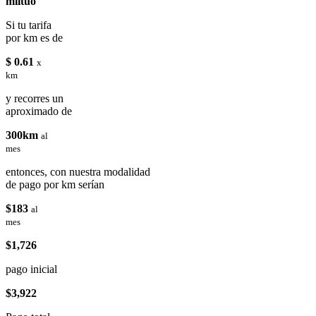
miituo
Si tu tarifa
por km es de
$ 0.61
x
km
y recorres un
aproximado de
300km
al
mes
entonces, con nuestra modalidad
de pago por km serían
$183
al
mes
$1,726
pago inicial
$3,922