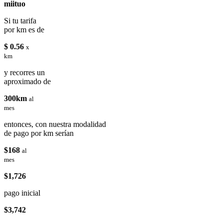
miituo
Si tu tarifa
por km es de
$ 0.56
x
km
y recorres un
aproximado de
300km
al
mes
entonces, con nuestra modalidad
de pago por km serían
$168
al
mes
$1,726
pago inicial
$3,742