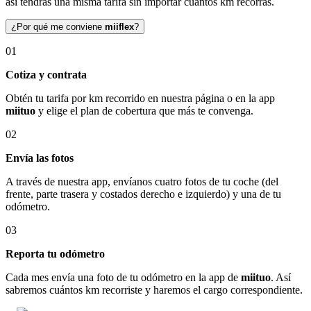
así tendrás una misma tarifa sin importar cuántos km recorras.
¿Por qué me conviene
miiflex
?
01
Cotiza y contrata
Obtén tu tarifa por km recorrido en nuestra página o en la app
miituo
y elige el plan de cobertura que más te convenga.
02
Envía las fotos
A través de nuestra app, envíanos cuatro fotos de tu coche (del
frente, parte trasera y costados derecho e izquierdo) y una de tu
odómetro.
03
Reporta tu odómetro
Cada mes envía una foto de tu odómetro en la app de
miituo
. Así
sabremos cuántos km recorriste y haremos el cargo correspondiente.