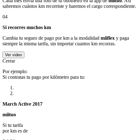
Cada mes envía una foto de tu odómetro en la app de
miituo
. Así
sabremos cuántos km recorriste y haremos el cargo correspondiente.
04
Si recorres muchos km
Cambia tu seguro de pago por km a la modalidad
miiflex
y paga
siempre la misma tarifa, sin importar cuantos km recorras.
Ver video
Cerrar
Por ejemplo:
Si contratas tu pago por kilómetro para tu:
March Active 2017
miituo
Si tu tarifa
por km es de