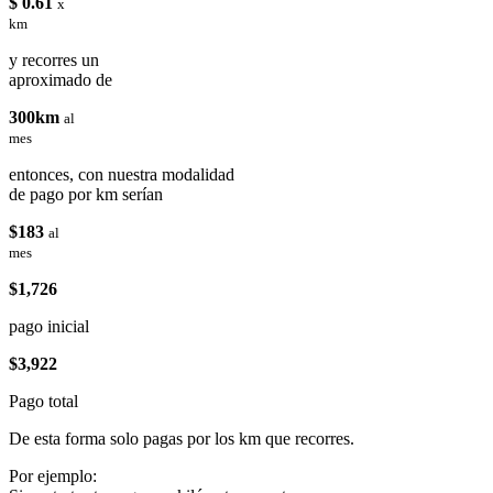
$ 0.61
x
km
y recorres un
aproximado de
300km
al
mes
entonces, con nuestra modalidad
de pago por km serían
$183
al
mes
$1,726
pago inicial
$3,922
Pago total
De esta forma solo pagas por los km que recorres.
Por ejemplo: