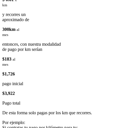
km
y recorres un
aproximado de
300km
al
mes
entonces, con nuestra modalidad
de pago por km serían
$183
al
mes
$1,726
pago inicial
$3,922
Pago total
De esta forma solo pagas por los km que recorres.
Por ejemplo:
Si contratas tu pago por kilómetro para tu: