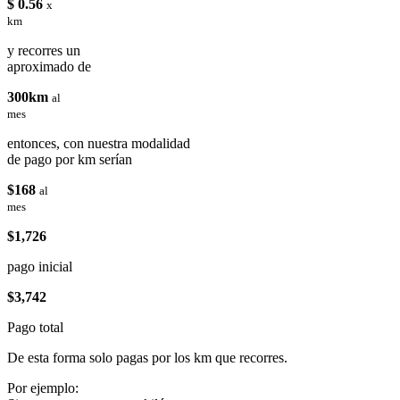
$ 0.56
x
km
y recorres un
aproximado de
300km
al
mes
entonces, con nuestra modalidad
de pago por km serían
$168
al
mes
$1,726
pago inicial
$3,742
Pago total
De esta forma solo pagas por los km que recorres.
Por ejemplo: