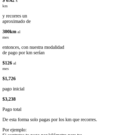
$ 0.42
x
km
y recorres un
aproximado de
300km
al
mes
entonces, con nuestra modalidad
de pago por km serían
$126
al
mes
$1,726
pago inicial
$3,238
Pago total
De esta forma solo pagas por los km que recorres.
Por ejemplo: