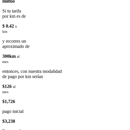
miituo
Si tu tarifa
por km es de
$ 0.42
x
km
y recorres un
aproximado de
300km
al
mes
entonces, con nuestra modalidad
de pago por km serían
$126
al
mes
$1,726
pago inicial
$3,238