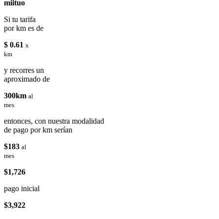
miituo
Si tu tarifa
por km es de
$ 0.61
x
km
y recorres un
aproximado de
300km
al
mes
entonces, con nuestra modalidad
de pago por km serían
$183
al
mes
$1,726
pago inicial
$3,922