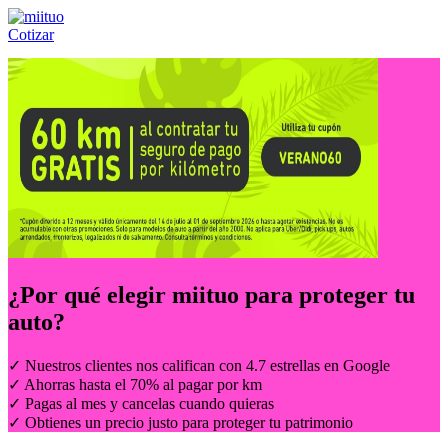
Cotizar
Llámanos al:
(55) 84-21-05-00
ó
800-953-00-59
¿Por qué elegir
miituo
para proteger tu
auto?
✓ Nuestros clientes nos califican con 4.7 estrellas en Google
✓ Ahorras hasta el 70% al pagar por km
✓ Pagas al mes y cancelas cuando quieras
✓ Obtienes un precio justo para proteger tu patrimonio