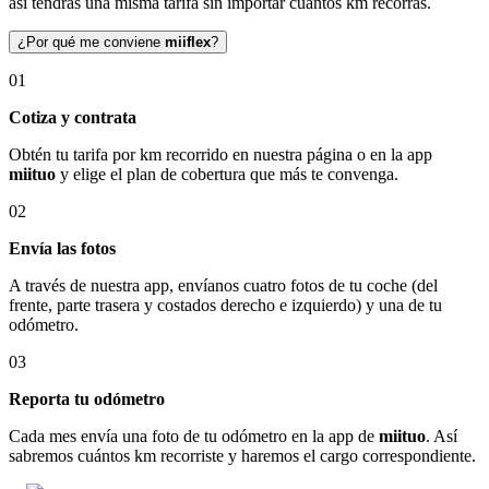
así tendrás una misma tarifa sin importar cuántos km recorras.
¿Por qué me conviene
miiflex
?
01
Cotiza y contrata
Obtén tu tarifa por km recorrido en nuestra página o en la app
miituo
y elige el plan de cobertura que más te convenga.
02
Envía las fotos
A través de nuestra app, envíanos cuatro fotos de tu coche (del
frente, parte trasera y costados derecho e izquierdo) y una de tu
odómetro.
03
Reporta tu odómetro
Cada mes envía una foto de tu odómetro en la app de
miituo
. Así
sabremos cuántos km recorriste y haremos el cargo correspondiente.