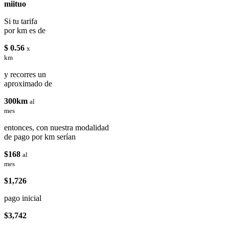
miituo
Si tu tarifa
por km es de
$ 0.56
x
km
y recorres un
aproximado de
300km
al
mes
entonces, con nuestra modalidad
de pago por km serían
$168
al
mes
$1,726
pago inicial
$3,742