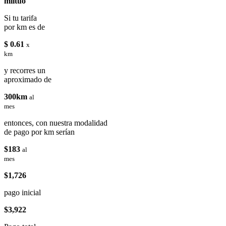
miituo
Si tu tarifa
por km es de
$ 0.61
x
km
y recorres un
aproximado de
300km
al
mes
entonces, con nuestra modalidad
de pago por km serían
$183
al
mes
$1,726
pago inicial
$3,922