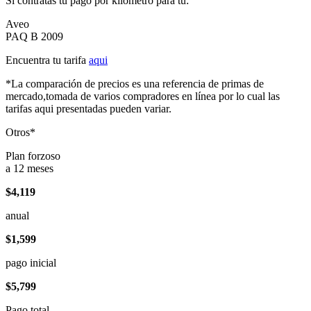
Si contratas tu pago por kilómetro para tu:
Aveo
PAQ B 2009
Encuentra tu tarifa
aqui
*La comparación de precios es una referencia de primas de
mercado,tomada de varios compradores en línea por lo cual las
tarifas aqui presentadas pueden variar.
Otros*
Plan forzoso
a 12 meses
$4,119
anual
$1,599
pago inicial
$5,799
Pago total