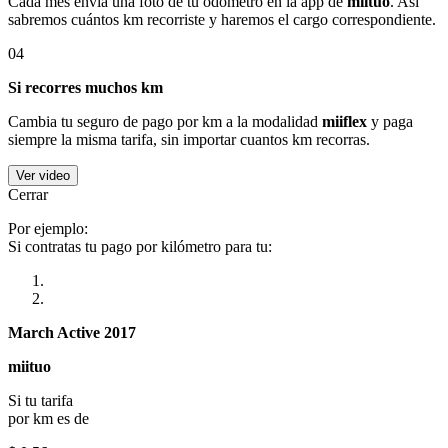
Cada mes envía una foto de tu odómetro en la app de
miituo
. Así
sabremos cuántos km recorriste y haremos el cargo correspondiente.
04
Si recorres muchos km
Cambia tu seguro de pago por km a la modalidad
miiflex
y paga
siempre la misma tarifa, sin importar cuantos km recorras.
Ver video
Cerrar
Por ejemplo:
Si contratas tu pago por kilómetro para tu:
March Active 2017
miituo
Si tu tarifa
por km es de