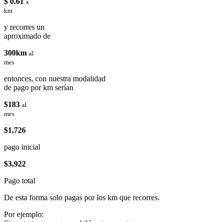
$ 0.61
x
km
y recorres un
aproximado de
300km
al
mes
entonces, con nuestra modalidad
de pago por km serían
$183
al
mes
$1,726
pago inicial
$3,922
Pago total
De esta forma solo pagas por los km que recorres.
Por ejemplo: