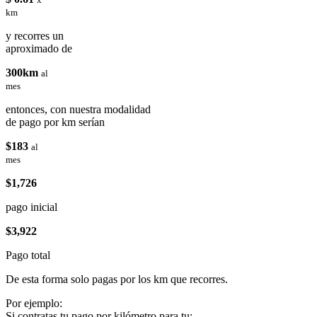
km
y recorres un
aproximado de
300km
al
mes
entonces, con nuestra modalidad
de pago por km serían
$183
al
mes
$1,726
pago inicial
$3,922
Pago total
De esta forma solo pagas por los km que recorres.
Por ejemplo:
Si contratas tu pago por kilómetro para tu: