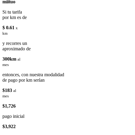
miituo
Si tu tarifa
por km es de
$ 0.61
x
km
y recorres un
aproximado de
300km
al
mes
entonces, con nuestra modalidad
de pago por km serían
$183
al
mes
$1,726
pago inicial
$3,922