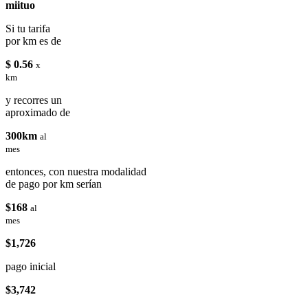
miituo
Si tu tarifa
por km es de
$ 0.56
x
km
y recorres un
aproximado de
300km
al
mes
entonces, con nuestra modalidad
de pago por km serían
$168
al
mes
$1,726
pago inicial
$3,742