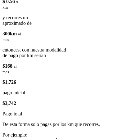
$ 0.56
x
km
y recorres un
aproximado de
300km
al
mes
entonces, con nuestra modalidad
de pago por km serían
$168
al
mes
$1,726
pago inicial
$3,742
Pago total
De esta forma solo pagas por los km que recorres.
Por ejemplo: