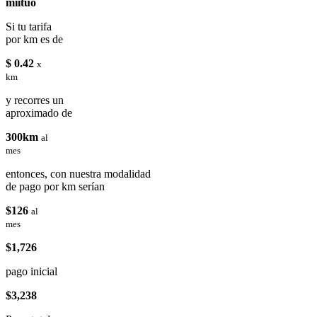
miituo
Si tu tarifa
por km es de
$ 0.42
x
km
y recorres un
aproximado de
300km
al
mes
entonces, con nuestra modalidad
de pago por km serían
$126
al
mes
$1,726
pago inicial
$3,238