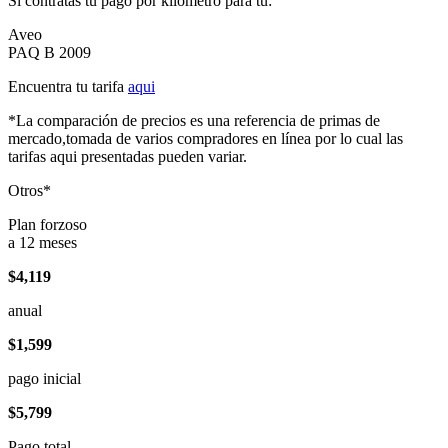
Si contratas tu pago por kilómetro para tu:
Aveo
PAQ B 2009
Encuentra tu tarifa
aqui
*La comparación de precios es una referencia de primas de
mercado,tomada de varios compradores en línea por lo cual las
tarifas aqui presentadas pueden variar.
Otros*
Plan forzoso
a 12 meses
$4,119
anual
$1,599
pago inicial
$5,799
Pago total