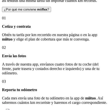
así tendrás una misma tarifa sin importar cuántos km recorras.
¿Por qué me conviene
miiflex
?
01
Cotiza y contrata
Obtén tu tarifa por km recorrido en nuestra página o en la app
miituo
y elige el plan de cobertura que más te convenga.
02
Envía las fotos
A través de nuestra app, envíanos cuatro fotos de tu coche (del
frente, parte trasera y costados derecho e izquierdo) y una de tu
odómetro.
03
Reporta tu odómetro
Cada mes envía una foto de tu odómetro en la app de
miituo
. Así
sabremos cuántos km recorriste y haremos el cargo correspondiente.