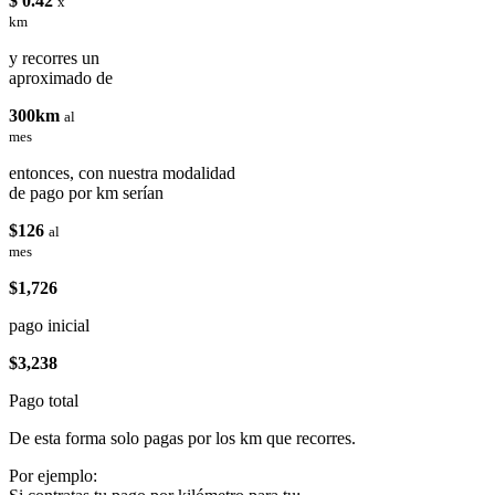
$ 0.42
x
km
y recorres un
aproximado de
300km
al
mes
entonces, con nuestra modalidad
de pago por km serían
$126
al
mes
$1,726
pago inicial
$3,238
Pago total
De esta forma solo pagas por los km que recorres.
Por ejemplo: