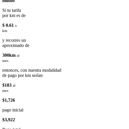
miituo
Si tu tarifa
por km es de
$ 0.61
x
km
y recorres un
aproximado de
300km
al
mes
entonces, con nuestra modalidad
de pago por km serían
$183
al
mes
$1,726
pago inicial
$3,922