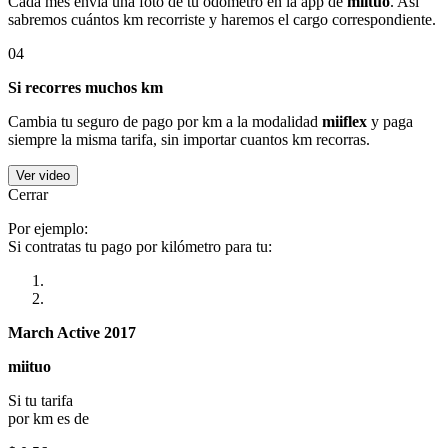
Cada mes envía una foto de tu odómetro en la app de
miituo
. Así
sabremos cuántos km recorriste y haremos el cargo correspondiente.
04
Si recorres muchos km
Cambia tu seguro de pago por km a la modalidad
miiflex
y paga
siempre la misma tarifa, sin importar cuantos km recorras.
Ver video
Cerrar
Por ejemplo:
Si contratas tu pago por kilómetro para tu:
March Active 2017
miituo
Si tu tarifa
por km es de