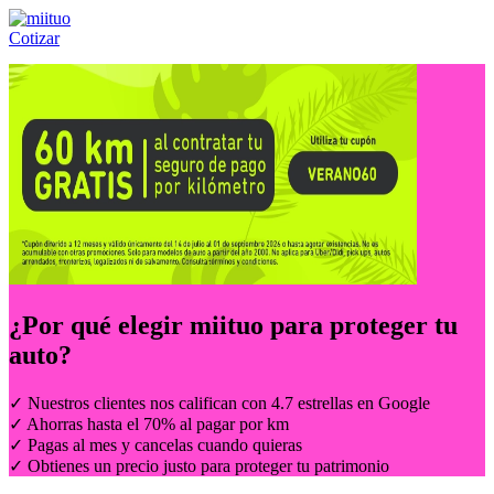
Cotizar
Llámanos al:
(55) 84-21-05-00
ó
800-953-00-59
¿Por qué elegir
miituo
para proteger tu
auto?
✓ Nuestros clientes nos califican con 4.7 estrellas en Google
✓ Ahorras hasta el 70% al pagar por km
✓ Pagas al mes y cancelas cuando quieras
✓ Obtienes un precio justo para proteger tu patrimonio