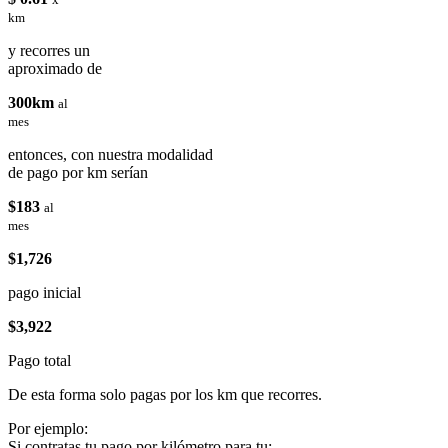
km
y recorres un
aproximado de
300km
al
mes
entonces, con nuestra modalidad
de pago por km serían
$183
al
mes
$1,726
pago inicial
$3,922
Pago total
De esta forma solo pagas por los km que recorres.
Por ejemplo:
Si contratas tu pago por kilómetro para tu: