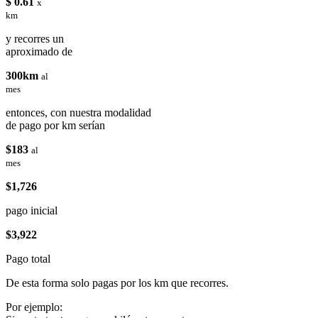
$ 0.61
x
km
y recorres un
aproximado de
300km
al
mes
entonces, con nuestra modalidad
de pago por km serían
$183
al
mes
$1,726
pago inicial
$3,922
Pago total
De esta forma solo pagas por los km que recorres.
Por ejemplo: