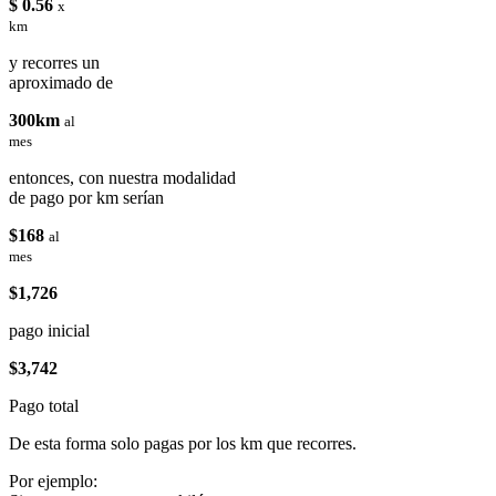
$ 0.56
x
km
y recorres un
aproximado de
300km
al
mes
entonces, con nuestra modalidad
de pago por km serían
$168
al
mes
$1,726
pago inicial
$3,742
Pago total
De esta forma solo pagas por los km que recorres.
Por ejemplo: