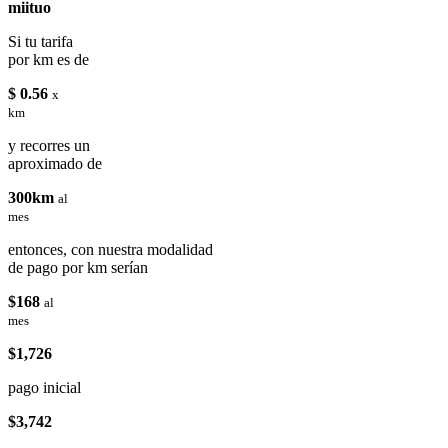
miituo
Si tu tarifa
por km es de
$ 0.56
x
km
y recorres un
aproximado de
300km
al
mes
entonces, con nuestra modalidad
de pago por km serían
$168
al
mes
$1,726
pago inicial
$3,742