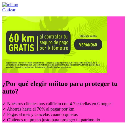
Cotizar
Llámanos al:
(55) 84-21-05-00
ó
800-953-00-59
¿Por qué elegir
miituo
para proteger tu
auto?
✓ Nuestros clientes nos califican con 4.7 estrellas en Google
✓ Ahorras hasta el 70% al pagar por km
✓ Pagas al mes y cancelas cuando quieras
✓ Obtienes un precio justo para proteger tu patrimonio