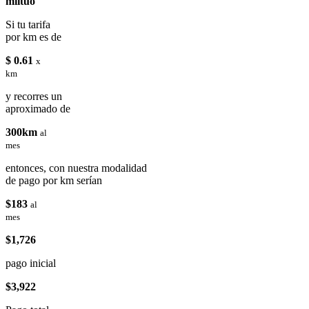
miituo
Si tu tarifa
por km es de
$ 0.61
x
km
y recorres un
aproximado de
300km
al
mes
entonces, con nuestra modalidad
de pago por km serían
$183
al
mes
$1,726
pago inicial
$3,922