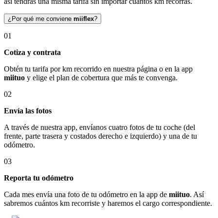
así tendrás una misma tarifa sin importar cuántos km recorras.
¿Por qué me conviene
miiflex
?
01
Cotiza y contrata
Obtén tu tarifa por km recorrido en nuestra página o en la app
miituo
y elige el plan de cobertura que más te convenga.
02
Envía las fotos
A través de nuestra app, envíanos cuatro fotos de tu coche (del
frente, parte trasera y costados derecho e izquierdo) y una de tu
odómetro.
03
Reporta tu odómetro
Cada mes envía una foto de tu odómetro en la app de
miituo
. Así
sabremos cuántos km recorriste y haremos el cargo correspondiente.