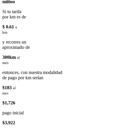
miituo
Si tu tarifa
por km es de
$ 0.61
x
km
y recorres un
aproximado de
300km
al
mes
entonces, con nuestra modalidad
de pago por km serían
$183
al
mes
$1,726
pago inicial
$3,922