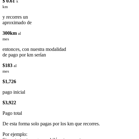
$ 0.61
x
km
y recorres un
aproximado de
300km
al
mes
entonces, con nuestra modalidad
de pago por km serían
$183
al
mes
$1,726
pago inicial
$3,922
Pago total
De esta forma solo pagas por los km que recorres.
Por ejemplo: