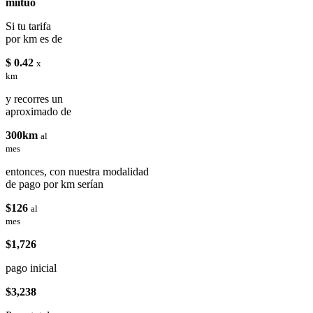
miituo
Si tu tarifa
por km es de
$ 0.42
x
km
y recorres un
aproximado de
300km
al
mes
entonces, con nuestra modalidad
de pago por km serían
$126
al
mes
$1,726
pago inicial
$3,238