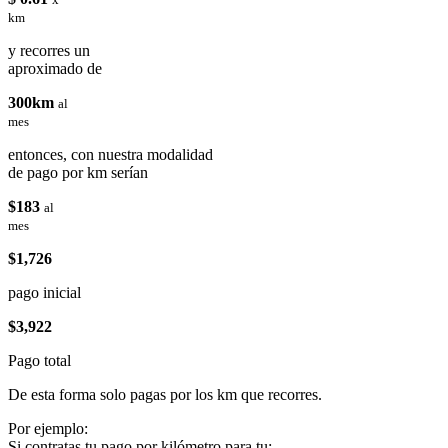
km
y recorres un
aproximado de
300km
al
mes
entonces, con nuestra modalidad
de pago por km serían
$183
al
mes
$1,726
pago inicial
$3,922
Pago total
De esta forma solo pagas por los km que recorres.
Por ejemplo:
Si contratas tu pago por kilómetro para tu: