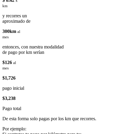
$ 0.42
x
km
y recorres un
aproximado de
300km
al
mes
entonces, con nuestra modalidad
de pago por km serían
$126
al
mes
$1,726
pago inicial
$3,238
Pago total
De esta forma solo pagas por los km que recorres.
Por ejemplo: