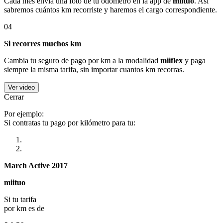
Cada mes envía una foto de tu odómetro en la app de
miituo
. Así
sabremos cuántos km recorriste y haremos el cargo correspondiente.
04
Si recorres muchos km
Cambia tu seguro de pago por km a la modalidad
miiflex
y paga
siempre la misma tarifa, sin importar cuantos km recorras.
Ver video
Cerrar
Por ejemplo:
Si contratas tu pago por kilómetro para tu:
March Active 2017
miituo
Si tu tarifa
por km es de