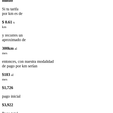
miituo
Si tu tarifa
por km es de
$ 0.61
x
km
y recorres un
aproximado de
300km
al
mes
entonces, con nuestra modalidad
de pago por km serían
$183
al
mes
$1,726
pago inicial
$3,922