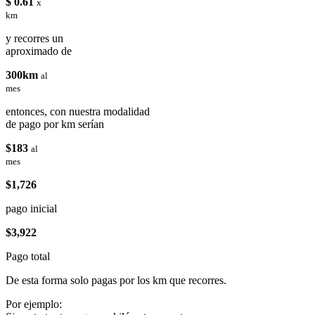
$ 0.61
x
km
y recorres un
aproximado de
300km
al
mes
entonces, con nuestra modalidad
de pago por km serían
$183
al
mes
$1,726
pago inicial
$3,922
Pago total
De esta forma solo pagas por los km que recorres.
Por ejemplo: