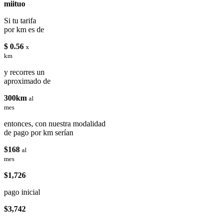
miituo
Si tu tarifa
por km es de
$ 0.56
x
km
y recorres un
aproximado de
300km
al
mes
entonces, con nuestra modalidad
de pago por km serían
$168
al
mes
$1,726
pago inicial
$3,742