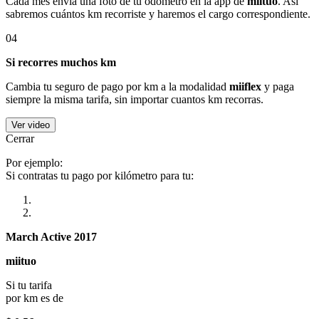
Cada mes envía una foto de tu odómetro en la app de
miituo
. Así
sabremos cuántos km recorriste y haremos el cargo correspondiente.
04
Si recorres muchos km
Cambia tu seguro de pago por km a la modalidad
miiflex
y paga
siempre la misma tarifa, sin importar cuantos km recorras.
Ver video
Cerrar
Por ejemplo:
Si contratas tu pago por kilómetro para tu:
March Active 2017
miituo
Si tu tarifa
por km es de