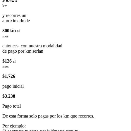
$ 0.42
x
km
y recorres un
aproximado de
300km
al
mes
entonces, con nuestra modalidad
de pago por km serían
$126
al
mes
$1,726
pago inicial
$3,238
Pago total
De esta forma solo pagas por los km que recorres.
Por ejemplo: