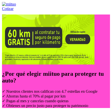
Cotizar
Llámanos al:
(55) 84-21-05-00
ó
800-953-00-59
¿Por qué elegir
miituo
para proteger tu
auto?
✓ Nuestros clientes nos califican con 4.7 estrellas en Google
✓ Ahorras hasta el 70% al pagar por km
✓ Pagas al mes y cancelas cuando quieras
✓ Obtienes un precio justo para proteger tu patrimonio