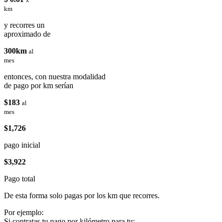
km
y recorres un
aproximado de
300km
al
mes
entonces, con nuestra modalidad
de pago por km serían
$183
al
mes
$1,726
pago inicial
$3,922
Pago total
De esta forma solo pagas por los km que recorres.
Por ejemplo:
Si contratas tu pago por kilómetro para tu: