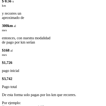
$ 0.56
x
km
y recorres un
aproximado de
300km
al
mes
entonces, con nuestra modalidad
de pago por km serían
$168
al
mes
$1,726
pago inicial
$3,742
Pago total
De esta forma solo pagas por los km que recorres.
Por ejemplo: