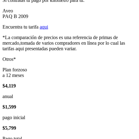
Si contratas tu pago por kilómetro para tu:
Aveo
PAQ B 2009
Encuentra tu tarifa
aqui
*La comparación de precios es una referencia de primas de
mercado,tomada de varios compradores en línea por lo cual las
tarifas aqui presentadas pueden variar.
Otros*
Plan forzoso
a 12 meses
$4,119
anual
$1,599
pago inicial
$5,799
Pago total