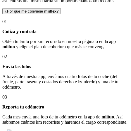
así tendrás una misma tarifa sin importar cuántos km recorras.
¿Por qué me conviene
miiflex
?
01
Cotiza y contrata
Obtén tu tarifa por km recorrido en nuestra página o en la app
miituo
y elige el plan de cobertura que más te convenga.
02
Envía las fotos
A través de nuestra app, envíanos cuatro fotos de tu coche (del
frente, parte trasera y costados derecho e izquierdo) y una de tu
odómetro.
03
Reporta tu odómetro
Cada mes envía una foto de tu odómetro en la app de
miituo
. Así
sabremos cuántos km recorriste y haremos el cargo correspondiente.