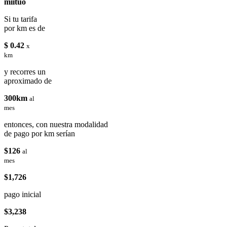
miituo
Si tu tarifa
por km es de
$ 0.42
x
km
y recorres un
aproximado de
300km
al
mes
entonces, con nuestra modalidad
de pago por km serían
$126
al
mes
$1,726
pago inicial
$3,238