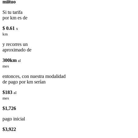
miituo
Si tu tarifa
por km es de
$ 0.61
x
km
y recorres un
aproximado de
300km
al
mes
entonces, con nuestra modalidad
de pago por km serían
$183
al
mes
$1,726
pago inicial
$3,922